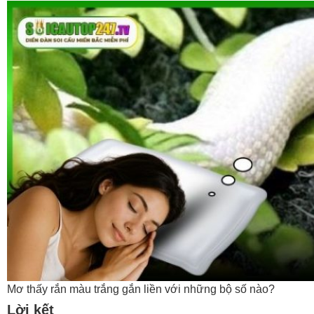
Mơ thấy rắn màu trắng gắn liền với những bộ số nào?
Lời kết