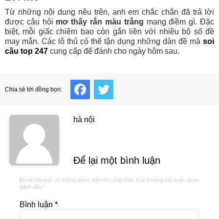
Từ những nội dung nêu trên, anh em chắc chắn đã trả lời
được câu hỏi
mơ thấy rắn màu trắng
mang điềm gì. Đặc
biệt, mỗi giấc chiêm bao còn gắn liền với nhiều bộ số đề
may mắn. Các lô thủ có thể tận dụng những dàn đề mà
soi
cầu top 247
cung cấp để đánh cho ngày hôm sau.
Facebook
Twitter
Chia sẻ tới đồng bọn:
hà nội
Để lại một bình luận
Email của bạn sẽ không được hiển thị công khai.
Các trường bắt buộc được
đánh dấu
*
Bình luận
*