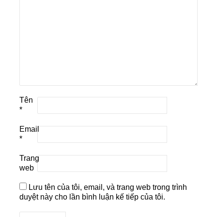
Tên
*
Email
*
Trang
web
Lưu tên của tôi, email, và trang web trong trình
duyệt này cho lần bình luận kế tiếp của tôi.