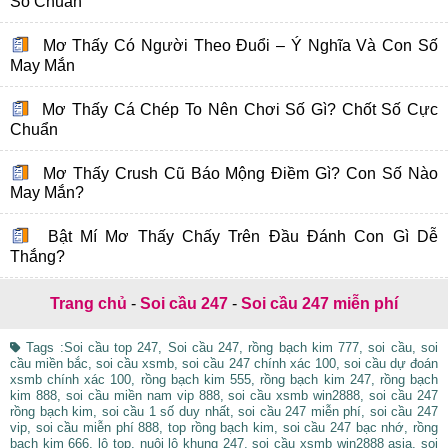
Số Chuẩn
Mơ Thấy Có Người Theo Đuổi – Ý Nghĩa Và Con Số
May Mắn
Mơ Thấy Cá Chép To Nên Chơi Số Gì? Chốt Số Cực
Chuẩn
Mơ Thấy Crush Cũ Báo Mộng Điềm Gì? Con Số Nào
May Mắn?
Bật Mí Mơ Thấy Chấy Trên Đầu Đánh Con Gì Dễ
Thắng?
Trang chủ
-
Soi cầu 247
-
Soi cầu 247 miễn phí
Tags :Soi cầu top 247, Soi cầu 247, rồng bạch kim 777, soi cầu, soi
cầu miền bắc, soi cầu xsmb, soi cầu 247 chính xác 100, soi cầu dự đoán
xsmb chính xác 100, rồng bạch kim 555, rồng bạch kim 247, rồng bạch
kim 888, soi cầu miền nam vip 888, soi cầu xsmb win2888, soi cầu 247
rồng bạch kim, soi cầu 1 số duy nhất, soi cầu 247 miễn phí, soi cầu 247
vip, soi cầu miễn phí 888, top rồng bạch kim, soi cầu 247 bạc nhớ, rồng
bạch kim 666, lô top, nuôi lô khung 247, soi cầu xsmb win2888 asia, soi