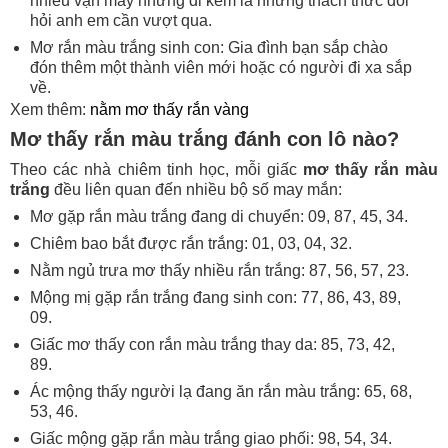
nhiều vận may nhưng đi kèm là những thách thức đòi
hỏi anh em cần vượt qua.
Mơ rắn màu trắng sinh con: Gia đình bạn sắp chào
đón thêm một thành viên mới hoặc có người đi xa sắp
về.
Xem thêm:
nằm mơ thấy rắn vàng
Mơ thấy rắn màu trắng đánh con lô nào?
Theo các nhà chiêm tinh học, mỗi giấc
mơ thấy rắn màu
trắng
đều liên quan đến nhiều bộ số may mắn:
Mơ gặp rắn màu trắng đang di chuyển: 09, 87, 45, 34.
Chiêm bao bắt được rắn trắng: 01, 03, 04, 32.
Nằm ngủ trưa mơ thấy nhiều rắn trắng: 87, 56, 57, 23.
Mộng mị gặp rắn trắng đang sinh con: 77, 86, 43, 89,
09.
Giấc mơ thấy con rắn màu trắng thay da: 85, 73, 42,
89.
Ác mộng thấy người lạ đang ăn rắn màu trắng: 65, 68,
53, 46.
Giấc mộng gặp rắn màu trắng giao phối: 98, 54, 34.