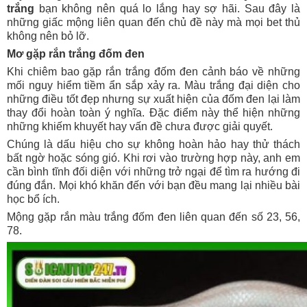
trắng
bạn không nên quá lo lắng hay sợ hãi. Sau đây là
những giấc mộng liên quan đến chủ đề này mà mọi bet thủ
không nên bỏ lỡ.
Mơ gặp rắn trắng đốm đen
Khi chiêm bao gặp rắn trắng đốm đen cảnh báo về những
mối nguy hiểm tiềm ẩn sắp xảy ra. Màu trắng đại diện cho
những điều tốt đẹp nhưng sự xuất hiện của đốm đen lại làm
thay đổi hoàn toàn ý nghĩa. Đặc điểm này thể hiện những
những khiếm khuyết hay vấn đề chưa được giải quyết.
Chúng là dấu hiệu cho sự không hoàn hảo hay thử thách
bất ngờ hoặc sóng gió. Khi rơi vào trường hợp này, anh em
cần bình tĩnh đối diện với những trở ngại để tìm ra hướng đi
đúng đắn. Mọi khó khăn đến với bạn đều mang lại nhiều bài
học bổ ích.
Mộng gặp rắn màu trắng đốm đen liên quan đến số 23, 56,
78.