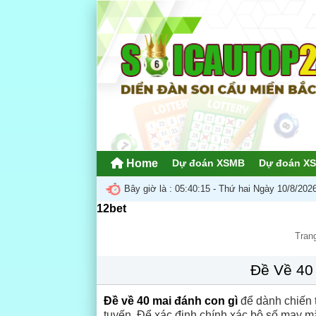
Home
Dự đoán XSMB
Dự đoán X
Bây giờ là :
05:40:16 - Thứ hai Ngày 10/8/202
12bet
Tran
Đề Về 40
Đề về 40 mai đánh con gì
để dành chiến 
tuyến. Để xác định chính xác bộ số may m