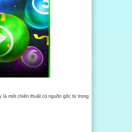
là một chiến thuật có nguồn gốc từ trong