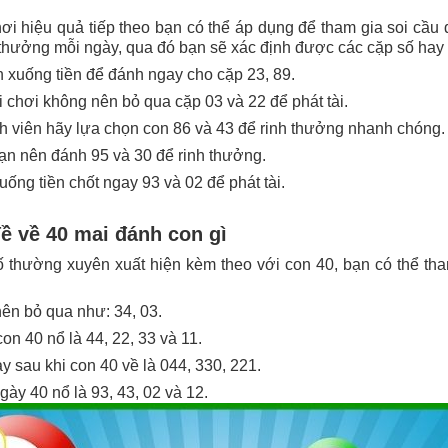
chơi hiệu quả tiếp theo bạn có thể áp dụng để tham gia soi cầu 
 thưởng mỗi ngày, qua đó bạn sẽ xác định được các cặp số hay
 xuống tiền để đánh ngay cho cặp 23, 89.
 chơi không nên bỏ qua cặp 03 và 22 để phát tài.
h viên hãy lựa chọn con 86 và 43 để rinh thưởng nhanh chóng.
ạn nên đánh 95 và 30 để rinh thưởng.
ống tiền chốt ngay 93 và 02 để phát tài.
đề về 40 mai đánh con gì
ố thường xuyên xuất hiện kèm theo với con 40, bạn có thể th
nên bỏ qua như: 34, 03.
on 40 nổ là 44, 22, 33 và 11.
 sau khi con 40 về là 044, 330, 221.
ày 40 nổ là 93, 43, 02 và 12.