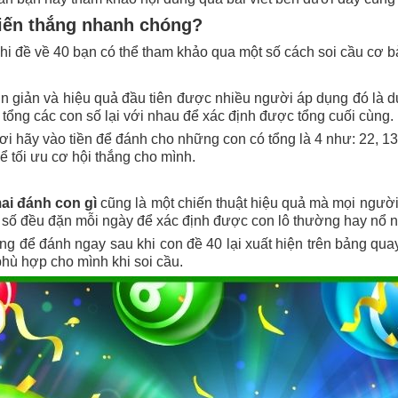
hiến thắng nhanh chóng?
i đề về 40 bạn có thể tham khảo qua một số cách soi cầu cơ 
đơn giản và hiệu quả đầu tiên được nhiều người áp dụng đó là 
 tổng các con số lại với nhau để xác định được tổng cuối cùng.
i hãy vào tiền để đánh cho những con có tổng là 4 như: 22, 13
ể tối ưu cơ hội thắng cho mình.
ai đánh con gì
cũng là một chiến thuật hiệu quả mà mọi người
 số đều đặn mỗi ngày để xác định được con lô thường hay nổ n
ng để đánh ngay sau khi con đề 40 lại xuất hiện trên bảng qu
hù hợp cho mình khi soi cầu.