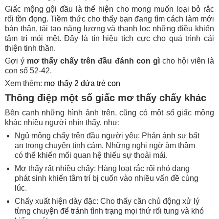
Giấc mộng gội đầu là thể hiện cho mong muốn loại bỏ rắc
rối tồn đọng. Tiềm thức cho thấy bạn đang tìm cách làm mới
bản thân, tái tạo năng lượng và thanh lọc những điều khiến
tâm trí mỏi mệt. Đây là tín hiệu tích cực cho quá trình cải
thiện tinh thần.
Gợi ý
mơ thấy chấy trên đầu đánh con gì
cho hội viên là
con số 52-42.
Xem thêm:
mơ thấy 2 đứa trẻ con
Thông điệp một số giấc mơ thấy chấy khác
Bên cạnh những hình ảnh trên, cũng có một số giấc mộng
khác nhiều người nhìn thấy, như:
Ngủ mộng chấy trên đầu người yêu: Phản ánh sự bất
an trong chuyện tình cảm. Những nghi ngờ âm thầm
có thể khiến mối quan hệ thiếu sự thoải mái.
Mơ thấy rất nhiều chấy: Hàng loạt rắc rối nhỏ đang
phát sinh khiến tâm trí bị cuốn vào nhiều vấn đề cùng
lúc.
Chấy xuất hiện dày đặc: Cho thấy cần chủ động xử lý
từng chuyện để tránh tình trạng mọi thứ rối tung và khó