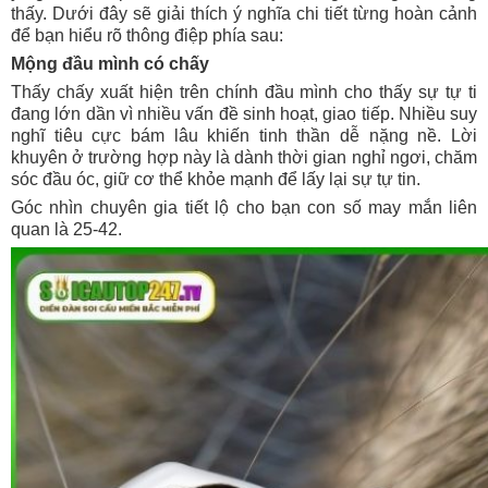
thấy. Dưới đây sẽ giải thích ý nghĩa chi tiết từng hoàn cảnh
để bạn hiểu rõ thông điệp phía sau:
Mộng đầu mình có chấy
Thấy chấy xuất hiện trên chính đầu mình cho thấy sự tự ti
đang lớn dần vì nhiều vấn đề sinh hoạt, giao tiếp. Nhiều suy
nghĩ tiêu cực bám lâu khiến tinh thần dễ nặng nề. Lời
khuyên ở trường hợp này là dành thời gian nghỉ ngơi, chăm
sóc đầu óc, giữ cơ thể khỏe mạnh để lấy lại sự tự tin.
Góc nhìn chuyên gia tiết lộ cho bạn con số may mắn liên
quan là 25-42.