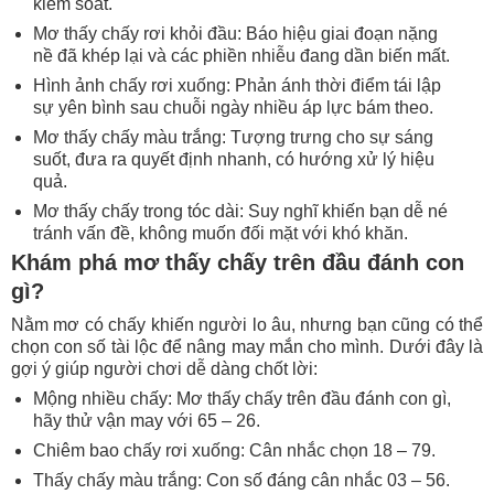
kiểm soát.
Mơ thấy chấy rơi khỏi đầu: Báo hiệu giai đoạn nặng
nề đã khép lại và các phiền nhiễu đang dần biến mất.
Hình ảnh chấy rơi xuống: Phản ánh thời điểm tái lập
sự yên bình sau chuỗi ngày nhiều áp lực bám theo.
Mơ thấy chấy màu trắng: Tượng trưng cho sự sáng
suốt, đưa ra quyết định nhanh, có hướng xử lý hiệu
quả.
Mơ thấy chấy trong tóc dài: Suy nghĩ khiến bạn dễ né
tránh vấn đề, không muốn đối mặt với khó khăn.
Khám phá mơ thấy chấy trên đầu đánh con
gì?
Nằm mơ có chấy khiến người lo âu, nhưng bạn cũng có thể
chọn con số tài lộc để nâng may mắn cho mình. Dưới đây là
gợi ý giúp người chơi dễ dàng chốt lời:
Mộng nhiều chấy: Mơ thấy chấy trên đầu đánh con gì,
hãy thử vận may với 65 – 26.
Chiêm bao chấy rơi xuống: Cân nhắc chọn 18 – 79.
Thấy chấy màu trắng: Con số đáng cân nhắc 03 – 56.