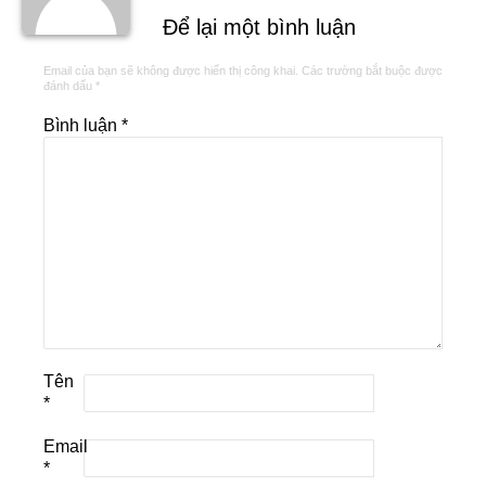
Để lại một bình luận
Email của bạn sẽ không được hiển thị công khai.
Các trường bắt buộc được
đánh dấu
*
Bình luận
*
Tên
*
Email
*