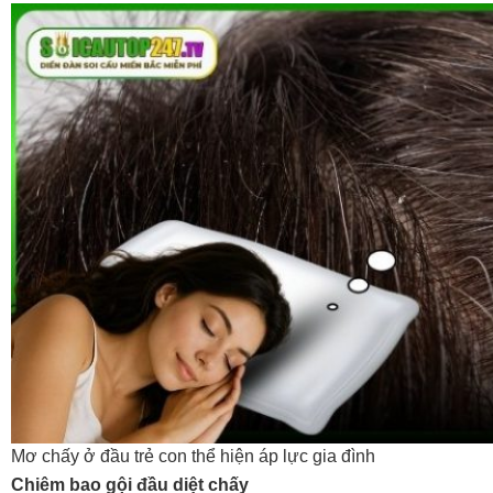
Mơ chấy ở đầu trẻ con thể hiện áp lực gia đình
Chiêm bao gội đầu diệt chấy