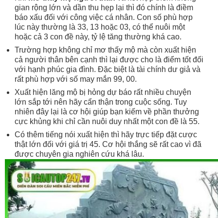
gian rộng lớn và dần thu hẹp lại thì đó chính là điềm
báo xấu đối với công việc cá nhân. Con số phù hợp
lúc này thường là 33, 13 hoặc 03, có thể nuôi một
hoặc cả 3 con đề này, tỷ lệ tăng thường khá cao.
Trường hợp không chỉ mơ thấy mộ mà còn xuất hiện
cả người thân bên cạnh thì lại được cho là điểm tốt đối
với hạnh phúc gia đình. Đặc biệt là tài chính dư giả và
rất phù hợp với số may mắn 99, 00.
Xuất hiện lăng mộ bị hỏng dự báo rất nhiều chuyện
lớn sắp tới nên hãy cẩn thận trong cuộc sống. Tuy
nhiên đây lại là cơ hội giúp bạn kiếm về phần thưởng
cực khủng khi chỉ cần nuôi duy nhất một con đề là 55.
Có thêm tiếng nói xuất hiện thì hãy trực tiếp đặt cược
thật lớn đối với giá trị 45. Cơ hội thắng sẽ rất cao vì đã
được chuyên gia nghiên cứu khá lâu.