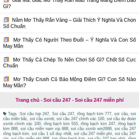
Giải Mã: Giấc Mơ Thấy Rắn Màu Trắng Mang Điềm Báo
Gì?
Nằm Mơ Thấy Rắn Vàng – Giải Thích Ý Nghĩa Và Chọn
Số Chuẩn
Mơ Thấy Có Người Theo Đuổi – Ý Nghĩa Và Con Số
May Mắn
Mơ Thấy Cá Chép To Nên Chơi Số Gì? Chốt Số Cực
Chuẩn
Mơ Thấy Crush Cũ Báo Mộng Điềm Gì? Con Số Nào
May Mắn?
Trang chủ
-
Soi cầu 247
-
Soi cầu 247 miễn phí
Tags :Soi cầu top 247, Soi cầu 247, rồng bạch kim 777, soi cầu, soi
cầu miền bắc, soi cầu xsmb, soi cầu 247 chính xác 100, soi cầu dự đoán
xsmb chính xác 100, rồng bạch kim 555, rồng bạch kim 247, rồng bạch
kim 888, soi cầu miền nam vip 888, soi cầu xsmb win2888, soi cầu 247
rồng bạch kim, soi cầu 1 số duy nhất, soi cầu 247 miễn phí, soi cầu 247
vip, soi cầu miễn phí 888, top rồng bạch kim, soi cầu 247 bạc nhớ, rồng