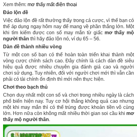
Xem thêm:
mơ thấy mất điện thoại
Đảo lộn đề
Việc đảo lộn đề rất thường thấy trong cá cược, vì thế bạn có
thể áp dụng ngay hôm nay để mang về phần thắng lớn. Một
khi tìm kiếm được con số may mắn từ giấc
mơ thấy mộ
người thân
thì hãy đảo lộn nó, ví dụ 65 – 56.
Dàn đề thành nhiều vòng
Từ một con số bạn có thể hoàn toàn triển khai thành một
vòng cược chính sách cao. Đây chính là cách dàn đề siêu
hiệu quả được nhiều chuyên gia đánh giá cao và người
chơi sử dụng. Tuy nhiên, đối với người chơi mới thì vẫn cần
phải có tài chính ổn định thì mới nên thực hiện.
Chơi theo bạch thủ
Chọn duy nhất một con số và chơi trong nhiều ngày là cách
phổ biến hiện nay. Tuy cơ hội thắng không quá cao nhưng
một khi may mắn thì có thể trúng được khoản tiền vô cùng
lớn. Hơn nữa còn không mất nhiều thời gian soi cầu khi
mơ
thấy mộ người thân
.