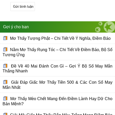
Gợi ý cho bạn
Mơ Thấy Tượng Phật – Chi Tiết Về Ý Nghĩa, Điềm Báo
Nằm Mơ Thấy Rụng Tóc – Chi Tiết Về Điềm Báo, Bộ Số
Tương Ứng
Đề Về 40 Mai Đánh Con Gì – Gợi Ý Bộ Số May Mắn
Thắng Nhanh
Giải Đáp Giấc Mơ Thấy Tiền 500 & Các Con Số May
Mắn Nhất
Mơ Thấy Mèo Chết Mang Đến Điềm Lành Hay Dữ Cho
Bản Mệnh?