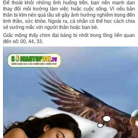
Để thoát khỏi những tình huống trên, bạn nên mạnh dạn
thay đổi môi trường làm việc hoặc cuộc sống. Vì nếu bản
thân bị kìm nén quá lâu sẽ gây ảnh hưởng nghiêm trọng đến
tinh thần, sức khỏe. Ngoài ra, cá nhân có thể học cách chia
sẻ vướng mắc với người thân hoặc bạn bè.
Giấc mộng thấy chim đại bàng bị nhốt trong lồng liên quan
đến số: 00, 44, 33.