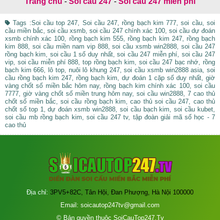
Trang chủ
-
Soi cầu 247
-
Soi cầu 247 miễn phí
Tags :Soi cầu top 247, Soi cầu 247, rồng bạch kim 777, soi cầu, soi
cầu miền bắc, soi cầu xsmb, soi cầu 247 chính xác 100, soi cầu dự đoán
xsmb chính xác 100, rồng bạch kim 555, rồng bạch kim 247, rồng bạch
kim 888, soi cầu miền nam vip 888, soi cầu xsmb win2888, soi cầu 247
rồng bạch kim, soi cầu 1 số duy nhất, soi cầu 247 miễn phí, soi cầu 247
vip, soi cầu miễn phí 888, top rồng bạch kim, soi cầu 247 bạc nhớ, rồng
bạch kim 666, lô top, nuôi lô khung 247, soi cầu xsmb win2888 asia, soi
cầu rồng bạch kim 247, rồng bạch kim, dự đoán 1 cặp số duy nhất, giờ
vàng chốt số miền bắc hôm nay, rồng bạch kim chính xác 100, soi cầu
7777, giờ vàng chốt số miền trung hôm nay, soi cầu win2888, 7 cao thủ
chốt số miền bắc, soi cầu rồng bạch kim, cao thủ soi cầu 247, cao thủ
chốt số top 1, dự đoán xsmb win2888, soi cầu bạch kim, soi cầu kubet,
soi cầu mb rồng bạch kim, soi cầu 247 tv, tập đoàn giải mã số học - 7
cao thủ
Địa chỉ:
3PV5+82C, Tân Hội, Đan Phượng, Hà Nội 100000
Email:
soicautop247tv@gmail.com
© Bản quyền thuộc SoiCauTop247.Tv