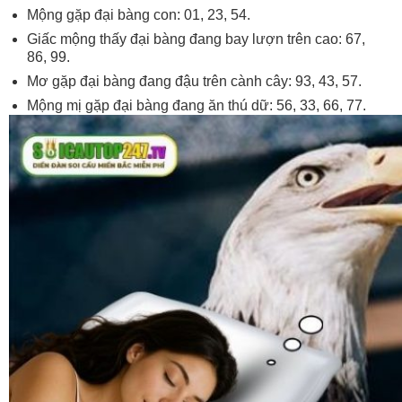
Mộng gặp đại bàng con: 01, 23, 54.
Giấc mộng thấy đại bàng đang bay lượn trên cao: 67,
86, 99.
Mơ gặp đại bàng đang đậu trên cành cây: 93, 43, 57.
Mộng mị gặp đại bàng đang ăn thú dữ: 56, 33, 66, 77.