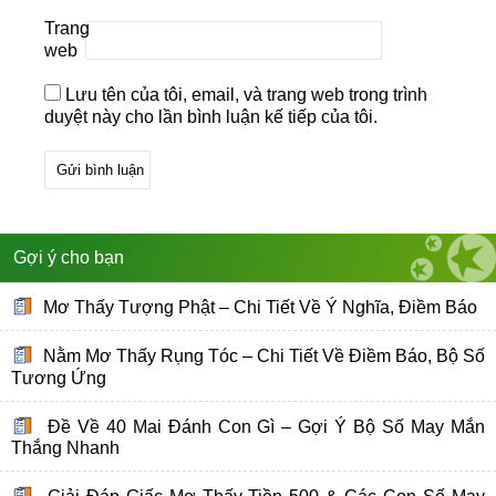
Trang
web
Lưu tên của tôi, email, và trang web trong trình
duyệt này cho lần bình luận kế tiếp của tôi.
Gợi ý cho bạn
Mơ Thấy Tượng Phật – Chi Tiết Về Ý Nghĩa, Điềm Báo
Nằm Mơ Thấy Rụng Tóc – Chi Tiết Về Điềm Báo, Bộ Số
Tương Ứng
Đề Về 40 Mai Đánh Con Gì – Gợi Ý Bộ Số May Mắn
Thắng Nhanh