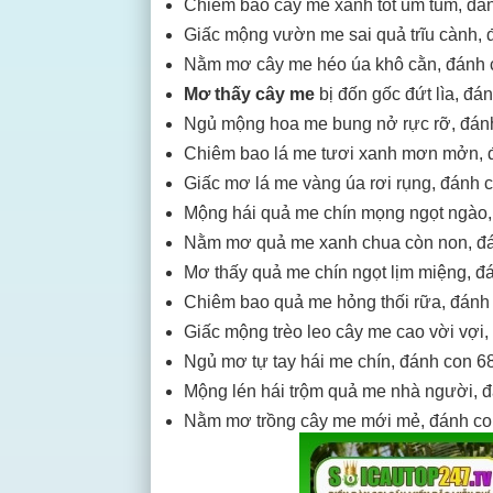
Chiêm bao cây me xanh tốt um tùm, đán
Giấc mộng vườn me sai quả trĩu cành, 
Nằm mơ cây me héo úa khô cằn, đánh 
Mơ thấy cây me
bị đốn gốc đứt lìa, đá
Ngủ mộng hoa me bung nở rực rỡ, đánh
Chiêm bao lá me tươi xanh mơn mởn, đ
Giấc mơ lá me vàng úa rơi rụng, đánh c
Mộng hái quả me chín mọng ngọt ngào,
Nằm mơ quả me xanh chua còn non, đá
Mơ thấy quả me chín ngọt lịm miệng, đ
Chiêm bao quả me hỏng thối rữa, đánh 
Giấc mộng trèo leo cây me cao vời vợi,
Ngủ mơ tự tay hái me chín, đánh con 68
Mộng lén hái trộm quả me nhà người, đ
Nằm mơ trồng cây me mới mẻ, đánh co