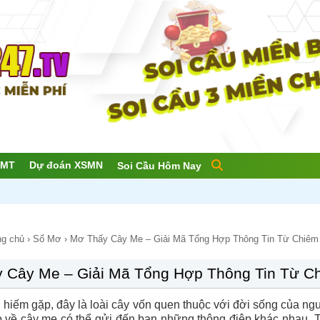
SMT
Dự đoán XSMN
Soi Cầu Hôm Nay
ng chủ
›
Sổ Mơ
›
Mơ Thấy Cây Me – Giải Mã Tổng Hợp Thông Tin Từ Chiêm
 Cây Me – Giải Mã Tổng Hợp Thông Tin Từ C
hiếm gặp, đây là loài cây vốn quen thuộc với đời sống của ng
 về cây me có thể gửi đến bạn những thông điệp khác nhau. T