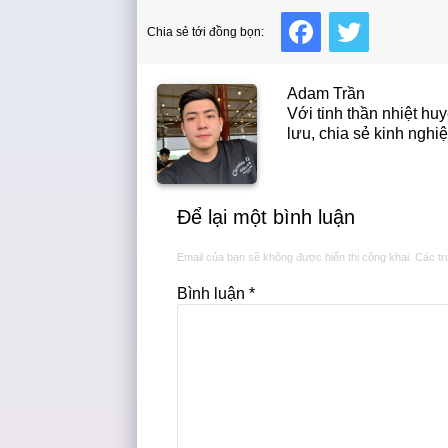
Facebook
Twitter
Chia sẻ tới đồng bọn:
Adam Trần
Với tinh thần nhiệt h
lưu, chia sẻ kinh ngh
Để lại một bình luận
Email của bạn sẽ không được hiển thị công khai.
Các tr
Bình luận
*