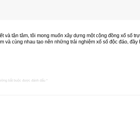
uyết và tận tâm, tôi mong muốn xây dựng một cộng đồng xổ số tr
iệm và cùng nhau tạo nên những trải nghiệm xổ số độc đáo, đầy
ường bắt buộc được đánh dấu
*