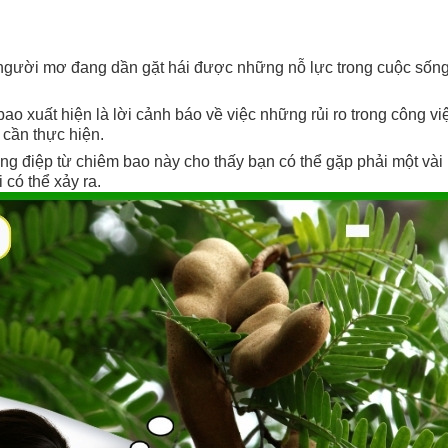
người mơ đang dần gặt hái được những nỗ lực trong cuộc sống
o xuất hiện là lời cảnh báo về việc những rủi ro trong công việc
 cần thực hiện.
g điệp từ chiêm bao này cho thấy bạn có thể gặp phải một vài 
i có thể xảy ra.