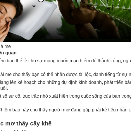
uả me
iên quan
hiêm bao thể lệ cho sự mong muốn mạo hiểm để thành công, ngư
i me cho thấy bạn có thể nhận được tài lộc, danh tiếng từ sự n
ang lên kế hoạch cho những dự định kinh doanh, phát triển bản 
uổi.
 số sự cố, trục trặc nhỏ xuất hiện trong cuộc sống của bạn tro
Chiêm bao này cho thấy người mơ đang gặp phải kẻ tiểu nhân cố
ấc mơ thấy cây khế