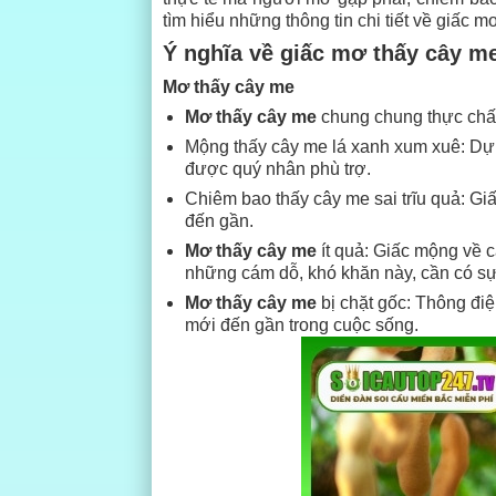
tìm hiểu những thông tin chi tiết về giấc m
Ý nghĩa về giấc mơ thấy cây m
Mơ thấy cây me
Mơ thấy cây me
chung chung thực chất 
Mộng thấy cây me lá xanh xum xuê: Dự 
được quý nhân phù trợ.
Chiêm bao thấy cây me sai trĩu quả: Gi
đến gần.
Mơ thấy cây me
ít quả: Giấc mộng về 
những cám dỗ, khó khăn này, cần có sự k
Mơ thấy cây me
bị chặt gốc: Thông điệ
mới đến gần trong cuộc sống.