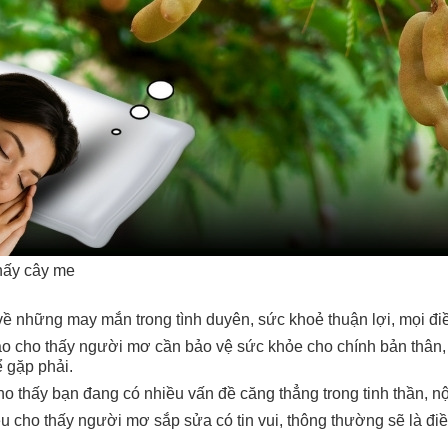
hấy cây me
ề những may mắn trong tình duyên, sức khoẻ thuận lợi, mọi đi
o cho thấy người mơ cần bảo vệ sức khỏe cho chính bản thân, 
ể gặp phải.
 thấy bạn đang có nhiều vấn đề căng thẳng trong tinh thần, nộ
u cho thấy người mơ sắp sửa có tin vui, thông thường sẽ là đi