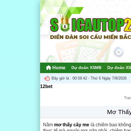
Home
Dự đoán XSMB
Dự đoán X
Bây giờ là :
00:59:44 - Thứ 6 Ngày 7/8/2026
12bet
Tra
Mơ Thấy
Nằm
mơ thấy cây me
là chiêm bao không 
thực tế mà người mơ gặp phải, chiêm bao