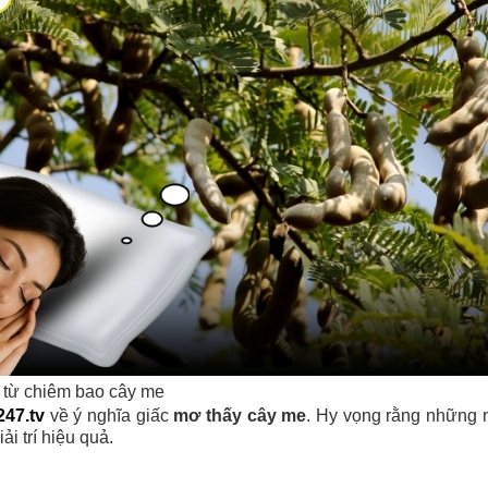
i từ chiêm bao cây me
47.tv
về ý nghĩa giấc
mơ thấy cây me
. Hy vọng rằng những nộ
ải trí hiệu quả.