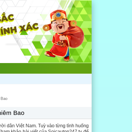
 Bao
hiêm Bao
ười dân Việt Nam. Tuỳ vào từng tình huống
ham khảo bài viết của Soicautop247.tv để