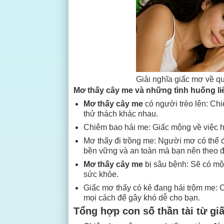
Giải nghĩa giấc mơ về q
Mơ thấy cây me và những tình huống l
Mơ thấy cây me
có người trèo lên: C
thử thách khác nhau.
Chiêm bao hái me: Giấc mộng về việc há
Mơ thấy đi trồng me: Người mơ có thể đ
bền vững và an toàn mà bạn nên theo đ
Mơ thấy cây me
bị sâu bệnh: Sẽ có một
sức khỏe.
Giấc mơ thấy có kẻ đang hái trộm me: 
mọi cách để gây khó dễ cho bạn.
Tổng hợp con số thần tài từ gi