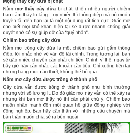
Mộng thấy cây dừa bị chặt
Nằm
mơ thấy cây dừa
bị chặt khiến nhiều người chiêm
bao cảm thấy lo lắng. Tuy nhiên thì thông điệp mà nó muốn
truyền tải đến bạn lại là một nội dung rất tích cực. Giấc mơ
cho biết mọi khó khăn hiện tại sẽ được nhanh chóng giải
quyết nhờ có sự giúp đỡ của “quý nhân”.
Chiêm bao trồng cây dừa
Nằm mơ trồng cây dừa là một chiêm bao gửi gắm thông
điệp, lời nhắc nhở về vấn đề tài chính. Trong tương lai, bạn
sẽ gặp nhiều chuyện cần phải chi tiền. Chính vì thế, ngay từ
bây giờ hãy cân nhắc các khoản cần tiêu. Chỉ xuống tiền tại
những hạng mục cần thiết, không thể bỏ qua.
Nằm mơ cây dừa được trồng ở thành phố
Cây dừa vẫn được trồng ở thành phố như bình thường
nhưng với số lượng ít. Do đó giấc mơ này vẫn có thể xảy ra
nhưng khi bạn mơ thấy nó thì cần phải chú ý. Chiêm bao
muốn nhấn mạnh đến mối quan hệ giữa đồng nghiệp với
đồng nghiệp. Bạn hãy cẩn thận với những câu chuyện mà
bản thân muốn chia sẻ ra bên ngoài.