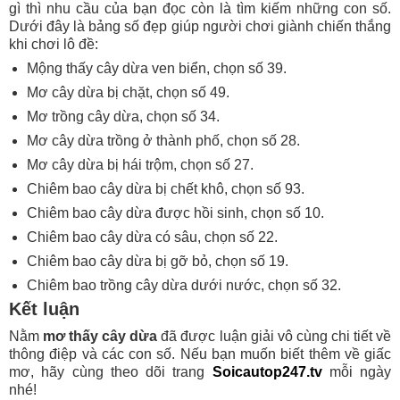
gì thì nhu cầu của bạn đọc còn là tìm kiếm những con số.
Dưới đây là bảng số đẹp giúp người chơi giành chiến thắng
khi chơi lô đề:
Mộng thấy cây dừa ven biển, chọn số 39.
Mơ cây dừa bị chặt, chọn số 49.
Mơ trồng cây dừa, chọn số 34.
Mơ cây dừa trồng ở thành phố, chọn số 28.
Mơ cây dừa bị hái trộm, chọn số 27.
Chiêm bao cây dừa bị chết khô, chọn số 93.
Chiêm bao cây dừa được hồi sinh, chọn số 10.
Chiêm bao cây dừa có sâu, chọn số 22.
Chiêm bao cây dừa bị gỡ bỏ, chọn số 19.
Chiêm bao trồng cây dừa dưới nước, chọn số 32.
Kết luận
Nằm
mơ thấy cây dừa
đã được luận giải vô cùng chi tiết về
thông điệp và các con số. Nếu bạn muốn biết thêm về giấc
mơ, hãy cùng theo dõi trang
Soicautop247.tv
mỗi ngày
nhé!