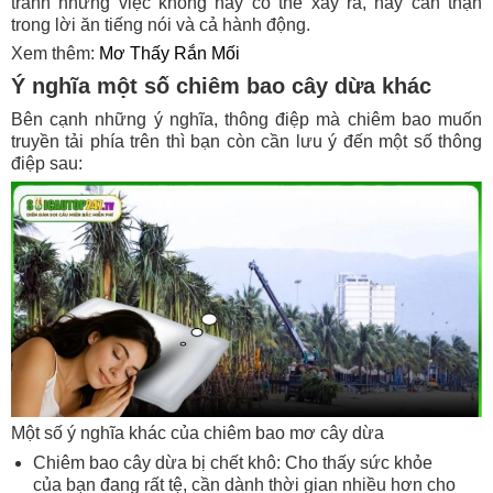
tránh những việc không hay có thể xảy ra, hãy cẩn thận
trong lời ăn tiếng nói và cả hành động.
Xem thêm:
Mơ Thấy Rắn Mối
Ý nghĩa một số chiêm bao cây dừa khác
Bên cạnh những ý nghĩa, thông điệp mà chiêm bao muốn
truyền tải phía trên thì bạn còn cần lưu ý đến một số thông
điệp sau:
Một số ý nghĩa khác của chiêm bao mơ cây dừa
Chiêm bao cây dừa bị chết khô: Cho thấy sức khỏe
của bạn đang rất tệ, cần dành thời gian nhiều hơn cho