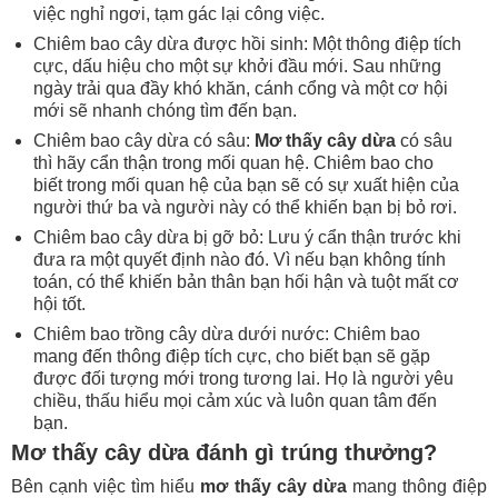
việc nghỉ ngơi, tạm gác lại công việc.
Chiêm bao cây dừa được hồi sinh: Một thông điệp tích
cực, dấu hiệu cho một sự khởi đầu mới. Sau những
ngày trải qua đầy khó khăn, cánh cổng và một cơ hội
mới sẽ nhanh chóng tìm đến bạn.
Chiêm bao cây dừa có sâu:
Mơ thấy cây dừa
có sâu
thì hãy cẩn thận trong mối quan hệ. Chiêm bao cho
biết trong mối quan hệ của bạn sẽ có sự xuất hiện của
người thứ ba và người này có thể khiến bạn bị bỏ rơi.
Chiêm bao cây dừa bị gỡ bỏ: Lưu ý cẩn thận trước khi
đưa ra một quyết định nào đó. Vì nếu bạn không tính
toán, có thể khiến bản thân bạn hối hận và tuột mất cơ
hội tốt.
Chiêm bao trồng cây dừa dưới nước: Chiêm bao
mang đến thông điệp tích cực, cho biết bạn sẽ gặp
được đối tượng mới trong tương lai. Họ là người yêu
chiều, thấu hiểu mọi cảm xúc và luôn quan tâm đến
bạn.
Mơ thấy cây dừa đánh gì trúng thưởng?
Bên cạnh việc tìm hiểu
mơ thấy cây dừa
mang thông điệp