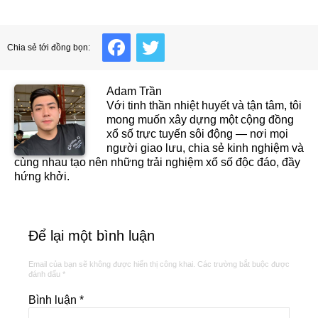
Facebook
Twitter
Chia sẻ tới đồng bọn:
Adam Trần
Với tinh thần nhiệt huyết và tận tâm, tôi
mong muốn xây dựng một cộng đồng
xổ số trực tuyến sôi động — nơi mọi
người giao lưu, chia sẻ kinh nghiệm và
cùng nhau tạo nên những trải nghiệm xổ số độc đáo, đầy
hứng khởi.
Để lại một bình luận
Email của bạn sẽ không được hiển thị công khai.
Các trường bắt buộc được
đánh dấu
*
Bình luận
*