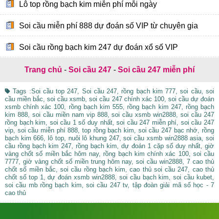
Lô top rồng bạch kim miễn phí mỗi ngày
Soi cầu miễn phí 888 dự đoán số VIP từ chuyên gia
Soi cầu rồng bạch kim 247 dự đoán xổ số VIP
Trang chủ
-
Soi cầu 247
-
Soi cầu 247 miễn phí
Tags :Soi cầu top 247, Soi cầu 247, rồng bạch kim 777, soi cầu, soi
cầu miền bắc, soi cầu xsmb, soi cầu 247 chính xác 100, soi cầu dự đoán
xsmb chính xác 100, rồng bạch kim 555, rồng bạch kim 247, rồng bạch
kim 888, soi cầu miền nam vip 888, soi cầu xsmb win2888, soi cầu 247
rồng bạch kim, soi cầu 1 số duy nhất, soi cầu 247 miễn phí, soi cầu 247
vip, soi cầu miễn phí 888, top rồng bạch kim, soi cầu 247 bạc nhớ, rồng
bạch kim 666, lô top, nuôi lô khung 247, soi cầu xsmb win2888 asia, soi
cầu rồng bạch kim 247, rồng bạch kim, dự đoán 1 cặp số duy nhất, giờ
vàng chốt số miền bắc hôm nay, rồng bạch kim chính xác 100, soi cầu
7777, giờ vàng chốt số miền trung hôm nay, soi cầu win2888, 7 cao thủ
chốt số miền bắc, soi cầu rồng bạch kim, cao thủ soi cầu 247, cao thủ
chốt số top 1, dự đoán xsmb win2888, soi cầu bạch kim, soi cầu kubet,
soi cầu mb rồng bạch kim, soi cầu 247 tv, tập đoàn giải mã số học - 7
cao thủ