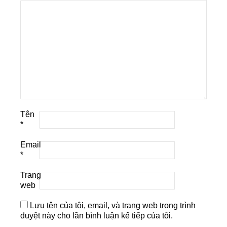
Tên
*
Email
*
Trang
web
Lưu tên của tôi, email, và trang web trong trình
duyệt này cho lần bình luận kế tiếp của tôi.