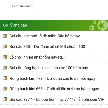
Gợi ý cho bạn
Soi cầu bạc nhớ lô đề miền Bắc hôm nay
Soi cầu 366 – Dự đoán xổ số MB chuẩn 100
Lô chơi nhiều nhất hôm nay RBK
Soi cầu rồng bạch kim chính xác 100 hôm nay
Rồng bạch kim 777 – Dự đoán cầu lô đề mỗi ngày
Rồng bạch kim 666 – Chốt số lộc trời cho hàng ngày
Soi cầu 7777 – Lô đẹp hôm nay 7777 miễn phí siêu VIP