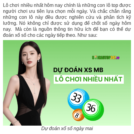
Lô chơi nhiều nhất hôm nay chính là những con lô top được
người chơi ưu tiên lựa chọn mỗi ngày. Và chắc chắn rằng
những con lô này đều được nghiên cứu và phân tích kỹ
lưỡng. Nó không chỉ được sử dụng để chốt số ngày hôm
nay. Mà còn là nguồn thông tin hữu ích để bạn có thể dự
đoán xổ số cho các ngày tiếp theo. Như sau:
Dự đoán xổ số ngày mai