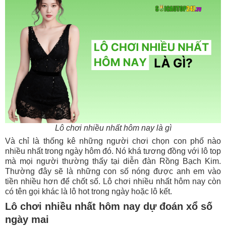
Lô chơi nhiều nhất hôm nay là gì
Và chỉ là thống kê những người chơi chọn con phố nào
nhiều nhất trong ngày hôm đó. Nó khá tương đồng với lô top
mà mọi người thường thấy tại diễn đàn Rồng Bạch Kim.
Thường đây sẽ là những con số nóng được anh em vào
tiền nhiều hơn để chốt số. Lô chơi nhiều nhất hôm nay còn
có tên gọi khác là lô hot trong ngày hoặc lô kết.
Lô chơi nhiều nhất hôm nay dự đoán xổ số
ngày mai