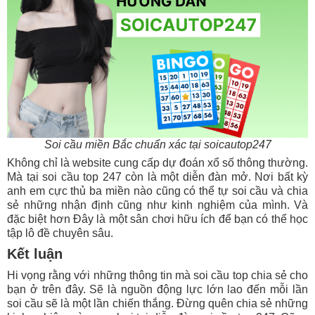
Soi cầu miền Bắc chuẩn xác tại soicautop247
Không chỉ là website cung cấp dự đoán xổ số thông thường.
Mà tại soi cầu top 247 còn là một diễn đàn mở. Nơi bất kỳ
anh em cực thủ ba miền nào cũng có thể tự soi cầu và chia
sẻ những nhận định cũng như kinh nghiệm của mình. Và
đặc biệt hơn Đây là một sân chơi hữu ích để bạn có thể học
tập lô đề chuyên sâu.
Kết luận
Hi vọng rằng với những thông tin mà soi cầu top chia sẻ cho
bạn ở trên đây. Sẽ là nguồn động lực lớn lao đến mỗi lần
soi cầu sẽ là một lần chiến thắng. Đừng quên chia sẻ những