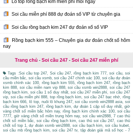
Lô top rồng bạch kim miễn phí mỗi ngày
Soi cầu miễn phí 888 dự đoán số VIP từ chuyên gia
Soi cầu rồng bạch kim 247 dự đoán xổ số VIP
Rồng bạch kim 555 – Chuyên gia dư đoán chốt số hôm
nay
Trang chủ
-
Soi cầu 247
-
Soi cầu 247 miễn phí
Tags :Soi cầu top 247, Soi cầu 247, rồng bạch kim 777, soi cầu, soi
cầu miền bắc, soi cầu xsmb, soi cầu 247 chính xác 100, soi cầu dự đoán
xsmb chính xác 100, rồng bạch kim 555, rồng bạch kim 247, rồng bạch
kim 888, soi cầu miền nam vip 888, soi cầu xsmb win2888, soi cầu 247
rồng bạch kim, soi cầu 1 số duy nhất, soi cầu 247 miễn phí, soi cầu 247
vip, soi cầu miễn phí 888, top rồng bạch kim, soi cầu 247 bạc nhớ, rồng
bạch kim 666, lô top, nuôi lô khung 247, soi cầu xsmb win2888 asia, soi
cầu rồng bạch kim 247, rồng bạch kim, dự đoán 1 cặp số duy nhất, giờ
vàng chốt số miền bắc hôm nay, rồng bạch kim chính xác 100, soi cầu
7777, giờ vàng chốt số miền trung hôm nay, soi cầu win2888, 7 cao thủ
chốt số miền bắc, soi cầu rồng bạch kim, cao thủ soi cầu 247, cao thủ
chốt số top 1, dự đoán xsmb win2888, soi cầu bạch kim, soi cầu kubet,
soi cầu mb rồng bạch kim, soi cầu 247 tv, tập đoàn giải mã số học - 7