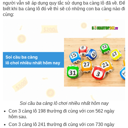
người vẫn sẽ áp dụng quy tắc sử dụng ba càng lô đã về. Để
biết khi ba càng lô đó về thì sẽ có những con ba càng nào đi
cùng:
Soi cầu ba càng lô chơi nhiều nhất hôm nay
Con 3 càng lô 198 thường đi cùng với con 562 ngày
hôm sau.
Con 3 càng lô 241 thường đi cùng với con 730 ngày