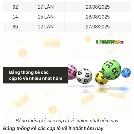
92
17 LẦN
29/08/2025
14
15 LẦN
28/08/2025
86
12 LẦN
27/08/2025
Bảng thống kê các cặp lô về nhiều nhất hôm nay
Bảng thống kê các cặp lô về ít nhất hôm nay