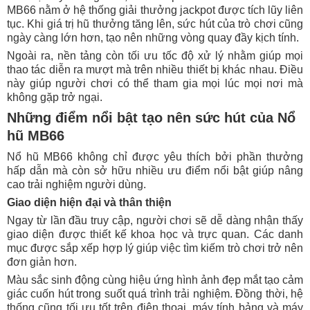
MB66 nằm ở hệ thống giải thưởng jackpot được tích lũy liên
tục. Khi giá trị hũ thưởng tăng lên, sức hút của trò chơi cũng
ngày càng lớn hơn, tạo nên những vòng quay đầy kịch tính.
Ngoài ra, nền tảng còn tối ưu tốc độ xử lý nhằm giúp mọi
thao tác diễn ra mượt mà trên nhiều thiết bị khác nhau. Điều
này giúp người chơi có thể tham gia mọi lúc mọi nơi mà
không gặp trở ngại.
Những điểm nổi bật tạo nên sức hút của Nổ
hũ MB66
Nổ hũ MB66 không chỉ được yêu thích bởi phần thưởng
hấp dẫn mà còn sở hữu nhiều ưu điểm nổi bật giúp nâng
cao trải nghiệm người dùng.
Giao diện hiện đại và thân thiện
Ngay từ lần đầu truy cập, người chơi sẽ dễ dàng nhận thấy
giao diện được thiết kế khoa học và trực quan. Các danh
mục được sắp xếp hợp lý giúp việc tìm kiếm trò chơi trở nên
đơn giản hơn.
Màu sắc sinh động cùng hiệu ứng hình ảnh đẹp mắt tạo cảm
giác cuốn hút trong suốt quá trình trải nghiệm. Đồng thời, hệ
thống cũng tối ưu tốt trên điện thoại, máy tính bảng và máy