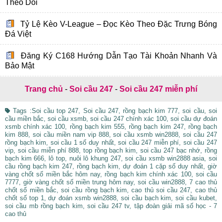
Theo Dõi
Tỷ Lệ Kèo V-League – Đọc Kèo Theo Đặc Trưng Bóng
Đá Việt
Đăng Ký C168 Hướng Dẫn Tạo Tài Khoản Nhanh Và
Bảo Mật
Trang chủ
-
Soi cầu 247
-
Soi cầu 247 miễn phí
Tags :Soi cầu top 247, Soi cầu 247, rồng bạch kim 777, soi cầu, soi
cầu miền bắc, soi cầu xsmb, soi cầu 247 chính xác 100, soi cầu dự đoán
xsmb chính xác 100, rồng bạch kim 555, rồng bạch kim 247, rồng bạch
kim 888, soi cầu miền nam vip 888, soi cầu xsmb win2888, soi cầu 247
rồng bạch kim, soi cầu 1 số duy nhất, soi cầu 247 miễn phí, soi cầu 247
vip, soi cầu miễn phí 888, top rồng bạch kim, soi cầu 247 bạc nhớ, rồng
bạch kim 666, lô top, nuôi lô khung 247, soi cầu xsmb win2888 asia, soi
cầu rồng bạch kim 247, rồng bạch kim, dự đoán 1 cặp số duy nhất, giờ
vàng chốt số miền bắc hôm nay, rồng bạch kim chính xác 100, soi cầu
7777, giờ vàng chốt số miền trung hôm nay, soi cầu win2888, 7 cao thủ
chốt số miền bắc, soi cầu rồng bạch kim, cao thủ soi cầu 247, cao thủ
chốt số top 1, dự đoán xsmb win2888, soi cầu bạch kim, soi cầu kubet,
soi cầu mb rồng bạch kim, soi cầu 247 tv, tập đoàn giải mã số học - 7
cao thủ