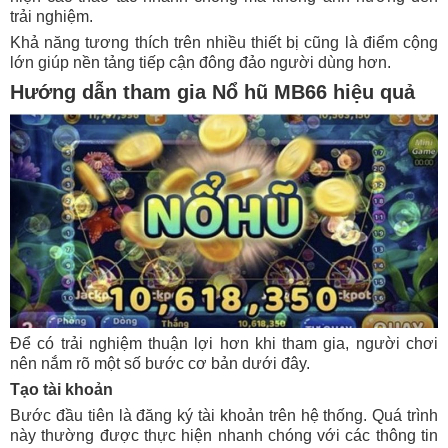
trải nghiệm.
Khả năng tương thích trên nhiều thiết bị cũng là điểm cộng
lớn giúp nền tảng tiếp cận đông đảo người dùng hơn.
Hướng dẫn tham gia Nổ hũ MB66 hiệu quả
Để có trải nghiệm thuận lợi hơn khi tham gia, người chơi
nên nắm rõ một số bước cơ bản dưới đây.
Tạo tài khoản
Bước đầu tiên là đăng ký tài khoản trên hệ thống. Quá trình
này thường được thực hiện nhanh chóng với các thông tin