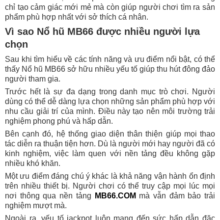
chỉ tạo cảm giác mới mẻ mà còn giúp người chơi tìm ra sản
phẩm phù hợp nhất với sở thích cá nhân.
Vì sao Nổ hũ MB66 được nhiều người lựa
chọn
Sau khi tìm hiểu về các tính năng và ưu điểm nổi bật, có thể
thấy Nổ hũ MB66 sở hữu nhiều yếu tố giúp thu hút đông đảo
người tham gia.
Trước hết là sự đa dạng trong danh mục trò chơi. Người
dùng có thể dễ dàng lựa chọn những sản phẩm phù hợp với
nhu cầu giải trí của mình. Điều này tạo nên môi trường trải
nghiệm phong phú và hấp dẫn.
Bên cạnh đó, hệ thống giao diện thân thiện giúp mọi thao
tác diễn ra thuận tiện hơn. Dù là người mới hay người đã có
kinh nghiệm, việc làm quen với nền tảng đều không gặp
nhiều khó khăn.
Một ưu điểm đáng chú ý khác là khả năng vận hành ổn định
trên nhiều thiết bị. Người chơi có thể truy cập mọi lúc mọi
nơi thông qua nền tảng
MB66.COM
mà vẫn đảm bảo trải
nghiệm mượt mà.
Ngoài ra, yếu tố jackpot luôn mang đến sức hấp dẫn đặc