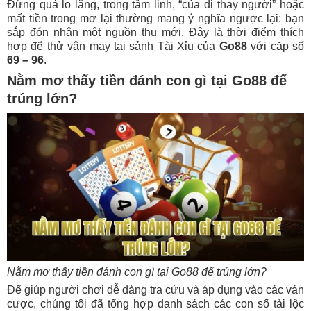
Đừng quá lo lắng, trong tâm linh, “của đi thay người” hoặc
mất tiền trong mơ lại thường mang ý nghĩa ngược lại: bạn
sắp đón nhận một nguồn thu mới. Đây là thời điểm thích
hợp để thử vận may tại sảnh Tài Xỉu của
Go88
với cặp số
69 – 96
.
Nằm mơ thấy tiền đánh con gì tại Go88 để
trúng lớn?
Nằm mơ thấy tiền đánh con gì tại Go88 để trúng lớn?
Để giúp người chơi dễ dàng tra cứu và áp dụng vào các ván
cược, chúng tôi đã tổng hợp danh sách các con số tài lộc