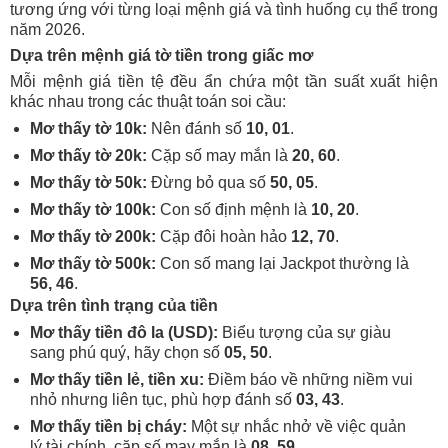
tương ứng với từng loại mệnh giá và tình huống cụ thể trong
năm 2026.
Dựa trên mệnh giá tờ tiền trong giấc mơ
Mỗi mệnh giá tiền tệ đều ẩn chứa một tần suất xuất hiện
khác nhau trong các thuật toán soi cầu:
Mơ thấy tờ 10k:
Nên đánh số
10, 01
.
Mơ thấy tờ 20k:
Cặp số may mắn là
20, 60
.
Mơ thấy tờ 50k:
Đừng bỏ qua số
50, 05
.
Mơ thấy tờ 100k:
Con số định mệnh là
10, 20
.
Mơ thấy tờ 200k:
Cặp đôi hoàn hảo
12, 70
.
Mơ thấy tờ 500k:
Con số mang lại Jackpot thường là
56, 46
.
Dựa trên tình trạng của tiền
Mơ thấy tiền đô la (USD):
Biểu tượng của sự giàu
sang phú quý, hãy chọn số
05, 50
.
Mơ thấy tiền lẻ, tiền xu:
Điềm báo về những niềm vui
nhỏ nhưng liên tục, phù hợp đánh số
03, 43
.
Mơ thấy tiền bị cháy:
Một sự nhắc nhở về việc quản
lý tài chính, cặp số may mắn là
08, 59
.