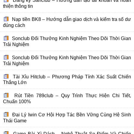
Đăng ký Sanclub – Hướng dẫn tạo tài khoản và hoàn
thiện thông tin
Nạp tiền BK8 – Hướng dẫn giao dịch và kiểm tra số dư
đúng cách
Sonclub Đổi Thưởng Kinh Nghiệm Theo Dõi Thời Gian
Trải Nghiệm
Sonclub Đổi Thưởng Kinh Nghiệm Theo Dõi Thời Gian
Trải Nghiệm
Tài Xỉu Hitclub – Phương Pháp Tính Xác Suất Chiến
Thắng Lớn
Rút Tiền 789club – Quy Trình Thực Hiện Chi Tiết,
Chuẩn 100%
Đại Lý Iwin Cơ Hội Hợp Tác Bền Vững Cùng Hệ Sinh
Thái Game
Game Bài Xì Dách – Nghệ Thuật So Điểm Và Chiến