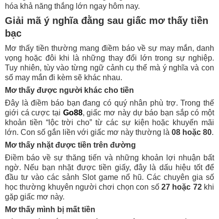
hóa khả năng thắng lớn ngay hôm nay.
Giải mã ý nghĩa đằng sau giấc mơ thấy tiền
bạc
Mơ thấy tiền thường mang điềm báo về sự may mắn, danh
vọng hoặc đôi khi là những thay đổi lớn trong sự nghiệp.
Tuy nhiên, tùy vào từng ngữ cảnh cụ thể mà ý nghĩa và con
số may mắn đi kèm sẽ khác nhau.
Mơ thấy được người khác cho tiền
Đây là điềm báo bạn đang có quý nhân phù trợ. Trong thế
giới cá cược tại
Go88
, giấc mơ này dự báo bạn sắp có một
khoản tiền “lộc trời cho” từ các sự kiện hoặc khuyến mãi
lớn. Con số gắn liền với giấc mơ này thường là
08 hoặc 80
.
Mơ thấy nhặt được tiền trên đường
Điềm báo về sự thăng tiến và những khoản lợi nhuận bất
ngờ. Nếu bạn nhặt được tiền giấy, đây là dấu hiệu tốt để
đầu tư vào các sảnh Slot game nổ hũ. Các chuyên gia số
học thường khuyên người chơi chọn con số
27 hoặc 72
khi
gặp giấc mơ này.
Mơ thấy mình bị mất tiền