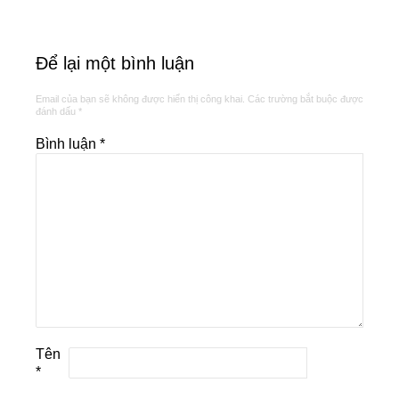
Để lại một bình luận
Email của bạn sẽ không được hiển thị công khai.
Các trường bắt buộc được
đánh dấu
*
Bình luận
*
Tên
*