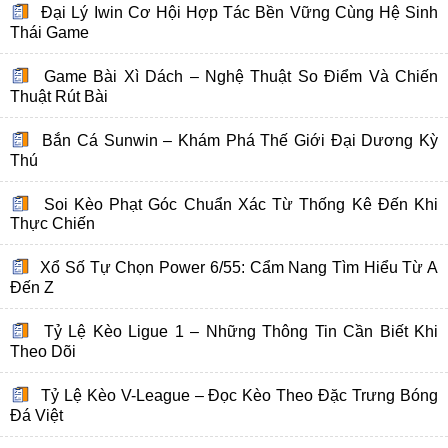
Đại Lý Iwin Cơ Hội Hợp Tác Bền Vững Cùng Hệ Sinh
Thái Game
Game Bài Xì Dách – Nghệ Thuật So Điểm Và Chiến
Thuật Rút Bài
Bắn Cá Sunwin – Khám Phá Thế Giới Đại Dương Kỳ
Thú
Soi Kèo Phạt Góc Chuẩn Xác Từ Thống Kê Đến Khi
Thực Chiến
Xổ Số Tự Chọn Power 6/55: Cẩm Nang Tìm Hiểu Từ A
Đến Z
Tỷ Lệ Kèo Ligue 1 – Những Thông Tin Cần Biết Khi
Theo Dõi
Tỷ Lệ Kèo V-League – Đọc Kèo Theo Đặc Trưng Bóng
Đá Việt