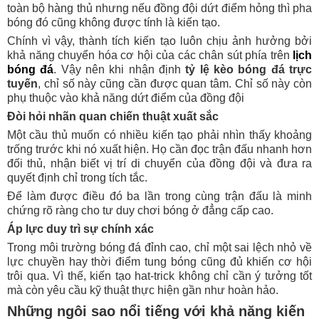
toàn bộ hàng thủ nhưng nếu đồng đội dứt điểm hỏng thì pha
bóng đó cũng không được tính là kiến tạo.
Chính vì vậy, thành tích kiến tạo luôn chịu ảnh hưởng bởi
khả năng chuyển hóa cơ hội của các chân sút phía trên
lịch
bóng đá
. Vậy nên khi nhận định
tỷ lệ kèo bóng đá trực
tuyến
, chỉ số này cũng cần được quan tâm.
Chỉ số này còn
phụ thuộc vào khả năng dứt điểm của đồng đội
Đòi hỏi nhãn quan chiến thuật xuất sắc
Một cầu thủ muốn có nhiều kiến tạo phải nhìn thấy khoảng
trống trước khi nó xuất hiện. Họ cần đọc trận đấu nhanh hơn
đối thủ, nhận biết vị trí di chuyển của đồng đội và đưa ra
quyết định chỉ trong tích tắc.
Để làm được điều đó ba lần trong cùng trận đấu là minh
chứng rõ ràng cho tư duy chơi bóng ở đẳng cấp cao.
Áp lực duy trì sự chính xác
Trong môi trường bóng đá đỉnh cao, chỉ một sai lệch nhỏ về
lực chuyền hay thời điểm tung bóng cũng đủ khiến cơ hội
trôi qua. Vì thế, kiến tạo hat-trick không chỉ cần ý tưởng tốt
mà còn yêu cầu kỹ thuật thực hiện gần như hoàn hảo.
Những ngôi sao nổi tiếng với khả năng kiến