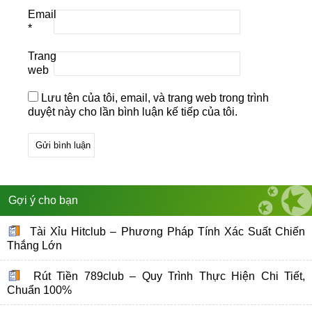
Email
*
Trang
web
Lưu tên của tôi, email, và trang web trong trình
duyệt này cho lần bình luận kế tiếp của tôi.
Gợi ý cho bạn
Tài Xỉu Hitclub – Phương Pháp Tính Xác Suất Chiến
Thắng Lớn
Rút Tiền 789club – Quy Trình Thực Hiện Chi Tiết,
Chuẩn 100%