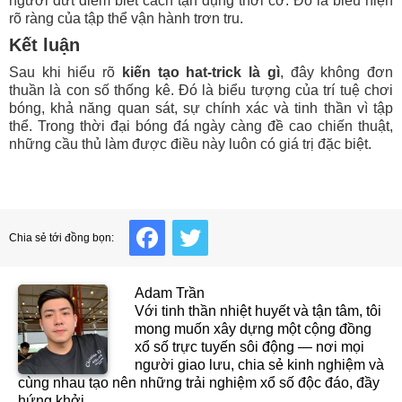
người dứt điểm biết cách tận dụng thời cơ. Đó là biểu hiện
rõ ràng của tập thể vận hành trơn tru.
Kết luận
Sau khi hiểu rõ
kiến tạo hat-trick là gì
, đây không đơn
thuần là con số thống kê. Đó là biểu tượng của trí tuệ chơi
bóng, khả năng quan sát, sự chính xác và tinh thần vì tập
thể. Trong thời đại bóng đá ngày càng đề cao chiến thuật,
những cầu thủ làm được điều này luôn có giá trị đặc biệt.
Facebook
Twitter
Chia sẻ tới đồng bọn:
Adam Trần
Với tinh thần nhiệt huyết và tận tâm, tôi
mong muốn xây dựng một cộng đồng
xổ số trực tuyến sôi động — nơi mọi
người giao lưu, chia sẻ kinh nghiệm và
cùng nhau tạo nên những trải nghiệm xổ số độc đáo, đầy
hứng khởi.