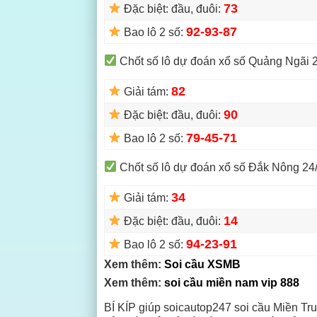
73
Đặc biệt: đầu, đuôi:
92-93-87
Bao lô 2 số:
Chốt số lô dự đoán xổ số Quảng Ngãi 
82
Giải tám:
90
Đặc biệt: đầu, đuôi:
79-45-71
Bao lô 2 số:
Chốt số lô dự đoán xổ số Đắk Nông 24
34
Giải tám:
14
Đặc biệt: đầu, đuôi:
94-23-91
Bao lô 2 số:
Xem thêm:
Soi cầu XSMB
Xem thêm:
soi cầu miền nam vip 88
8
BÍ KÍP giúp soicautop247 soi cầu Miền Tru