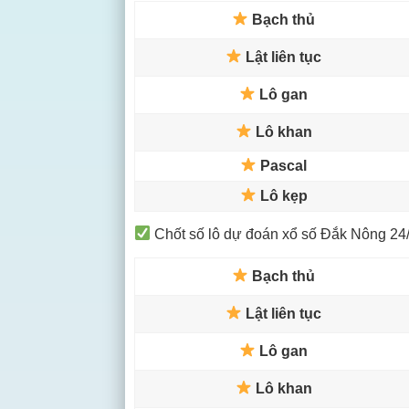
Bạch thủ
Lật liên tục
Lô gan
Lô khan
Pascal
Lô kẹp
Chốt số lô dự đoán xổ số Đắk Nông 24
Bạch thủ
Lật liên tục
Lô gan
Lô khan