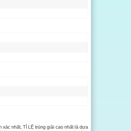
xác nhất, TỈ LỆ trúng giải cao nhất là dựa