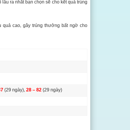
lâu ra nhất bạn chọn sẽ cho kết quả trúng
quả cao, gây trúng thưởng bất ngờ cho
87
(29 ngày),
28 – 82
(29 ngày)