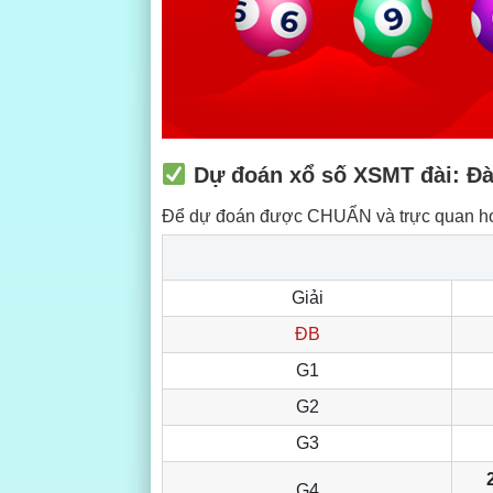
Dự đoán xổ số XSMT đài: Đà
Để dự đoán được CHUẨN và trực quan hơn
Giải
ĐB
G1
G2
G3
G4