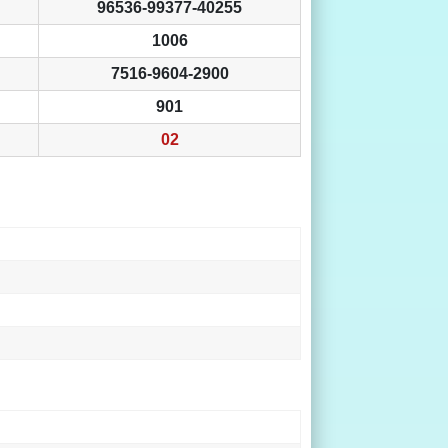
96536-99377-40255
1006
7516-9604-2900
901
02