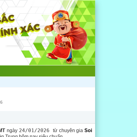
26
24/01/2026
 MT
ngày
từ chuyên gia
Soi
 Miền Trung hôm nay siêu chuẩn.