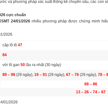
rước và phương pháp xác suất thống kê chuyên sâu, các con số 
2026 cực chuẩn
SMT 24/01/2026
nhiều phương pháp được chứng minh hiệu 
01/2026
cặp lô tô
47
84
với lô gan
50
lâu ra nhất (30 ngày)
89 – 98
(29 ngày),
19 – 91
(29 ngày),
67 – 76
(29 ngày),
78 – 
68 – 86
13 – 26 – 74 – 67
24/01/2026