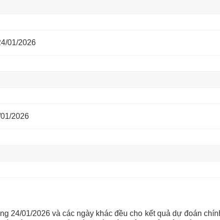
24/01/2026
/01/2026
ng 24/01/2026 và các ngày khác đều cho kết quả dự đoán chính 