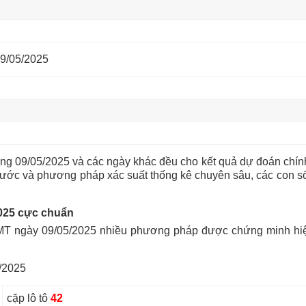
09/05/2025
ng 09/05/2025 và các ngày khác đều cho kết quả dự đoán chính 
rước và phương pháp xác suất thống kê chuyên sâu, các con số 
2025 cực chuẩn
MT ngày 09/05/2025 nhiều phương pháp được chứng minh hiệ
5/2025
cặp lô tô
42