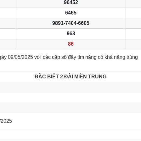
96452
6465
9891-7404-6605
963
86
ày 09/05/2025 với các cặp số đầy tìm năng có khả năng trúng
ĐẶC BIỆT 2 ĐÀI MIỀN TRUNG
5/2025