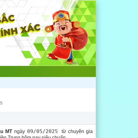
25
09/05/2025
ầu MT
ngày
từ chuyên gia
 Miền Trung hôm nay siêu chuẩn.