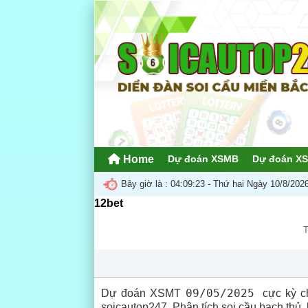
Home
Dự đoán XSMB
Dự đoán X
Bây giờ là :
04:09:24 - Thứ hai Ngày 10/8/202
12bet
T
09/05/2025
Dự đoán XSMT
cực kỳ c
soicautop247. Phân tích soi cầu bạch thủ, l