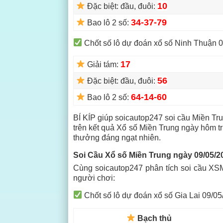
10
Đặc biệt: đầu, đuôi:
34-37-79
Bao lô 2 số:
Chốt số lô dự đoán xổ số Ninh Thuận 
17
Giải tám:
56
Đặc biệt: đầu, đuôi:
64-14-60
Bao lô 2 số:
BÍ KÍP giúp soicautop247 soi cầu Miền Tru
trên kết quả Xổ số Miền Trung ngày hôm t
thưởng đáng ngạt nhiên.
Soi Cầu Xổ số Miền Trung ngày 09/05/
Cùng soicautop247 phân tích soi cầu XS
người chơi:
Chốt số lô dự đoán xổ số Gia Lai 09/0
Bạch thủ