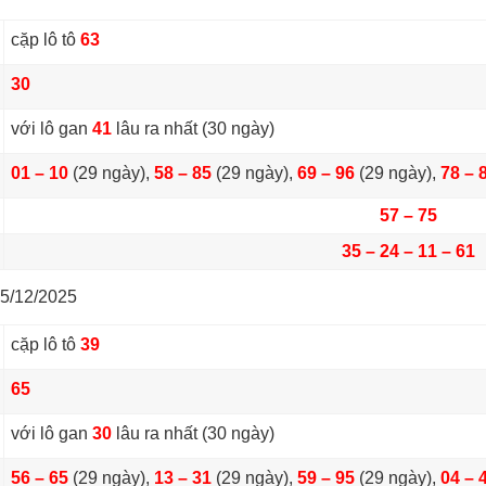
cặp lô tô
63
30
với lô gan
41
lâu ra nhất (30 ngày)
01 – 10
(29 ngày),
58 – 85
(29 ngày),
69 – 96
(29 ngày),
78 – 
57 – 75
35 – 24 – 11 – 61
05/12/2025
cặp lô tô
39
65
với lô gan
30
lâu ra nhất (30 ngày)
56 – 65
(29 ngày),
13 – 31
(29 ngày),
59 – 95
(29 ngày),
04 – 