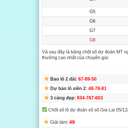
G5
G6
G7
G8
Và sau đây là bảng chốt số dự đoán MT ng
thưởng cao nhất của chuyên gia:
Bao lô 2 đài:
67-89-50
Dự báo lô xiên 2:
48-78-81
3 càng đẹp:
934-767-603
Chốt số lô dự đoán xổ số Gia Lai 05/1
49
Giải tám: