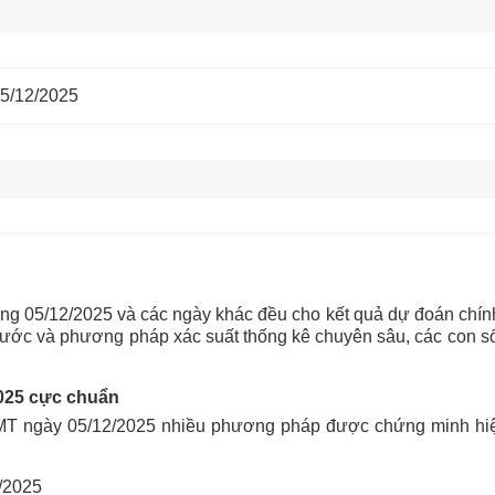
05/12/2025
ng 05/12/2025 và các ngày khác đều cho kết quả dự đoán chính 
rước và phương pháp xác suất thống kê chuyên sâu, các con số 
2025 cực chuẩn
MT ngày 05/12/2025 nhiều phương pháp được chứng minh hiệ
2/2025