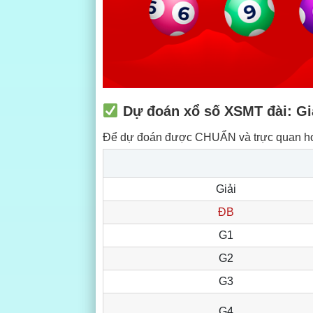
Dự đoán xổ số XSMT đài: Gia
Để dự đoán được CHUẨN và trực quan hơn
Giải
ĐB
G1
G2
G3
G4