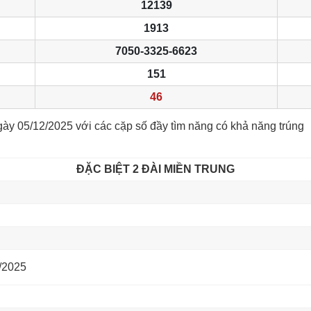
12139
1913
7050-3325-6623
151
46
ày 05/12/2025 với các cặp số đầy tìm năng có khả năng trúng
ĐẶC BIỆT 2 ĐÀI MIỀN TRUNG
2/2025