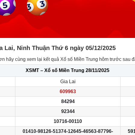
 Lai, Ninh Thuận Thứ 6 ngày 05/12/2025
 hãy cùng xem lại kết quả Xổ số Miền Trung hôm trước sau đ
XSMT – Xổ số Miền Trung 28/11/2025
Gia Lai
609963
84294
92344
10716-00110
01410-98126-51374-12645-46563-87796-
59