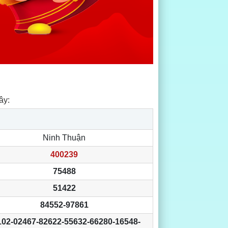
ây:
Ninh Thuận
400239
75488
51422
84552-97861
102-02467-82622-55632-66280-16548-