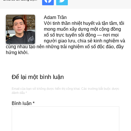
Adam Trần
Với tinh thần nhiệt huyết và tận tâm, tôi
mong muốn xây dựng một cộng đồng
xổ số trực tuyến sôi động — nơi mọi
người giao lưu, chia sẻ kinh nghiệm và
cùng nhau tạo nên những trải nghiệm xổ số độc đáo, đầy
hứng khởi.
Để lại một bình luận
Email của bạn sẽ không được hiển thị công khai.
Các trường bắt buộc được
đánh dấu
*
Bình luận
*