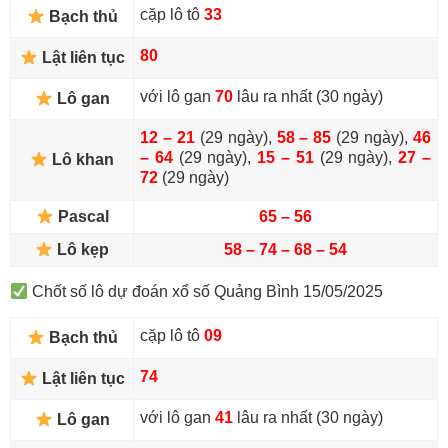
cặp lô tô
33
Bạch thủ
80
Lật liên tục
với lô gan
70
lâu ra nhất (30 ngày)
Lô gan
12 – 21
(29 ngày),
58 – 85
(29 ngày),
46
– 64
(29 ngày),
15 – 51
(29 ngày),
27 –
Lô khan
72
(29 ngày)
Pascal
65 – 56
Lô kẹp
58 – 74 – 68 – 54
Chốt số lô dự đoán xổ số Quảng Bình 15/05/2025
cặp lô tô
09
Bạch thủ
74
Lật liên tục
với lô gan
41
lâu ra nhất (30 ngày)
Lô gan