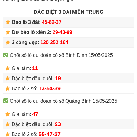
ĐẶC BIỆT 3 ĐÀI MIỀN TRUNG
Bao lô 3 đài:
45-82-37
Dự báo lô xiên 2:
29-43-69
3 càng đẹp:
130-352-164
Chốt số lô dự đoán xổ số Bình Định 15/05/2025
11
Giải tám:
19
Đặc biệt: đầu, đuôi:
13-54-39
Bao lô 2 số:
Chốt số lô dự đoán xổ số Quảng Bình 15/05/2025
47
Giải tám:
23
Đặc biệt: đầu, đuôi:
55-47-27
Bao lô 2 số: