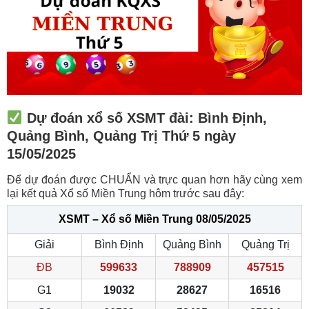
Dự đoán xổ số XSMT đài: Bình Định,
Quảng Bình, Quảng Trị Thứ 5 ngày
15/05/2025
Để dự đoán được CHUẨN và trực quan hơn hãy cùng xem
lại kết quả Xổ số Miền Trung hôm trước sau đây:
XSMT – Xổ số Miền Trung 08/05/2025
Giải
Bình Định
Quảng Bình
Quảng Trị
ĐB
599633
788909
457515
G1
19032
28627
16516