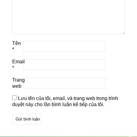
Tên
*
Email
*
Trang
web
Lưu tên của tôi, email, và trang web trong trình
duyệt này cho lần bình luận kế tiếp của tôi.