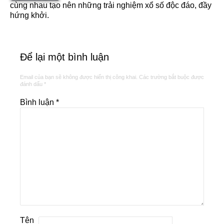
cùng nhau tạo nên những trải nghiệm xổ số độc đáo, đầy
hứng khởi.
Để lại một bình luận
Email của bạn sẽ không được hiển thị công khai.
Các trường bắt buộc được
đánh dấu
*
Bình luận
*
Tên