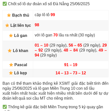
Chốt số lô dự đoán xổ số Đà Nẵng 25/06/2025
cặp lô tô
99
Bạch thủ
98
Lật liên tục
với lô gan
70
lâu ra nhất (30 ngày)
Lô gan
01 – 10
(29 ngày),
56 – 65
(29 ngày),
29
– 92
(29 ngày),
48 – 84
(29 ngày),
49 –
Lô khan
94
(29 ngày)
Pascal
91 – 19
Lô kẹp
14 – 13 – 73 – 12
Bạn có thể tham khảo thống kê XSMT giải đặc biệt tính đến
ngày 25/06/2025 và lô gan Miền Trung 10 con số lâu
xuất hiện nhất hoặc xuất hiện nhiều nhất bên dưới để tự dự
đoán kết quả soi cầu MT cho riêng mình.
Thống kê giải đặc biệt Miền Trung trong 5 kỳ quay gần