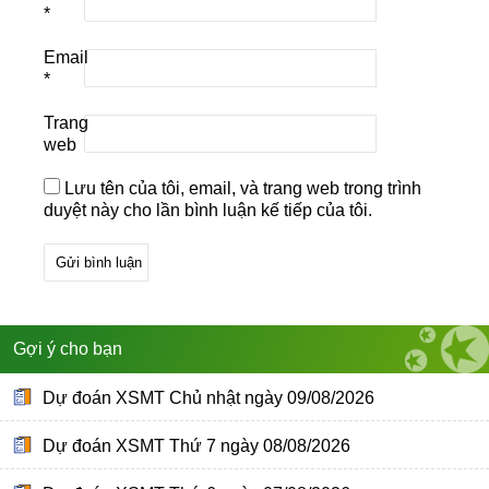
*
Email
*
Trang
web
Lưu tên của tôi, email, và trang web trong trình
duyệt này cho lần bình luận kế tiếp của tôi.
Gợi ý cho bạn
Dự đoán XSMT Chủ nhật ngày 09/08/2026
Dự đoán XSMT Thứ 7 ngày 08/08/2026