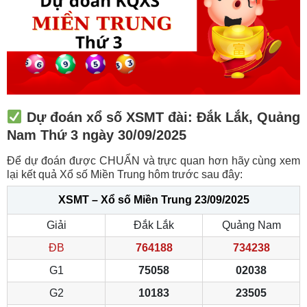
Dự đoán xổ số XSMT đài: Đắk Lắk, Quảng
Nam Thứ 3 ngày 30/09/2025
Để dự đoán được CHUẨN và trực quan hơn hãy cùng xem
lại kết quả Xổ số Miền Trung hôm trước sau đây:
XSMT – Xổ số Miền Trung 23/09/2025
Giải
Đắk Lắk
Quảng Nam
ĐB
764188
734238
G1
75058
02038
G2
10183
23505