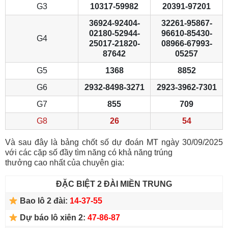
G3
10317-59982
20391-97201
36924-92404-
32261-95867-
02180-52944-
96610-85430-
G4
25017-21820-
08966-67993-
87642
05257
G5
1368
8852
G6
2932-8498-3271
2923-3962-7301
G7
855
709
G8
26
54
Và sau đây là bảng chốt số dự đoán MT ngày 30/09/2025
với các cặp số đầy tìm năng có khả năng trúng
thưởng cao nhất của chuyên gia:
ĐẶC BIỆT 2 ĐÀI MIỀN TRUNG
Bao lô 2 đài:
14-37-55
Dự báo lô xiên 2:
47-86-87