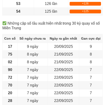
53
126 lần
+126
54
125 lần
+125
Những cặp số lâu xuất hiện nhất trong 30 kỳ quay xổ số
Miền Trung
Con số
Số ngày chưa ra
Ngày ra gần nhất
Gan cực đại
17
9 ngày
20/09/2025
9
75
8 ngày
21/09/2025
8
02
8 ngày
21/09/2025
8
90
7 ngày
22/09/2025
7
72
7 ngày
22/09/2025
7
70
7 ngày
22/09/2025
7
20
7 ngày
22/09/2025
7
28
7 ngày
22/09/2025
7