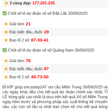
3 càng đẹp:
177-201-235
Chốt số lô dự đoán xổ số Đắk Lắk 30/09/2025
21
Giải tám:
29
Đặc biệt: đầu, đuôi:
87-30-41
Bao lô 2 số:
Chốt số lô dự đoán xổ số Quảng Nam 30/09/2025
76
Giải tám:
87
Đặc biệt: đầu, đuôi:
40-73-50
Bao lô 2 số:
BÍ KÍP giúp soicautop247 soi cầu Miền Trung 30/09/2025 và
các ngày khác đều cho kết quả dự đoán chính xác nhất, TỈ
LỆ trúng giải cao nhất là dựa trên kết quả Xổ số Miền Trung
ngày hôm trước và phương pháp xác suất thống kê chuyên
sâu, các con số lâu ra nhất bạn chọn sẽ cho kết quả trúng