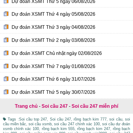
Dự đoán XSMT Thứ 5 ngày 06/08/2026
Dự đoán XSMT Thứ 4 ngày 05/08/2026
Dự đoán XSMT Thứ 3 ngày 04/08/2026
Dự đoán XSMT Thứ 2 ngày 03/08/2026
Dự đoán XSMT Chủ nhật ngày 02/08/2026
Dự đoán XSMT Thứ 7 ngày 01/08/2026
Dự đoán XSMT Thứ 6 ngày 31/07/2026
Dự đoán XSMT Thứ 5 ngày 30/07/2026
Trang chủ
-
Soi cầu 247
-
Soi cầu 247 miễn phí
Tags :Soi cầu top 247, Soi cầu 247, rồng bạch kim 777, soi cầu, soi
cầu miền bắc, soi cầu xsmb, soi cầu 247 chính xác 100, soi cầu dự đoán
xsmb chính xác 100, rồng bạch kim 555, rồng bạch kim 247, rồng bạch