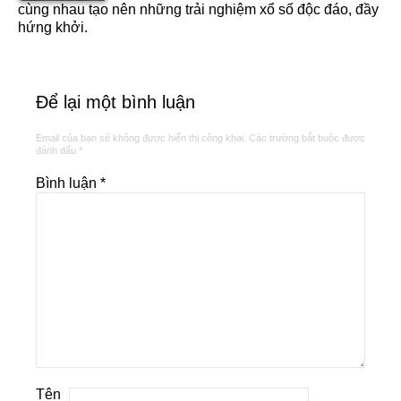
cùng nhau tạo nên những trải nghiệm xổ số độc đáo, đầy
hứng khởi.
Để lại một bình luận
Email của bạn sẽ không được hiển thị công khai.
Các trường bắt buộc được
đánh dấu
*
Bình luận
*
Tên