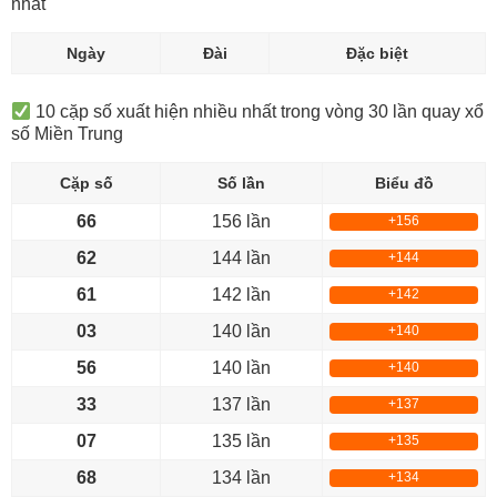
nhất
Ngày
Đài
Đặc biệt
10 cặp số xuất hiện nhiều nhất trong vòng 30 lần quay xổ
số Miền Trung
Cặp số
Số lần
Biểu đồ
66
156 lần
+156
62
144 lần
+144
61
142 lần
+142
03
140 lần
+140
56
140 lần
+140
33
137 lần
+137
07
135 lần
+135
68
134 lần
+134