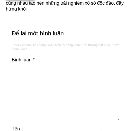
cùng nhau tạo nên những trải nghiệm xổ số độc đáo, đầy
hứng khởi.
Để lại một bình luận
Email của bạn sẽ không được hiển thị công khai.
Các trường bắt buộc được
đánh dấu
*
Bình luận
*
Tên