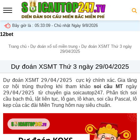
Bây giờ là :
05:33:10 - Chủ nhật Ngày 9/8/2026
12bet
Trang chủ
›
Dự đoán xổ số miền trung
›
Dự đoán XSMT Thứ 3 ngày
29/04/2025
Dự đoán XSMT Thứ 3 ngày 29/04/2025
29/04/2025
Dự đoán XSMT
cực kỳ chính xác. Gia tăng
cơ hội trúng thưởng khi tham khảo
soi cầu MT
ngày
29/04/2025
từ chuyên gia soicautop247. Phân tích soi
cầu bạch thủ, lật liên tục, lô gan, lô khan, soi cầu Pascal, lô
kẹp của các đài Miền Trung hôm nay siêu chuẩn.