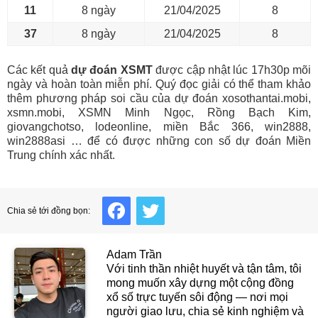
11
8 ngày
21/04/2025
8
37
8 ngày
21/04/2025
8
Các kết quả
dự đoán XSMT
được cập nhật lúc 17h30p mõi
ngày và hoàn toàn miễn phí. Quý đọc giải có thể tham khảo
thêm phương pháp soi cầu của dự đoán xosothantai.mobi,
xsmn.mobi, XSMN Minh Ngọc, Rồng Bạch Kim,
giovangchotso, lodeonline, miền Bắc 366, win2888,
win2888asi … để có được những con số dự đoán Miền
Trung chính xác nhất.
Facebook
Twitter
Chia sẻ tới đồng bọn:
Adam Trần
Với tinh thần nhiệt huyết và tận tâm, tôi
mong muốn xây dựng một cộng đồng
xổ số trực tuyến sôi động — nơi mọi
người giao lưu, chia sẻ kinh nghiệm và