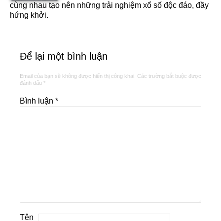
cùng nhau tạo nên những trải nghiệm xổ số độc đáo, đầy
hứng khởi.
Để lại một bình luận
Email của bạn sẽ không được hiển thị công khai.
Các trường bắt buộc được
đánh dấu
*
Bình luận
*
Tên