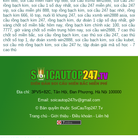
kim 888, soi cầu miền nam vip 888, soi cầu xsmb win2888, soi cầu 247
rồng bạch kim, soi cầu 1 số duy nhất, soi cầu 247 miễn phí, soi cầu 247
vip, soi cầu miễn phí 888, top rồng bạch kim, soi cầu 247 bạc nhớ, rồng
bạch kim 666, lô top, nuôi lô khung 247, soi cầu xsmb win2888 asia, soi
cầu rồng bạch kim 247, rồng bạch kim, dự đoán 1 cặp số duy nhất, giờ
vàng chốt số miền bắc hôm nay, rồng bạch kim chính xác 100, soi cầu
7777, giờ vàng chốt số miền trung hôm nay, soi cầu win2888, 7 cao thủ
chốt số miền bắc, soi cầu rồng bạch kim, cao thủ soi cầu 247, cao thủ
chốt số top 1, dự đoán xsmb win2888, soi cầu bạch kim, soi cầu kubet,
soi cầu mb rồng bạch kim, soi cầu 247 tv, tập đoàn giải mã số học - 7
cao thủ
Địa chỉ:
3PV5+82C, Tân Hội, Đan Phượng, Hà Nội 100000
Email:
soicautop247tv@gmail.com
© Bản quyền thuộc SoiCauTop247.Tv
Trang chủ
-
Giới thiệu
-
Điều khoản
-
Liên hệ