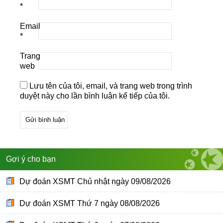
*
Email
*
Trang
web
Lưu tên của tôi, email, và trang web trong trình
duyệt này cho lần bình luận kế tiếp của tôi.
Gợi ý cho bạn
Dự đoán XSMT Chủ nhật ngày 09/08/2026
Dự đoán XSMT Thứ 7 ngày 08/08/2026