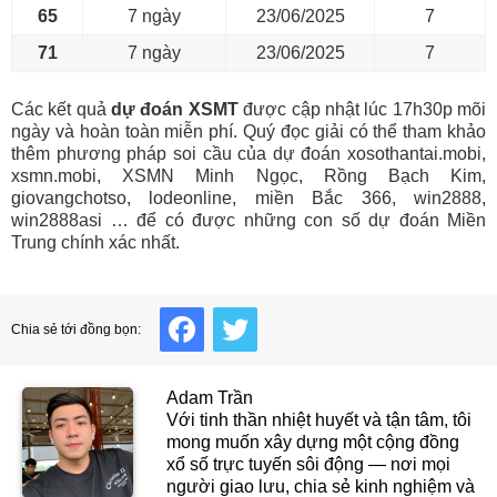
65
7 ngày
23/06/2025
7
71
7 ngày
23/06/2025
7
Các kết quả
dự đoán XSMT
được cập nhật lúc 17h30p mõi
ngày và hoàn toàn miễn phí. Quý đọc giải có thể tham khảo
thêm phương pháp soi cầu của dự đoán xosothantai.mobi,
xsmn.mobi, XSMN Minh Ngọc, Rồng Bạch Kim,
giovangchotso, lodeonline, miền Bắc 366, win2888,
win2888asi … để có được những con số dự đoán Miền
Trung chính xác nhất.
Facebook
Twitter
Chia sẻ tới đồng bọn:
Adam Trần
Với tinh thần nhiệt huyết và tận tâm, tôi
mong muốn xây dựng một cộng đồng
xổ số trực tuyến sôi động — nơi mọi
người giao lưu, chia sẻ kinh nghiệm và