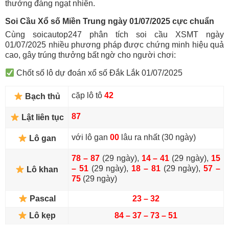
thưởng đáng ngạt nhiên.
Soi Cầu Xổ số Miền Trung ngày 01/07/2025 cực chuẩn
Cùng soicautop247 phân tích soi cầu XSMT ngày
01/07/2025 nhiều phương pháp được chứng minh hiệu quả
cao, gây trúng thưởng bất ngờ cho người chơi:
Chốt số lô dự đoán xổ số Đắk Lắk 01/07/2025
cặp lô tô
42
Bạch thủ
87
Lật liên tục
với lô gan
00
lâu ra nhất (30 ngày)
Lô gan
78 – 87
(29 ngày),
14 – 41
(29 ngày),
15
– 51
(29 ngày),
18 – 81
(29 ngày),
57 –
Lô khan
75
(29 ngày)
Pascal
23 – 32
Lô kẹp
84 – 37 – 73 – 51