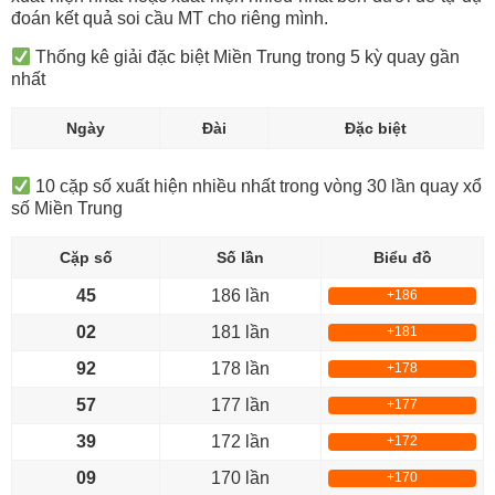
đoán kết quả soi cầu MT cho riêng mình.
Thống kê giải đặc biệt Miền Trung trong 5 kỳ quay gần
nhất
Ngày
Đài
Đặc biệt
10 cặp số xuất hiện nhiều nhất trong vòng 30 lần quay xổ
số Miền Trung
Cặp số
Số lần
Biểu đồ
45
186 lần
+186
02
181 lần
+181
92
178 lần
+178
57
177 lần
+177
39
172 lần
+172
09
170 lần
+170