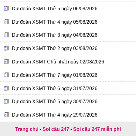
Dự đoán XSMT Thứ 5 ngày 06/08/2026
Dự đoán XSMT Thứ 4 ngày 05/08/2026
Dự đoán XSMT Thứ 3 ngày 04/08/2026
Dự đoán XSMT Thứ 2 ngày 03/08/2026
Dự đoán XSMT Chủ nhật ngày 02/08/2026
Dự đoán XSMT Thứ 7 ngày 01/08/2026
Dự đoán XSMT Thứ 6 ngày 31/07/2026
Dự đoán XSMT Thứ 5 ngày 30/07/2026
Dự đoán XSMT Thứ 4 ngày 29/07/2026
Trang chủ
-
Soi cầu 247
-
Soi cầu 247 miễn phí