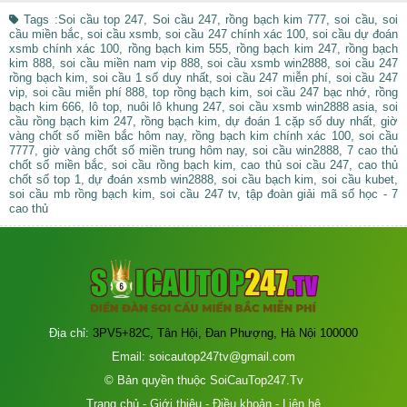
Tags :Soi cầu top 247, Soi cầu 247, rồng bạch kim 777, soi cầu, soi
cầu miền bắc, soi cầu xsmb, soi cầu 247 chính xác 100, soi cầu dự đoán
xsmb chính xác 100, rồng bạch kim 555, rồng bạch kim 247, rồng bạch
kim 888, soi cầu miền nam vip 888, soi cầu xsmb win2888, soi cầu 247
rồng bạch kim, soi cầu 1 số duy nhất, soi cầu 247 miễn phí, soi cầu 247
vip, soi cầu miễn phí 888, top rồng bạch kim, soi cầu 247 bạc nhớ, rồng
bạch kim 666, lô top, nuôi lô khung 247, soi cầu xsmb win2888 asia, soi
cầu rồng bạch kim 247, rồng bạch kim, dự đoán 1 cặp số duy nhất, giờ
vàng chốt số miền bắc hôm nay, rồng bạch kim chính xác 100, soi cầu
7777, giờ vàng chốt số miền trung hôm nay, soi cầu win2888, 7 cao thủ
chốt số miền bắc, soi cầu rồng bạch kim, cao thủ soi cầu 247, cao thủ
chốt số top 1, dự đoán xsmb win2888, soi cầu bạch kim, soi cầu kubet,
soi cầu mb rồng bạch kim, soi cầu 247 tv, tập đoàn giải mã số học - 7
cao thủ
Địa chỉ:
3PV5+82C, Tân Hội, Đan Phượng, Hà Nội 100000
Email:
soicautop247tv@gmail.com
© Bản quyền thuộc SoiCauTop247.Tv
Trang chủ
-
Giới thiệu
-
Điều khoản
-
Liên hệ