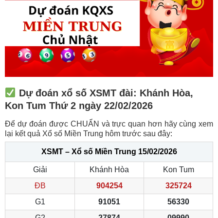
Dự đoán xổ số XSMT đài: Khánh Hòa,
Kon Tum Thứ 2 ngày 22/02/2026
Để dự đoán được CHUẨN và trực quan hơn hãy cùng xem
lại kết quả Xổ số Miền Trung hôm trước sau đây:
XSMT – Xổ số Miền Trung 15/02/2026
Giải
Khánh Hòa
Kon Tum
ĐB
904254
325724
G1
91051
56330
G2
27874
09990