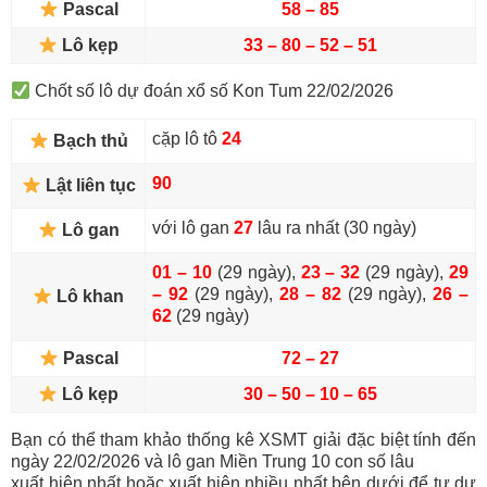
Pascal
58 – 85
Lô kẹp
33 – 80 – 52 – 51
Chốt số lô dự đoán xổ số Kon Tum 22/02/2026
cặp lô tô
24
Bạch thủ
90
Lật liên tục
với lô gan
27
lâu ra nhất (30 ngày)
Lô gan
01 – 10
(29 ngày),
23 – 32
(29 ngày),
29
– 92
(29 ngày),
28 – 82
(29 ngày),
26 –
Lô khan
62
(29 ngày)
Pascal
72 – 27
Lô kẹp
30 – 50 – 10 – 65
Bạn có thể tham khảo thống kê XSMT giải đặc biệt tính đến
ngày 22/02/2026 và lô gan Miền Trung 10 con số lâu
xuất hiện nhất hoặc xuất hiện nhiều nhất bên dưới để tự dự