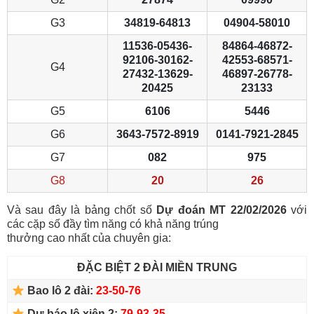
G3
34819-64813
04904-58010
11536-05436-
84864-46872-
92106-30162-
42553-68571-
G4
27432-13629-
46897-26778-
20425
23133
G5
6106
5446
G6
3643-7572-8919
0141-7921-2845
G7
082
975
G8
20
26
Và sau đây là bảng chốt số
Dự đoán MT 22/02/2026
với
các cặp số đầy tìm năng có khả năng trúng
thưởng cao nhất của chuyên gia:
ĐẶC BIỆT 2 ĐÀI MIỀN TRUNG
Bao lô 2 đài:
23-50-76
Dự báo lô xiên 2:
79-93-35