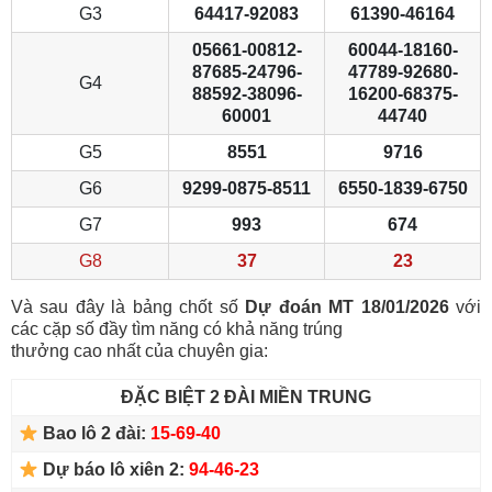
G3
64417-92083
61390-46164
05661-00812-
60044-18160-
87685-24796-
47789-92680-
G4
88592-38096-
16200-68375-
60001
44740
G5
8551
9716
G6
9299-0875-8511
6550-1839-6750
G7
993
674
G8
37
23
Và sau đây là bảng chốt số
Dự đoán MT 18/01/2026
với
các cặp số đầy tìm năng có khả năng trúng
thưởng cao nhất của chuyên gia:
ĐẶC BIỆT 2 ĐÀI MIỀN TRUNG
Bao lô 2 đài:
15-69-40
Dự báo lô xiên 2:
94-46-23