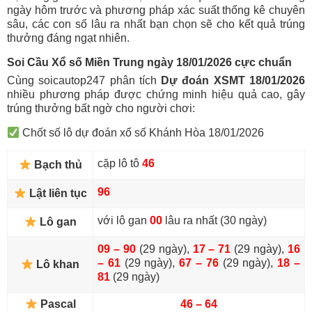
ngày hôm trước và phương pháp xác suất thống kê chuyên
sâu, các con số lâu ra nhất bạn chọn sẽ cho kết quả trúng
thưởng đáng ngạt nhiên.
Soi Cầu Xổ số Miền Trung ngày 18/01/2026 cực chuẩn
Cùng soicautop247 phân tích
Dự đoán XSMT 18/01/2026
nhiều phương pháp được chứng minh hiệu quả cao, gây
trúng thưởng bất ngờ cho người chơi:
Chốt số lô dự đoán xổ số Khánh Hòa 18/01/2026
cặp lô tô
46
Bạch thủ
96
Lật liên tục
với lô gan
00
lâu ra nhất (30 ngày)
Lô gan
09 – 90
(29 ngày),
17 – 71
(29 ngày),
16
– 61
(29 ngày),
67 – 76
(29 ngày),
18 –
Lô khan
81
(29 ngày)
Pascal
46 – 64