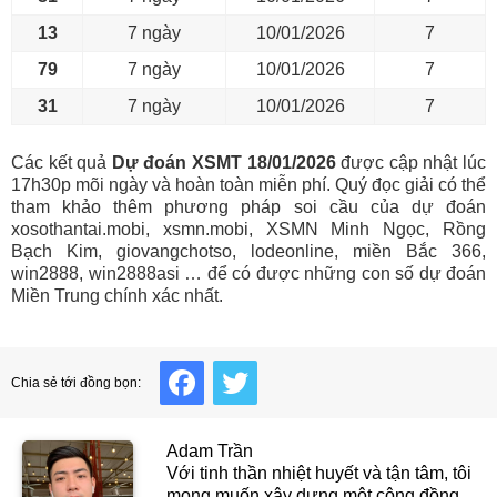
13
7 ngày
10/01/2026
7
79
7 ngày
10/01/2026
7
31
7 ngày
10/01/2026
7
Các kết quả
Dự đoán XSMT 18/01/2026
được cập nhật lúc
17h30p mõi ngày và hoàn toàn miễn phí. Quý đọc giải có thể
tham khảo thêm phương pháp soi cầu của dự đoán
xosothantai.mobi, xsmn.mobi, XSMN Minh Ngọc, Rồng
Bạch Kim, giovangchotso, lodeonline, miền Bắc 366,
win2888, win2888asi … để có được những con số dự đoán
Miền Trung chính xác nhất.
Facebook
Twitter
Chia sẻ tới đồng bọn:
Adam Trần
Với tinh thần nhiệt huyết và tận tâm, tôi
mong muốn xây dựng một cộng đồng