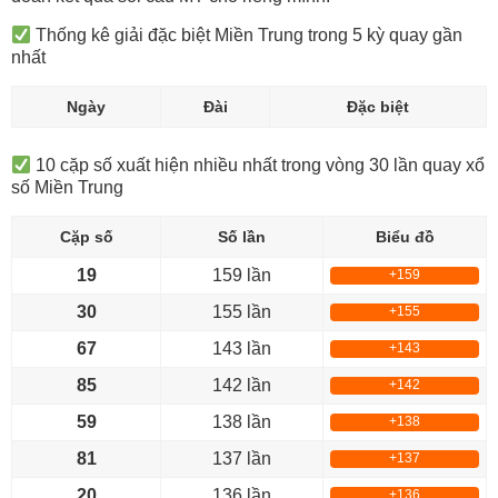
Thống kê giải đặc biệt Miền Trung trong 5 kỳ quay gần
nhất
Ngày
Đài
Đặc biệt
10 cặp số xuất hiện nhiều nhất trong vòng 30 lần quay xổ
số Miền Trung
Cặp số
Số lần
Biểu đồ
19
159 lần
+159
30
155 lần
+155
67
143 lần
+143
85
142 lần
+142
59
138 lần
+138
81
137 lần
+137
20
136 lần
+136