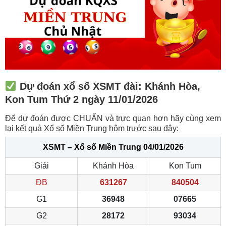
Dự đoán xổ số XSMT đài: Khánh Hòa,
Kon Tum Thứ 2 ngày 11/01/2026
Để dự đoán được CHUẨN và trực quan hơn hãy cùng xem
lại kết quả Xổ số Miền Trung hôm trước sau đây:
XSMT – Xổ số Miền Trung 04/01/2026
Giải
Khánh Hòa
Kon Tum
ĐB
631267
840504
G1
36948
07665
G2
28172
93034