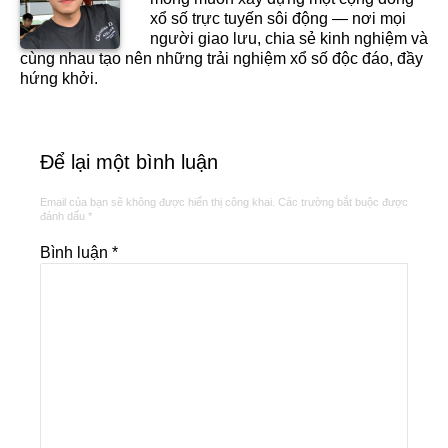
xổ số trực tuyến sôi động — nơi mọi
người giao lưu, chia sẻ kinh nghiệm và
cùng nhau tạo nên những trải nghiệm xổ số độc đáo, đầy
hứng khởi.
Để lại một bình luận
Email của bạn sẽ không được hiển thị công khai.
Các trường bắt buộc được
đánh dấu
*
Bình luận
*