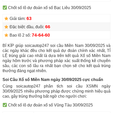
Chốt số lô dự đoán xổ số Bạc Liêu 30/09/2025
63
Giải tám:
66
Đặc biệt: đầu, đuôi:
74-64-60
Bao lô 2 số:
BÍ KÍP giúp soicautop247 soi cầu Miền Nam 30/09/2025 và
các ngày khác đều cho kết quả dự đoán chính xác nhất, TỈ
LỆ trúng giải cao nhất là dựa trên kết quả Xổ số Miền Nam
ngày hôm trước và phương pháp xác suất thống kê chuyên
sâu, các con số lâu ra nhất bạn chọn sẽ cho kết quả trúng
thưởng đáng ngạt nhiên.
Soi Cầu Xổ số Miền Nam ngày 30/09/2025 cực chuẩn
Cùng soicautop247 phân tích soi cầu XSMN ngày
30/09/2025 nhiều phương pháp được chứng minh hiệu quả
cao, gây trúng thưởng bất ngờ cho người chơi:
Chốt số lô dự đoán xổ số Vũng Tàu 30/09/2025