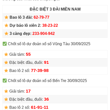
ĐẶC BIỆT 3 ĐÀI MIỀN NAM
Bao lô 3 đài:
62-79-77
Dự báo lô xiên 2:
38-23-22
3 càng đẹp:
233-904-942
Chốt số lô dự đoán xổ số Vũng Tàu 30/09/2025
55
Giải tám:
91
Đặc biệt: đầu, đuôi:
77-39-98
Bao lô 2 số:
Chốt số lô dự đoán xổ số Bến Tre 30/09/2025
17
Giải tám:
36
Đặc biệt: đầu, đuôi:
61-91-11
Bao lô 2 số: