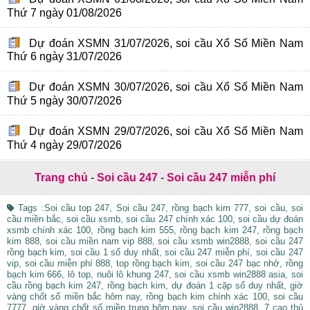
Thứ 7 ngày 01/08/2026
Dự đoán XSMN 31/07/2026, soi cầu Xổ Số Miền Nam
Thứ 6 ngày 31/07/2026
Dự đoán XSMN 30/07/2026, soi cầu Xổ Số Miền Nam
Thứ 5 ngày 30/07/2026
Dự đoán XSMN 29/07/2026, soi cầu Xổ Số Miền Nam
Thứ 4 ngày 29/07/2026
Trang chủ
-
Soi cầu 247
-
Soi cầu 247 miễn phí
Tags :Soi cầu top 247, Soi cầu 247, rồng bạch kim 777, soi cầu, soi
cầu miền bắc, soi cầu xsmb, soi cầu 247 chính xác 100, soi cầu dự đoán
xsmb chính xác 100, rồng bạch kim 555, rồng bạch kim 247, rồng bạch
kim 888, soi cầu miền nam vip 888, soi cầu xsmb win2888, soi cầu 247
rồng bạch kim, soi cầu 1 số duy nhất, soi cầu 247 miễn phí, soi cầu 247
vip, soi cầu miễn phí 888, top rồng bạch kim, soi cầu 247 bạc nhớ, rồng
bạch kim 666, lô top, nuôi lô khung 247, soi cầu xsmb win2888 asia, soi
cầu rồng bạch kim 247, rồng bạch kim, dự đoán 1 cặp số duy nhất, giờ
vàng chốt số miền bắc hôm nay, rồng bạch kim chính xác 100, soi cầu
7777, giờ vàng chốt số miền trung hôm nay, soi cầu win2888, 7 cao thủ