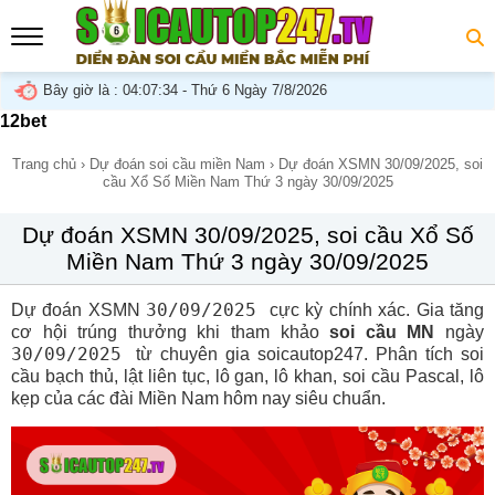
Bây giờ là :
04:07:34 - Thứ 6 Ngày 7/8/2026
12bet
Trang chủ
›
Dự đoán soi cầu miền Nam
›
Dự đoán XSMN 30/09/2025, soi
cầu Xổ Số Miền Nam Thứ 3 ngày 30/09/2025
Dự đoán XSMN 30/09/2025, soi cầu Xổ Số
Miền Nam Thứ 3 ngày 30/09/2025
30/09/2025
Dự đoán XSMN
cực kỳ chính xác. Gia tăng
cơ hội trúng thưởng khi tham khảo
soi cầu MN
ngày
30/09/2025
từ chuyên gia soicautop247. Phân tích soi
cầu bạch thủ, lật liên tục, lô gan, lô khan, soi cầu Pascal, lô
kẹp của các đài Miền Nam hôm nay siêu chuẩn.