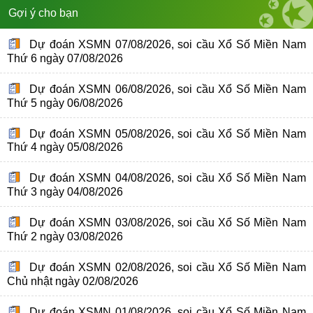
Gợi ý cho bạn
Dự đoán XSMN 07/08/2026, soi cầu Xổ Số Miền Nam
Thứ 6 ngày 07/08/2026
Dự đoán XSMN 06/08/2026, soi cầu Xổ Số Miền Nam
Thứ 5 ngày 06/08/2026
Dự đoán XSMN 05/08/2026, soi cầu Xổ Số Miền Nam
Thứ 4 ngày 05/08/2026
Dự đoán XSMN 04/08/2026, soi cầu Xổ Số Miền Nam
Thứ 3 ngày 04/08/2026
Dự đoán XSMN 03/08/2026, soi cầu Xổ Số Miền Nam
Thứ 2 ngày 03/08/2026
Dự đoán XSMN 02/08/2026, soi cầu Xổ Số Miền Nam
Chủ nhật ngày 02/08/2026
Dự đoán XSMN 01/08/2026, soi cầu Xổ Số Miền Nam