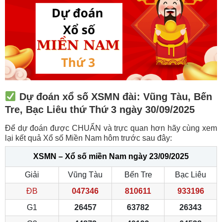
Dự đoán xổ số XSMN đài: Vũng Tàu, Bến
Tre, Bạc Liêu thứ Thứ 3 ngày 30/09/2025
Để dự đoán được CHUẨN và trực quan hơn hãy cùng xem
lại kết quả Xổ số Miền Nam hôm trước sau đây:
XSMN – Xổ số miền Nam ngày 23/09/2025
Giải
Vũng Tàu
Bến Tre
Bạc Liêu
ĐB
047346
810611
933196
G1
26457
63782
26343