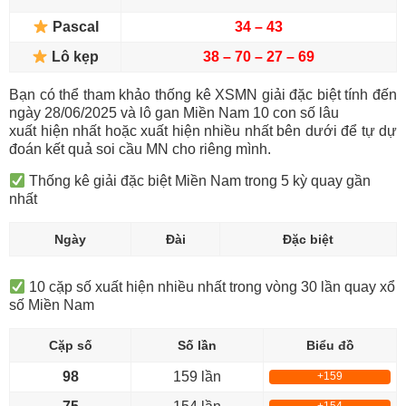
Pascal
34 – 43
Lô kẹp
38 – 70 – 27 – 69
Bạn có thể tham khảo thống kê XSMN giải đặc biệt tính đến
ngày 28/06/2025 và lô gan Miền Nam 10 con số lâu
xuất hiện nhất hoặc xuất hiện nhiều nhất bên dưới để tự dự
đoán kết quả soi cầu MN cho riêng mình.
Thống kê giải đặc biệt Miền Nam trong 5 kỳ quay gần
nhất
Ngày
Đài
Đặc biệt
10 cặp số xuất hiện nhiều nhất trong vòng 30 lần quay xổ
số Miền Nam
Cặp số
Số lần
Biểu đồ
98
159 lần
+159