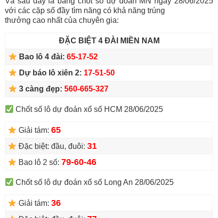
Và sau đây là bảng chốt số dự đoán MN ngày 28/06/2025
với các cặp số đầy tìm năng có khả năng trúng
thưởng cao nhất của chuyên gia:
ĐẶC BIỆT 4 ĐÀI MIỀN NAM
Bao lô 4 đài:
65-17-52
Dự báo lô xiên 2:
17-51-50
3 càng đẹp:
560-665-327
Chốt số lô dự đoán xổ số HCM 28/06/2025
65
Giải tám:
31
Đặc biệt: đầu, đuôi:
79-60-46
Bao lô 2 số:
Chốt số lô dự đoán xổ số Long An 28/06/2025
36
Giải tám: