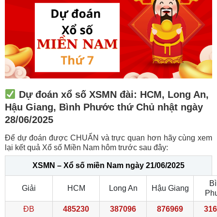
Dự đoán xổ số XSMN đài: HCM, Long An,
Hậu Giang, Bình Phước thứ Chủ nhật ngày
28/06/2025
Để dự đoán được CHUẨN và trực quan hơn hãy cùng xem
lại kết quả Xổ số Miền Nam hôm trước sau đây:
XSMN – Xổ số miền Nam ngày 21/06/2025
Bì
Giải
HCM
Long An
Hậu Giang
Ph
ĐB
485230
387096
876969
316