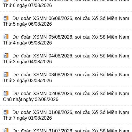
Thứ 6 ngày 07/08/2026
Dự đoán XSMN 06/08/2026, soi cầu Xổ Số Miền Nam
Thứ 5 ngày 06/08/2026
Dự đoán XSMN 05/08/2026, soi cầu Xổ Số Miền Nam
Thứ 4 ngày 05/08/2026
Dự đoán XSMN 04/08/2026, soi cầu Xổ Số Miền Nam
Thứ 3 ngày 04/08/2026
Dự đoán XSMN 03/08/2026, soi cầu Xổ Số Miền Nam
Thứ 2 ngày 03/08/2026
Dự đoán XSMN 02/08/2026, soi cầu Xổ Số Miền Nam
Chủ nhật ngày 02/08/2026
Dự đoán XSMN 01/08/2026, soi cầu Xổ Số Miền Nam
Thứ 7 ngày 01/08/2026
Dự đoán XSMN 31/07/2026, soi cầu Xổ Số Miền Nam