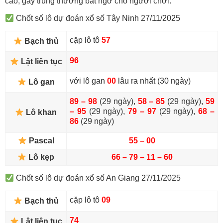
cao, gây trúng thưởng bất ngờ cho người chơi:
Chốt số lô dự đoán xổ số Tây Ninh 27/11/2025
cặp lô tô
57
Bạch thủ
96
Lật liên tục
với lô gan
00
lâu ra nhất (30 ngày)
Lô gan
89 – 98
(29 ngày),
58 – 85
(29 ngày),
59
– 95
(29 ngày),
79 – 97
(29 ngày),
68 –
Lô khan
86
(29 ngày)
Pascal
55 – 00
Lô kẹp
66 – 79 – 11 – 60
Chốt số lô dự đoán xổ số An Giang 27/11/2025
cặp lô tô
09
Bạch thủ
74
Lật liên tục