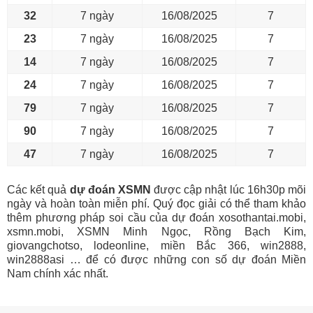
32
7 ngày
16/08/2025
7
23
7 ngày
16/08/2025
7
14
7 ngày
16/08/2025
7
24
7 ngày
16/08/2025
7
79
7 ngày
16/08/2025
7
90
7 ngày
16/08/2025
7
47
7 ngày
16/08/2025
7
Các kết quả
dự đoán XSMN
được cập nhật lúc 16h30p mõi
ngày và hoàn toàn miễn phí. Quý đọc giải có thể tham khảo
thêm phương pháp soi cầu của dự đoán xosothantai.mobi,
xsmn.mobi, XSMN Minh Ngọc, Rồng Bạch Kim,
giovangchotso, lodeonline, miền Bắc 366, win2888,
win2888asi … để có được những con số dự đoán Miền
Nam chính xác nhất.