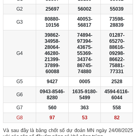
G2
25697
56002
55039
80880-
40053-
73598-
G3
10156
56817
28839
39862-
74894-
01287-
34958-
97394-
65270-
28064-
43675-
88616-
G4
46280-
55369-
09298-
21399-
34374-
86622-
37899-
86745-
75881-
60088
74880
77331
G5
9427
0005
2528
0943-8546-
1635-9180-
4594-6116-
G6
8280
5499
6044
G7
560
363
558
G8
97
53
82
Và sau đây là bảng chốt số dự đoán MN ngày 24/08/2025