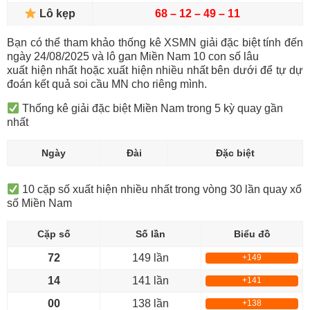
Lô kẹp
68 – 12 – 49 – 11
Bạn có thể tham khảo thống kê XSMN giải đặc biệt tính đến
ngày 24/08/2025 và lô gan Miền Nam 10 con số lâu
xuất hiện nhất hoặc xuất hiện nhiều nhất bên dưới để tự dự
đoán kết quả soi cầu MN cho riêng mình.
Thống kê giải đặc biệt Miền Nam trong 5 kỳ quay gần
nhất
Ngày
Đài
Đặc biệt
10 cặp số xuất hiện nhiều nhất trong vòng 30 lần quay xổ
số Miền Nam
Cặp số
Số lần
Biểu đồ
72
149 lần
+149
14
141 lần
+141
00
138 lần
+138