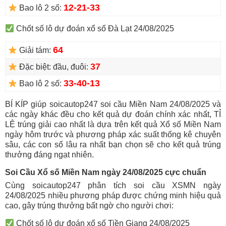
12-21-33
Bao lô 2 số:
Chốt số lô dự đoán xổ số Đà Lạt 24/08/2025
64
Giải tám:
37
Đặc biệt: đầu, đuôi:
33-40-13
Bao lô 2 số:
BÍ KÍP giúp soicautop247 soi cầu Miền Nam 24/08/2025 và
các ngày khác đều cho kết quả dự đoán chính xác nhất, TỈ
LỆ trúng giải cao nhất là dựa trên kết quả Xổ số Miền Nam
ngày hôm trước và phương pháp xác suất thống kê chuyên
sâu, các con số lâu ra nhất bạn chọn sẽ cho kết quả trúng
thưởng đáng ngạt nhiên.
Soi Cầu Xổ số Miền Nam ngày 24/08/2025 cực chuẩn
Cùng soicautop247 phân tích soi cầu XSMN ngày
24/08/2025 nhiều phương pháp được chứng minh hiệu quả
cao, gây trúng thưởng bất ngờ cho người chơi:
Chốt số lô dự đoán xổ số Tiền Giang 24/08/2025