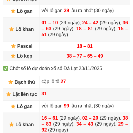
với lô gan
39
lâu ra nhất (30 ngày)
Lô gan
01 – 10
(29 ngày),
24 – 42
(29 ngày),
36
– 63
(29 ngày),
18 – 81
(29 ngày),
15 –
Lô khan
51
(29 ngày)
Pascal
18 – 81
Lô kẹp
38 – 77 – 65 – 49
Chốt số lô dự đoán xổ số Đà Lạt 23/11/2025
cặp lô tô
27
Bạch thủ
31
Lật liên tục
với lô gan
99
lâu ra nhất (30 ngày)
Lô gan
16 – 61
(29 ngày),
02 – 20
(29 ngày),
38
– 83
(29 ngày),
34 – 43
(29 ngày),
29 –
Lô khan
92
(29 ngày)