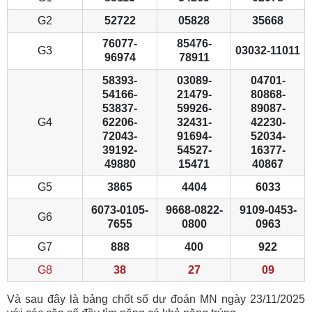
G2
52722
05828
35668
76077-
85476-
G3
03032-11011
96974
78911
58393-
03089-
04701-
54166-
21479-
80868-
53837-
59926-
89087-
G4
62206-
32431-
42230-
72043-
91694-
52034-
39192-
54527-
16377-
49880
15471
40867
G5
3865
4404
6033
6073-0105-
9668-0822-
9109-0453-
G6
7655
0800
0963
G7
888
400
922
G8
38
27
09
Và sau đây là bảng chốt số dự đoán MN ngày 23/11/2025