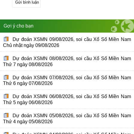
Gợi ý cho bạn
Dự đoán XSMN 09/08/2026, soi cầu Xổ Số Miền Nam
Chủ nhật ngày 09/08/2026
Dự đoán XSMN 08/08/2026, soi cầu Xổ Số Miền Nam
Thứ 7 ngày 08/08/2026
Dự đoán XSMN 07/08/2026, soi cầu Xổ Số Miền Nam
Thứ 6 ngày 07/08/2026
Dự đoán XSMN 06/08/2026, soi cầu Xổ Số Miền Nam
Thứ 5 ngày 06/08/2026
Dự đoán XSMN 05/08/2026, soi cầu Xổ Số Miền Nam
Thứ 4 ngày 05/08/2026