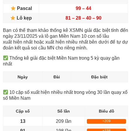
Pascal
99 – 44
Lô kẹp
81 – 28 – 40 – 90
Bạn có thể tham khảo thống kê XSMN giải đặc biệt tính đến
ngày 23/11/2025 và lô gan Miền Nam 10 con số lâu
xuất hiện nhất hoặc xuất hiện nhiều nhất bên dưới để tự dự
đoán kết quả soi cầu MN cho riêng mình.
Thống kê giải đặc biệt Miền Nam trong 5 kỳ quay gần
nhất
Ngày
Đài
Đặc biệt
10 cặp số xuất hiện nhiều nhất trong vòng 30 lần quay xổ
số Miền Nam
Cặp số
Số lần
Biểu đồ
13
209 lần
+209
91
198 lần
+198