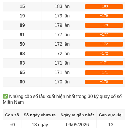
15
183 lần
+183
19
179 lần
+179
89
179 lần
+179
91
177 lần
+177
50
172 lần
+172
98
172 lần
+172
03
171 lần
+171
65
171 lần
+171
00
170 lần
+170
Những cặp số lâu xuất hiện nhất trong 30 kỳ quay xổ số
Miền Nam
Con số
Số ngày chưa ra
Ngày ra gần nhất
Gan cực đại
+0
13 ngày
09/05/2026
13