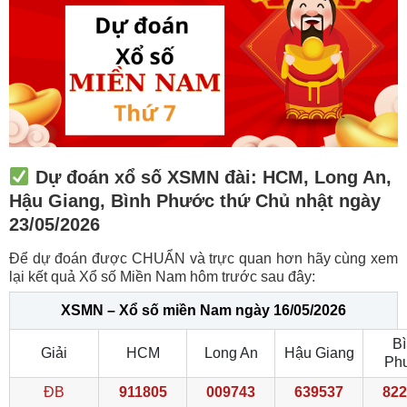
Dự đoán xổ số XSMN đài: HCM, Long An,
Hậu Giang, Bình Phước thứ Chủ nhật ngày
23/05/2026
Để dự đoán được CHUẨN và trực quan hơn hãy cùng xem
lại kết quả Xổ số Miền Nam hôm trước sau đây:
XSMN – Xổ số miền Nam ngày 16/05/2026
Bì
Giải
HCM
Long An
Hậu Giang
Ph
ĐB
911805
009743
639537
822