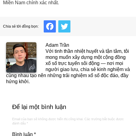
Miền Nam chính xác nhất.
Facebook
Twitter
Chia sẻ tới đồng bọn:
Adam Trần
Với tinh thần nhiệt huyết và tận tâm, tôi
mong muốn xây dựng một cộng đồng
xổ số trực tuyến sôi động — nơi mọi
người giao lưu, chia sẻ kinh nghiệm và
cùng nhau tạo nên những trải nghiệm xổ số độc đáo, đầy
hứng khởi.
Để lại một bình luận
Email của bạn sẽ không được hiển thị công khai.
Các trường bắt buộc được
đánh dấu
*
Bình luận
*