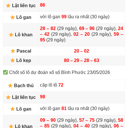
86
Lật liên tục
với lô gan
99
lâu ra nhất (30 ngày)
Lô gan
28 – 82
(29 ngày),
69 – 96
(29 ngày),
24
– 42
(29 ngày),
02 – 20
(29 ngày),
59 –
Lô khan
95
(29 ngày)
Pascal
20 – 02
Lô kẹp
80 – 29 – 28 – 63
Chốt số lô dự đoán xổ số Bình Phước 23/05/2026
cặp lô tô
72
Bạch thủ
98
Lật liên tục
với lô gan
81
lâu ra nhất (30 ngày)
Lô gan
09 – 90
(29 ngày),
57 – 75
(29 ngày),
58
– 85
(29 ngày),
04 – 40
(29 ngày),
06 –
Lô khan