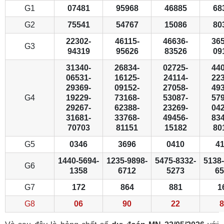
G1
07481
95968
46885
68
G2
75541
54767
15086
80
22302-
46115-
46636-
365
G3
94319
95626
83526
09
31340-
26834-
02725-
440
06531-
16125-
24114-
223
29369-
09152-
27058-
493
G4
19229-
73168-
53087-
579
29267-
62388-
23269-
042
31681-
33768-
49456-
834
70703
81151
15182
80
G5
0346
3696
0410
41
1440-5694-
1235-9898-
5475-8332-
5138-
G6
1358
6712
5273
65
G7
172
864
881
1
G8
06
90
22
8