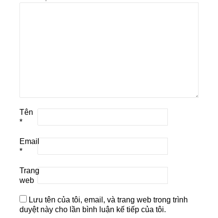
Tên
*
Email
*
Trang
web
Lưu tên của tôi, email, và trang web trong trình
duyệt này cho lần bình luận kế tiếp của tôi.