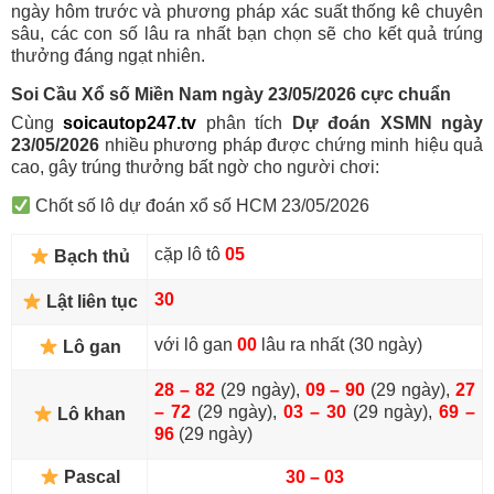
ngày hôm trước và phương pháp xác suất thống kê chuyên
sâu, các con số lâu ra nhất bạn chọn sẽ cho kết quả trúng
thưởng đáng ngạt nhiên.
Soi Cầu Xổ số Miền Nam ngày 23/05/2026 cực chuẩn
Cùng
soicautop247.tv
phân tích
Dự đoán XSMN ngày
23/05/2026
nhiều phương pháp được chứng minh hiệu quả
cao, gây trúng thưởng bất ngờ cho người chơi:
Chốt số lô dự đoán xổ số HCM 23/05/2026
cặp lô tô
05
Bạch thủ
30
Lật liên tục
với lô gan
00
lâu ra nhất (30 ngày)
Lô gan
28 – 82
(29 ngày),
09 – 90
(29 ngày),
27
– 72
(29 ngày),
03 – 30
(29 ngày),
69 –
Lô khan
96
(29 ngày)
Pascal
30 – 03