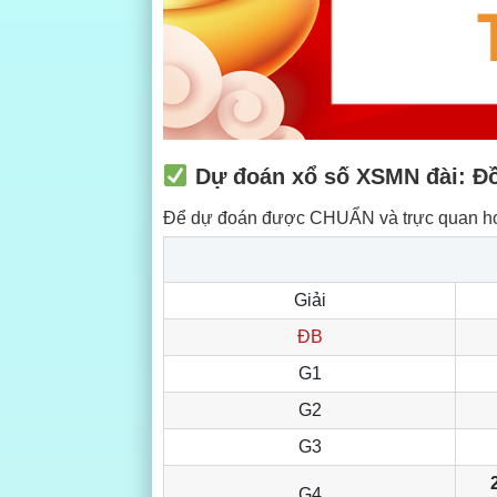
Dự đoán xổ số XSMN đài: Đồn
Để dự đoán được CHUẨN và trực quan hơn
Giải
ĐB
G1
G2
G3
G4