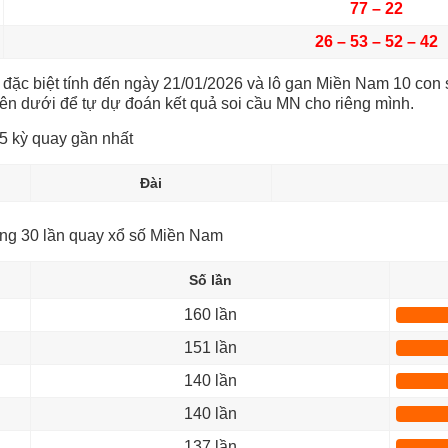
77 – 22
26 – 53 – 52 – 42
đặc biệt tính đến ngày 21/01/2026 và lô gan Miền Nam 10 con 
bên dưới để tự dự đoán kết quả soi cầu MN cho riêng mình.
5 kỳ quay gần nhất
Đài
òng 30 lần quay xổ số Miền Nam
Số lần
160 lần
151 lần
140 lần
140 lần
137 lần