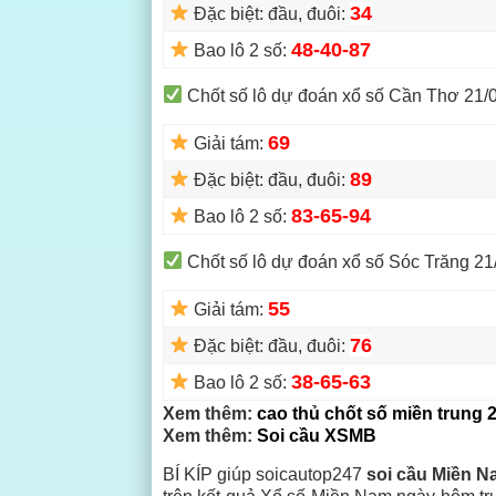
34
Đặc biệt: đầu, đuôi:
48-40-87
Bao lô 2 số:
Chốt số lô dự đoán xổ số Cần Thơ 21/
69
Giải tám:
89
Đặc biệt: đầu, đuôi:
83-65-94
Bao lô 2 số:
Chốt số lô dự đoán xổ số Sóc Trăng 21
55
Giải tám:
76
Đặc biệt: đầu, đuôi:
38-65-63
Bao lô 2 số:
Xem thêm:
cao thủ chốt số miền trung 
Xem thêm:
Soi cầu XSMB
BÍ KÍP giúp soicautop247
soi cầu Miền N