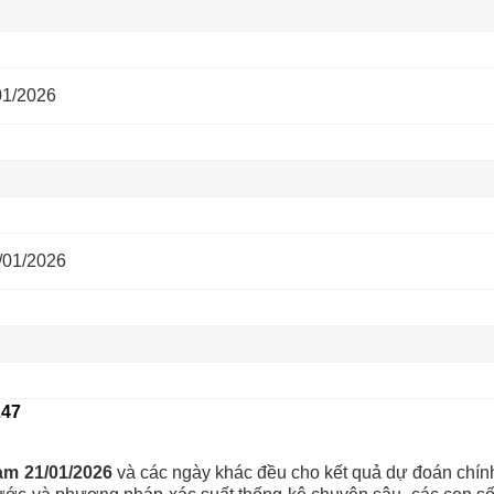
01/2026
/01/2026
247
am 21/01/2026
và các ngày khác đều cho kết quả dự đoán chính 