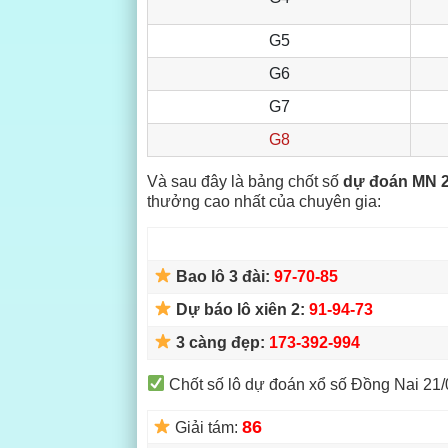
G5
G6
G7
G8
Và sau đây là bảng chốt số
dự đoán MN 2
thưởng cao nhất của chuyên gia:
Bao lô 3 đài:
97-70-85
Dự báo lô xiên 2:
91-94-73
3 càng đẹp:
173-392-994
Chốt số lô dự đoán xổ số Đồng Nai 21
86
Giải tám: