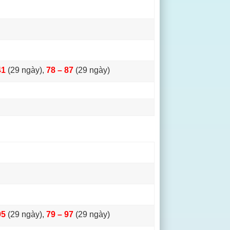
41
(29 ngày),
78 – 87
(29 ngày)
95
(29 ngày),
79 – 97
(29 ngày)