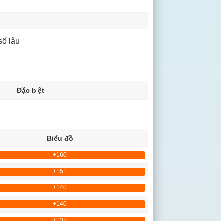
số lâu
Đặc biệt
Biểu đồ
+160
+151
+140
+140
+137