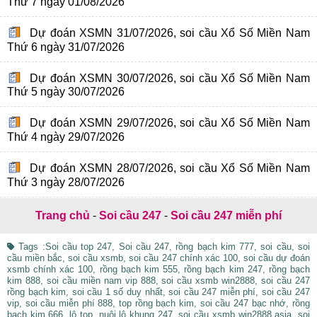
Thứ 7 ngày 01/08/2026
Dự đoán XSMN 31/07/2026, soi cầu Xổ Số Miền Nam
Thứ 6 ngày 31/07/2026
Dự đoán XSMN 30/07/2026, soi cầu Xổ Số Miền Nam
Thứ 5 ngày 30/07/2026
Dự đoán XSMN 29/07/2026, soi cầu Xổ Số Miền Nam
Thứ 4 ngày 29/07/2026
Dự đoán XSMN 28/07/2026, soi cầu Xổ Số Miền Nam
Thứ 3 ngày 28/07/2026
Trang chủ
-
Soi cầu 247
-
Soi cầu 247 miễn phí
Tags :Soi cầu top 247, Soi cầu 247, rồng bạch kim 777, soi cầu, soi
cầu miền bắc, soi cầu xsmb, soi cầu 247 chính xác 100, soi cầu dự đoán
xsmb chính xác 100, rồng bạch kim 555, rồng bạch kim 247, rồng bạch
kim 888, soi cầu miền nam vip 888, soi cầu xsmb win2888, soi cầu 247
rồng bạch kim, soi cầu 1 số duy nhất, soi cầu 247 miễn phí, soi cầu 247
vip, soi cầu miễn phí 888, top rồng bạch kim, soi cầu 247 bạc nhớ, rồng
bạch kim 666, lô top, nuôi lô khung 247, soi cầu xsmb win2888 asia, soi