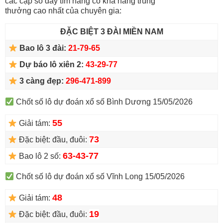
các cặp số đầy tìm năng có khả năng trúng
thưởng cao nhất của chuyên gia:
ĐẶC BIỆT 3 ĐÀI MIỀN NAM
Bao lô 3 đài:
21-79-65
Dự báo lô xiên 2:
43-29-77
3 càng đẹp:
296-471-899
Chốt số lô dự đoán xổ số Bình Dương 15/05/2026
55
Giải tám:
73
Đặc biệt: đầu, đuôi:
63-43-77
Bao lô 2 số:
Chốt số lô dự đoán xổ số Vĩnh Long 15/05/2026
48
Giải tám:
19
Đặc biệt: đầu, đuôi: