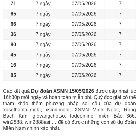
71
7 ngày
07/05/2026
7
65
7 ngày
07/05/2026
7
66
7 ngày
07/05/2026
7
36
7 ngày
07/05/2026
7
80
7 ngày
07/05/2026
7
45
7 ngày
07/05/2026
7
16
7 ngày
07/05/2026
7
85
7 ngày
07/05/2026
7
Các kết quả
Dự đoán XSMN 15/05/2026
được cập nhật lúc
16h30p mõi ngày và hoàn toàn miễn phí. Quý đọc giải có thể
tham khảo thêm phương pháp soi cầu của dự đoán
xosothantai.mobi, xsmn.mobi, XSMN Minh Ngọc, Rồng
Bạch Kim, giovangchotso, lodeonline, miền Bắc 366,
win2888, win2888asi … để có được những con số dự đoán
Miền Nam chính xác nhất.