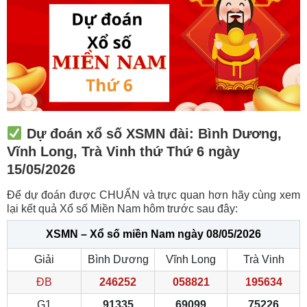
Dự đoán xổ số XSMN đài: Bình Dương,
Vĩnh Long, Trà Vinh thứ Thứ 6 ngày
15/05/2026
Để dự đoán được CHUẨN và trực quan hơn hãy cùng xem
lại kết quả Xổ số Miền Nam hôm trước sau đây:
XSMN – Xổ số miền Nam ngày 08/05/2026
Giải
Bình Dương
Vĩnh Long
Trà Vinh
ĐB
246252
058821
195634
G1
91335
69099
75226