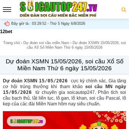
Bây giờ là :
03:29:53 - Thứ 5 Ngày 6/8/2026
12bet
Trang chủ
›
Dự đoán soi cầu miền Nam
›
Dự đoán XSMN 15/05/2026, soi
cầu Xổ Số Miền Nam Thứ 6 ngày 15/05/2026
Dự đoán XSMN 15/05/2026, soi cầu Xổ Số
Miền Nam Thứ 6 ngày 15/05/2026
15/05/2026
Dự đoán XSMN
cực kỳ chính xác. Gia tăng
cơ hội trúng thưởng khi tham khảo
soi cầu MN ngày
15/05/2026
từ chuyên gia soicautop247. Phân tích soi
cầu bạch thủ, lật liên tục, lô gan, lô khan, soi cầu Pascal, lô
kẹp của các đài Miền Nam hôm nay siêu chuẩn.