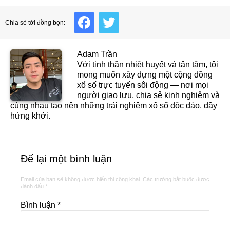
Facebook
Twitter
Chia sẻ tới đồng bọn:
Adam Trần
Với tinh thần nhiệt huyết và tận tâm, tôi
mong muốn xây dựng một cộng đồng
xổ số trực tuyến sôi động — nơi mọi
người giao lưu, chia sẻ kinh nghiệm và
cùng nhau tạo nên những trải nghiệm xổ số độc đáo, đầy
hứng khởi.
Để lại một bình luận
Email của bạn sẽ không được hiển thị công khai.
Các trường bắt buộc được
đánh dấu
*
Bình luận
*