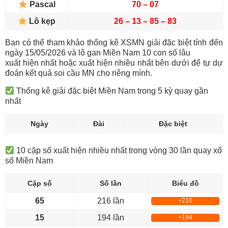
Pascal
70 – 07
Lô kẹp
26 – 13 – 85 – 83
Bạn có thể tham khảo thống kê XSMN giải đặc biệt tính đến
ngày 15/05/2026 và lô gan Miền Nam 10 con số lâu
xuất hiện nhất hoặc xuất hiện nhiều nhất bên dưới để tự dự
đoán kết quả soi cầu MN cho riêng mình.
Thống kê giải đặc biệt Miền Nam trong 5 kỳ quay gần
nhất
Ngày
Đài
Đặc biệt
10 cặp số xuất hiện nhiều nhất trong vòng 30 lần quay xổ
số Miền Nam
Cặp số
Số lần
Biểu đồ
65
216 lần
+216
15
194 lần
+194