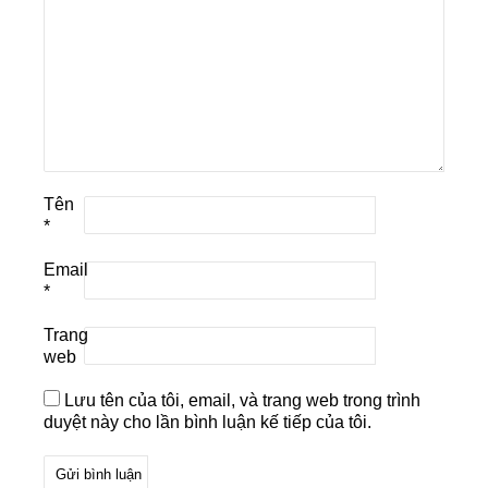
Tên
*
Email
*
Trang
web
Lưu tên của tôi, email, và trang web trong trình
duyệt này cho lần bình luận kế tiếp của tôi.