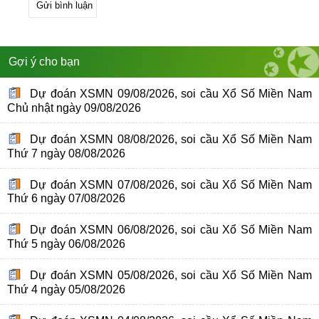
Gợi ý cho bạn
Dự đoán XSMN 09/08/2026, soi cầu Xổ Số Miền Nam
Chủ nhật ngày 09/08/2026
Dự đoán XSMN 08/08/2026, soi cầu Xổ Số Miền Nam
Thứ 7 ngày 08/08/2026
Dự đoán XSMN 07/08/2026, soi cầu Xổ Số Miền Nam
Thứ 6 ngày 07/08/2026
Dự đoán XSMN 06/08/2026, soi cầu Xổ Số Miền Nam
Thứ 5 ngày 06/08/2026
Dự đoán XSMN 05/08/2026, soi cầu Xổ Số Miền Nam
Thứ 4 ngày 05/08/2026