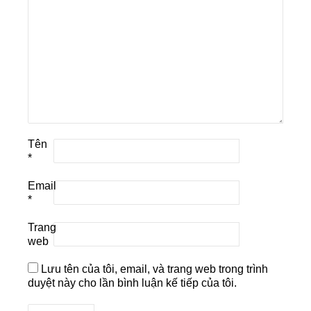
Tên
*
Email
*
Trang
web
Lưu tên của tôi, email, và trang web trong trình
duyệt này cho lần bình luận kế tiếp của tôi.