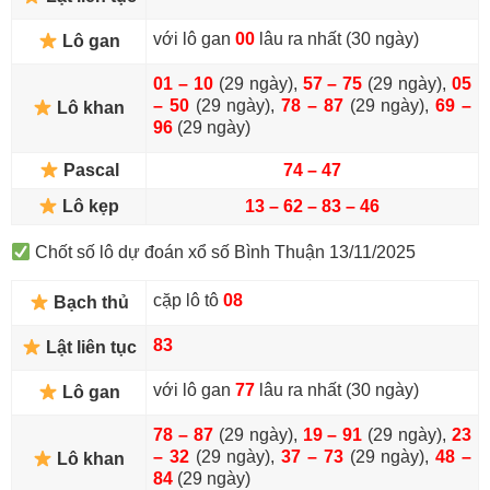
với lô gan
00
lâu ra nhất (30 ngày)
Lô gan
01 – 10
(29 ngày),
57 – 75
(29 ngày),
05
– 50
(29 ngày),
78 – 87
(29 ngày),
69 –
Lô khan
96
(29 ngày)
Pascal
74 – 47
Lô kẹp
13 – 62 – 83 – 46
Chốt số lô dự đoán xổ số Bình Thuận 13/11/2025
cặp lô tô
08
Bạch thủ
83
Lật liên tục
với lô gan
77
lâu ra nhất (30 ngày)
Lô gan
78 – 87
(29 ngày),
19 – 91
(29 ngày),
23
– 32
(29 ngày),
37 – 73
(29 ngày),
48 –
Lô khan
84
(29 ngày)