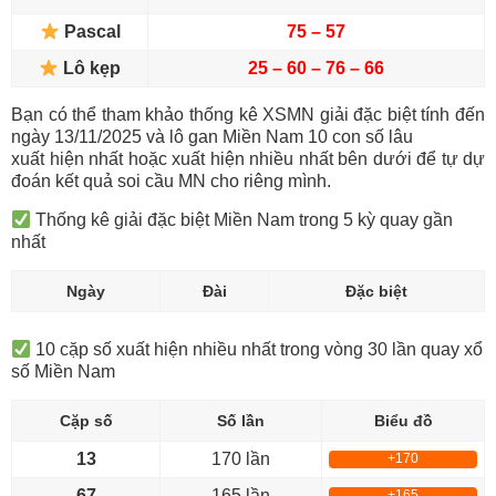
Pascal
75 – 57
Lô kẹp
25 – 60 – 76 – 66
Bạn có thể tham khảo thống kê XSMN giải đặc biệt tính đến
ngày 13/11/2025 và lô gan Miền Nam 10 con số lâu
xuất hiện nhất hoặc xuất hiện nhiều nhất bên dưới để tự dự
đoán kết quả soi cầu MN cho riêng mình.
Thống kê giải đặc biệt Miền Nam trong 5 kỳ quay gần
nhất
Ngày
Đài
Đặc biệt
10 cặp số xuất hiện nhiều nhất trong vòng 30 lần quay xổ
số Miền Nam
Cặp số
Số lần
Biểu đồ
13
170 lần
+170
67
165 lần
+165