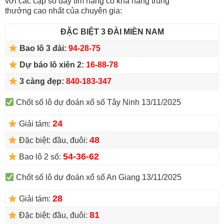
với các cặp số đầy tìm năng có khả năng trúng
thưởng cao nhất của chuyên gia:
ĐẶC BIỆT 3 ĐÀI MIỀN NAM
Bao lô 3 đài:
94-28-75
Dự báo lô xiên 2:
16-88-78
3 càng đẹp:
840-183-347
Chốt số lô dự đoán xổ số Tây Ninh 13/11/2025
24
Giải tám:
48
Đặc biệt: đầu, đuôi:
54-36-62
Bao lô 2 số:
Chốt số lô dự đoán xổ số An Giang 13/11/2025
28
Giải tám:
81
Đặc biệt: đầu, đuôi: