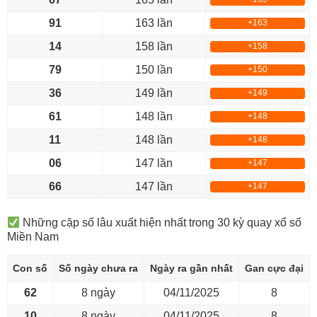
91
163 lần
+163
14
158 lần
+158
79
150 lần
+150
36
149 lần
+149
61
148 lần
+148
11
148 lần
+148
06
147 lần
+147
66
147 lần
+147
Những cặp số lâu xuất hiện nhất trong 30 kỳ quay xổ số
Miền Nam
Con số
Số ngày chưa ra
Ngày ra gần nhất
Gan cực đại
62
8 ngày
04/11/2025
8
10
8 ngày
04/11/2025
8