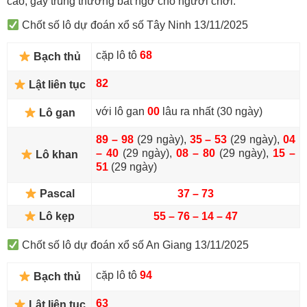
cao, gây trúng thưởng bất ngờ cho người chơi:
Chốt số lô dự đoán xổ số Tây Ninh 13/11/2025
cặp lô tô
68
Bạch thủ
82
Lật liên tục
với lô gan
00
lâu ra nhất (30 ngày)
Lô gan
89 – 98
(29 ngày),
35 – 53
(29 ngày),
04
– 40
(29 ngày),
08 – 80
(29 ngày),
15 –
Lô khan
51
(29 ngày)
Pascal
37 – 73
Lô kẹp
55 – 76 – 14 – 47
Chốt số lô dự đoán xổ số An Giang 13/11/2025
cặp lô tô
94
Bạch thủ
63
Lật liên tục