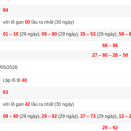
84
với lô gan
00
lâu ra nhất (30 ngày)
01 – 10
(29 ngày),
09 – 90
(29 ngày),
35 – 53
(29 ngày),
58 – 
68 – 86
27 – 80 – 26 – 50
/05/2026
cặp lô tô
40
63
với lô gan
42
lâu ra nhất (30 ngày)
08 – 80
(29 ngày),
29 – 92
(29 ngày),
37 – 73
(29 ngày),
12 – 
29 – 92