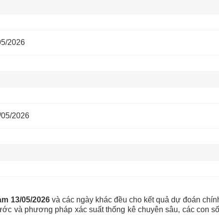
05/2026
/05/2026
am 13/05/2026
và các ngày khác đều cho kết quả dự đoán chính 
ớc và phương pháp xác suất thống kê chuyên sâu, các con số 