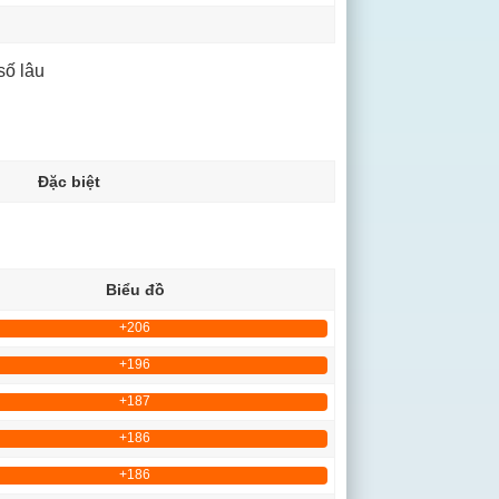
số lâu
Đặc biệt
Biểu đồ
+206
+196
+187
+186
+186