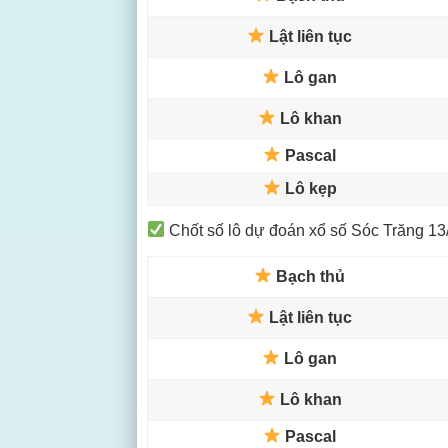
Lật liên tục
Lô gan
Lô khan
Pascal
Lô kẹp
Chốt số lô dự đoán xổ số Sóc Trăng 13
Bạch thủ
Lật liên tục
Lô gan
Lô khan
Pascal