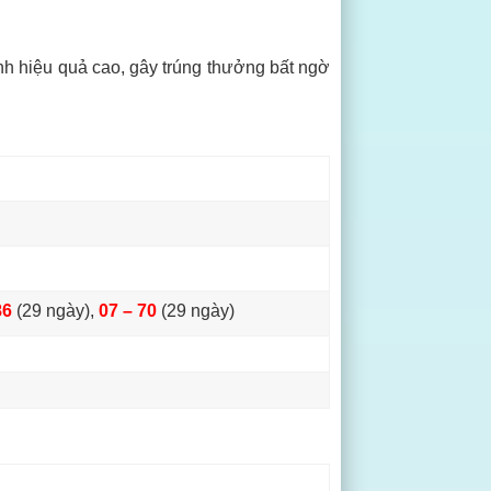
 hiệu quả cao, gây trúng thưởng bất ngờ
86
(29 ngày),
07 – 70
(29 ngày)