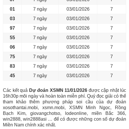
01
7 ngày
03/01/2026
7
03
7 ngày
03/01/2026
7
97
7 ngày
03/01/2026
7
55
7 ngày
03/01/2026
7
06
7 ngày
03/01/2026
7
75
7 ngày
03/01/2026
7
83
7 ngày
03/01/2026
7
45
7 ngày
03/01/2026
7
Các kết quả
Dự đoán XSMN 11/01/2026
được cập nhật lúc
16h30p mõi ngày và hoàn toàn miễn phí. Quý đọc giải có thể
tham khảo thêm phương pháp soi cầu của dự đoán
xosothantai.mobi, xsmn.mobi, XSMN Minh Ngọc, Rồng
Bạch Kim, giovangchotso, lodeonline, miền Bắc 366,
win2888, win2888asi … để có được những con số dự đoán
Miền Nam chính xác nhất.