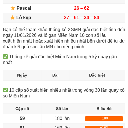
Pascal
26 – 62
Lô kẹp
27 – 61 – 34 – 84
Bạn có thể tham khảo thống kê XSMN giải đặc biệt tính đến
ngày 11/01/2026 và lô gan Miền Nam 10 con số lâu
xuất hiện nhất hoặc xuất hiện nhiều nhất bên dưới để tự dự
đoán kết quả soi cầu MN cho riêng mình.
Thống kê giải đặc biệt Miền Nam trong 5 kỳ quay gần
nhất
Ngày
Đài
Đặc biệt
10 cặp số xuất hiện nhiều nhất trong vòng 30 lần quay xổ
số Miền Nam
Cặp số
Số lần
Biểu đồ
59
180 lần
+180
81
163 lần
+163