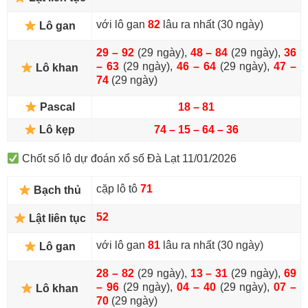
với lô gan
82
lâu ra nhất (30 ngày)
Lô gan
29 – 92
(29 ngày),
48 – 84
(29 ngày),
36
– 63
(29 ngày),
46 – 64
(29 ngày),
47 –
Lô khan
74
(29 ngày)
Pascal
18 – 81
Lô kẹp
74 – 15 – 64 – 36
Chốt số lô dự đoán xổ số Đà Lạt 11/01/2026
cặp lô tô
71
Bạch thủ
52
Lật liên tục
với lô gan
81
lâu ra nhất (30 ngày)
Lô gan
28 – 82
(29 ngày),
13 – 31
(29 ngày),
69
– 96
(29 ngày),
04 – 40
(29 ngày),
07 –
Lô khan
70
(29 ngày)