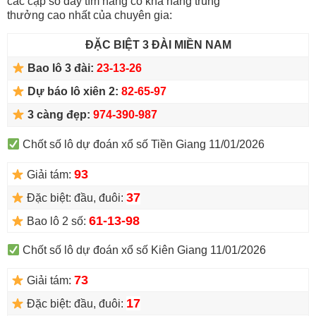
các cặp số đầy tìm năng có khả năng trúng
thưởng cao nhất của chuyên gia:
ĐẶC BIỆT 3 ĐÀI MIỀN NAM
Bao lô 3 đài:
23-13-26
Dự báo lô xiên 2:
82-65-97
3 càng đẹp:
974-390-987
Chốt số lô dự đoán xổ số Tiền Giang 11/01/2026
93
Giải tám:
37
Đặc biệt: đầu, đuôi:
61-13-98
Bao lô 2 số:
Chốt số lô dự đoán xổ số Kiên Giang 11/01/2026
73
Giải tám:
17
Đặc biệt: đầu, đuôi: