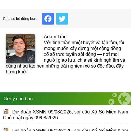
Facebook
Twitter
Chia sẻ tới đồng bọn:
Adam Trần
Với tinh thần nhiệt huyết và tận tâm, tôi
mong muốn xây dựng một cộng đồng
xổ số trực tuyến sôi động — nơi mọi
người giao lưu, chia sẻ kinh nghiệm và
cùng nhau tạo nên những trải nghiệm xổ số độc đáo, đầy
hứng khởi.
Gợi ý cho bạn
Dự đoán XSMN 09/08/2026, soi cầu Xổ Số Miền Nam
Chủ nhật ngày 09/08/2026
Dự đoán XSMN 08/08/2026, soi cầu Xổ Số Miền Nam