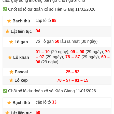
cao, gây trúng thưởng bất ngờ cho người chơi:
Chốt số lô dự đoán xổ số Tiền Giang 11/01/2026
cặp lô tô
88
Bạch thủ
94
Lật liên tục
với lô gan
50
lâu ra nhất (30 ngày)
Lô gan
01 – 10
(29 ngày),
09 – 90
(29 ngày),
79
– 97
(29 ngày),
78 – 87
(29 ngày),
69 –
Lô khan
96
(29 ngày)
Pascal
25 – 52
Lô kẹp
78 – 57 – 81 – 15
Chốt số lô dự đoán xổ số Kiên Giang 11/01/2026
cặp lô tô
33
Bạch thủ
50
Lật liên tục