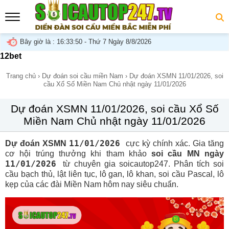
Bây giờ là :
16:33:51 - Thứ 7 Ngày 8/8/2026
12bet
Trang chủ
›
Dự đoán soi cầu miền Nam
›
Dự đoán XSMN 11/01/2026, soi
cầu Xổ Số Miền Nam Chủ nhật ngày 11/01/2026
Dự đoán XSMN 11/01/2026, soi cầu Xổ Số
Miền Nam Chủ nhật ngày 11/01/2026
11/01/2026
Dự đoán XSMN
cực kỳ chính xác. Gia tăng
cơ hội trúng thưởng khi tham khảo
soi cầu MN ngày
11/01/2026
từ chuyên gia soicautop247. Phân tích soi
cầu bạch thủ, lật liên tục, lô gan, lô khan, soi cầu Pascal, lô
kẹp của các đài Miền Nam hôm nay siêu chuẩn.