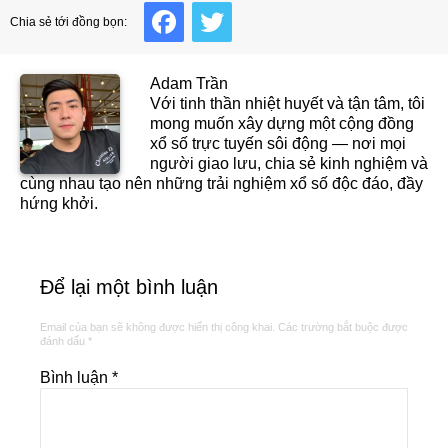
Facebook
Twitter
Chia sẻ tới đồng bọn:
Adam Trần
Với tinh thần nhiệt huyết và tận tâm, tôi
mong muốn xây dựng một cộng đồng
xổ số trực tuyến sôi động — nơi mọi
người giao lưu, chia sẻ kinh nghiệm và
cùng nhau tạo nên những trải nghiệm xổ số độc đáo, đầy
hứng khởi.
Để lại một bình luận
Email của bạn sẽ không được hiển thị công khai.
Các trường bắt buộc được
đánh dấu
*
Bình luận
*