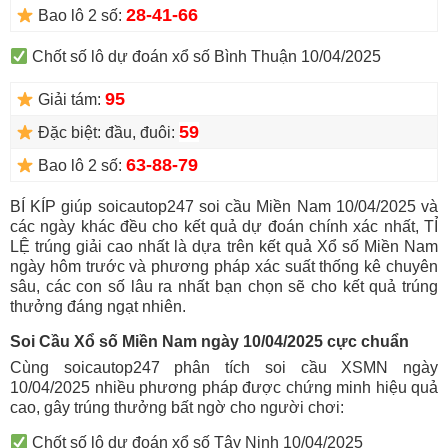
28-41-66
Bao lô 2 số:
Chốt số lô dự đoán xổ số Bình Thuận 10/04/2025
95
Giải tám:
59
Đặc biệt: đầu, đuôi:
63-88-79
Bao lô 2 số:
BÍ KÍP giúp soicautop247 soi cầu Miền Nam 10/04/2025 và
các ngày khác đều cho kết quả dự đoán chính xác nhất, TỈ
LỆ trúng giải cao nhất là dựa trên kết quả Xổ số Miền Nam
ngày hôm trước và phương pháp xác suất thống kê chuyên
sâu, các con số lâu ra nhất bạn chọn sẽ cho kết quả trúng
thưởng đáng ngạt nhiên.
Soi Cầu Xổ số Miền Nam ngày 10/04/2025 cực chuẩn
Cùng soicautop247 phân tích soi cầu XSMN ngày
10/04/2025 nhiều phương pháp được chứng minh hiệu quả
cao, gây trúng thưởng bất ngờ cho người chơi:
Chốt số lô dự đoán xổ số Tây Ninh 10/04/2025