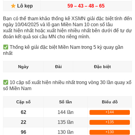
Lô kẹp
59 – 43 – 48 – 65
Bạn có thể tham khảo thống kê XSMN giải đặc biệt tính đến
ngày 10/04/2025 và lô gan Miền Nam 10 con số lâu
xuất hiện nhất hoặc xuất hiện nhiều nhất bên dưới để tự dự
đoán kết quả soi cầu MN cho riêng mình.
Thống kê giải đặc biệt Miền Nam trong 5 kỳ quay gần
nhất
Ngày
Đài
Đặc biệt
10 cặp số xuất hiện nhiều nhất trong vòng 30 lần quay xổ
số Miền Nam
Cặp số
Số lần
Biểu đồ
62
144 lần
+144
22
135 lần
+135
96
130 lần
+130