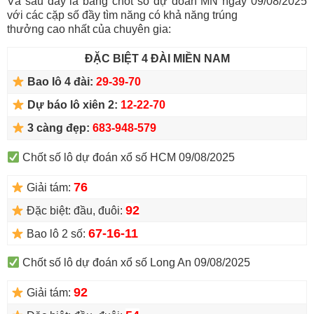
Và sau đây là bảng chốt số dự đoán MN ngày 09/08/2025
với các cặp số đầy tìm năng có khả năng trúng
thưởng cao nhất của chuyên gia:
ĐẶC BIỆT 4 ĐÀI MIỀN NAM
Bao lô 4 đài:
29-39-70
Dự báo lô xiên 2:
12-22-70
3 càng đẹp:
683-948-579
Chốt số lô dự đoán xổ số HCM 09/08/2025
76
Giải tám:
92
Đặc biệt: đầu, đuôi:
67-16-11
Bao lô 2 số:
Chốt số lô dự đoán xổ số Long An 09/08/2025
92
Giải tám: