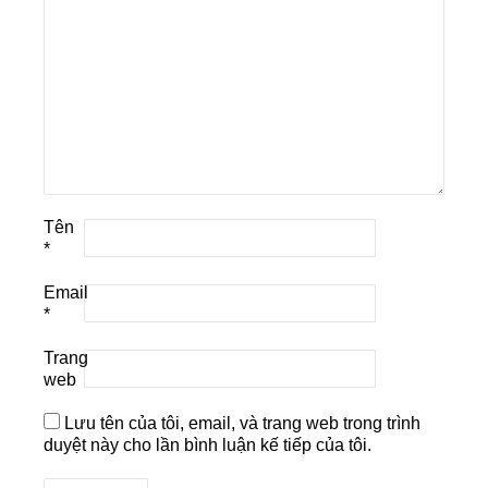
Tên
*
Email
*
Trang
web
Lưu tên của tôi, email, và trang web trong trình
duyệt này cho lần bình luận kế tiếp của tôi.