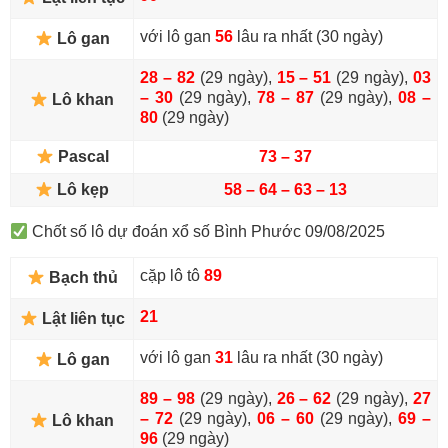
với lô gan
56
lâu ra nhất (30 ngày)
Lô gan
28 – 82
(29 ngày),
15 – 51
(29 ngày),
03
– 30
(29 ngày),
78 – 87
(29 ngày),
08 –
Lô khan
80
(29 ngày)
Pascal
73 – 37
Lô kẹp
58 – 64 – 63 – 13
Chốt số lô dự đoán xổ số Bình Phước 09/08/2025
cặp lô tô
89
Bạch thủ
21
Lật liên tục
với lô gan
31
lâu ra nhất (30 ngày)
Lô gan
89 – 98
(29 ngày),
26 – 62
(29 ngày),
27
– 72
(29 ngày),
06 – 60
(29 ngày),
69 –
Lô khan
96
(29 ngày)