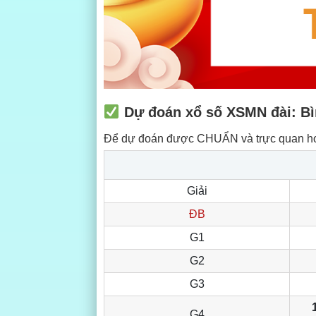
Dự đoán xổ số XSMN đài: Bìn
Để dự đoán được CHUẨN và trực quan hơn
Giải
ĐB
G1
G2
G3
G4