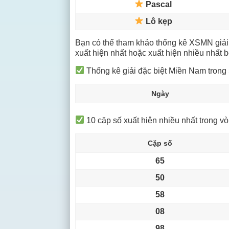
Pascal
Lô kẹp
Bạn có thể tham khảo thống kê XSMN giải 
xuất hiện nhất hoặc xuất hiện nhiều nhất 
Thống kê giải đặc biệt Miền Nam trong 
Ngày
10 cặp số xuất hiện nhiều nhất trong v
Cặp số
65
50
58
08
98