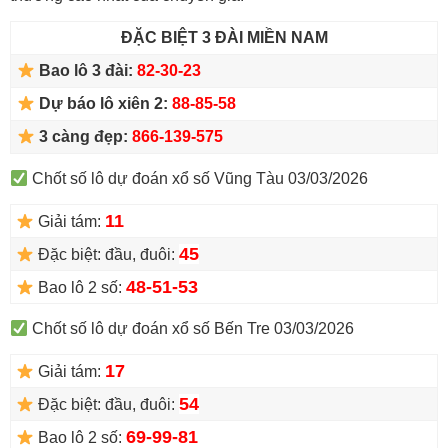
ĐẶC BIỆT 3 ĐÀI MIỀN NAM
Bao lô 3 đài:
82-30-23
Dự báo lô xiên 2:
88-85-58
3 càng đẹp:
866-139-575
Chốt số lô dự đoán xổ số Vũng Tàu 03/03/2026
11
Giải tám:
45
Đặc biệt: đầu, đuôi:
48-51-53
Bao lô 2 số:
Chốt số lô dự đoán xổ số Bến Tre 03/03/2026
17
Giải tám:
54
Đặc biệt: đầu, đuôi:
69-99-81
Bao lô 2 số: