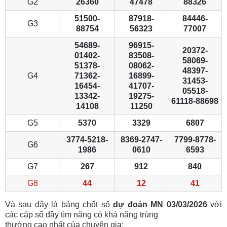
G2
26360
47478
88326
51500-
87918-
84446-
G3
88754
56323
77007
54689-
96915-
20372-
01402-
83508-
58069-
51378-
08062-
48397-
G4
71362-
16899-
31453-
16454-
41707-
05518-
13342-
19275-
61118-88698
14108
11250
G5
5370
3329
6807
3774-5218-
8369-2747-
7799-8778-
G6
1986
0610
6593
G7
267
912
840
G8
44
12
41
Và sau đây là bảng chốt số
dự đoán MN 03/03/2026
với
các cặp số đầy tìm năng có khả năng trúng
thưởng cao nhất của chuyên gia: