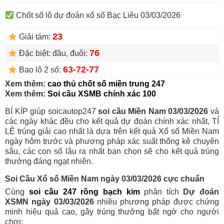
Chốt số lô dự đoán xổ số Bạc Liêu 03/03/2026
23
Giải tám:
76
Đặc biệt: đầu, đuôi:
63-72-77
Bao lô 2 số:
Xem thêm:
cao thủ chốt số miền trung 247
Xem thêm:
Soi cầu XSMB chính xác 100
BÍ KÍP giúp soicautop247
soi cầu Miền Nam 03/03/2026
và
các ngày khác đều cho kết quả dự đoán chính xác nhất, TỈ
LỆ trúng giải cao nhất là dựa trên kết quả Xổ số Miền Nam
ngày hôm trước và phương pháp xác suất thống kê chuyên
sâu, các con số lâu ra nhất bạn chọn sẽ cho kết quả trúng
thưởng đáng ngạt nhiên.
Soi Cầu Xổ số Miền Nam ngày 03/03/2026 cực chuẩn
Cùng
soi cầu 247 rồng bạch kim
phân tích
Dự đoán
XSMN ngày 03/03/2026
nhiều phương pháp được chứng
minh hiệu quả cao, gây trúng thưởng bất ngờ cho người
chơi: