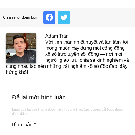
Facebook
Twitter
Chia sẻ tới đồng bọn:
Adam Trần
Với tinh thần nhiệt huyết và tận tâm, tôi
mong muốn xây dựng một cộng đồng
xổ số trực tuyến sôi động — nơi mọi
người giao lưu, chia sẻ kinh nghiệm và
cùng nhau tạo nên những trải nghiệm xổ số độc đáo, đầy
hứng khởi.
Để lại một bình luận
Email của bạn sẽ không được hiển thị công khai.
Các trường bắt buộc được
đánh dấu
*
Bình luận
*