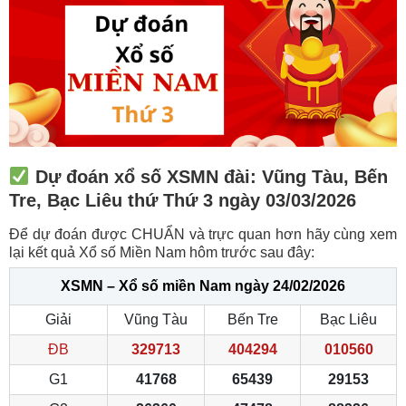
Dự đoán xổ số XSMN đài: Vũng Tàu, Bến
Tre, Bạc Liêu thứ Thứ 3 ngày 03/03/2026
Để dự đoán được CHUẨN và trực quan hơn hãy cùng xem
lại kết quả Xổ số Miền Nam hôm trước sau đây:
XSMN – Xổ số miền Nam ngày 24/02/2026
Giải
Vũng Tàu
Bến Tre
Bạc Liêu
ĐB
329713
404294
010560
G1
41768
65439
29153