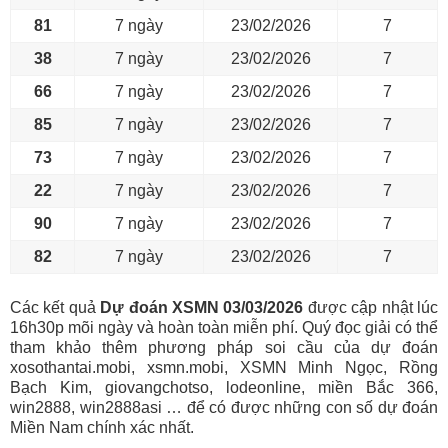
81
7 ngày
23/02/2026
7
38
7 ngày
23/02/2026
7
66
7 ngày
23/02/2026
7
85
7 ngày
23/02/2026
7
73
7 ngày
23/02/2026
7
22
7 ngày
23/02/2026
7
90
7 ngày
23/02/2026
7
82
7 ngày
23/02/2026
7
Các kết quả
Dự đoán XSMN 03/03/2026
được cập nhật lúc
16h30p mõi ngày và hoàn toàn miễn phí. Quý đọc giải có thể
tham khảo thêm phương pháp soi cầu của dự đoán
xosothantai.mobi, xsmn.mobi, XSMN Minh Ngọc, Rồng
Bạch Kim, giovangchotso, lodeonline, miền Bắc 366,
win2888, win2888asi … để có được những con số dự đoán
Miền Nam chính xác nhất.