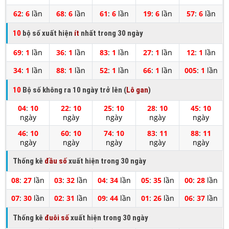
62
:
6
lần
68
:
6
lần
61
:
6
lần
19
:
6
lần
57
:
6
lần
10
bộ số xuất hiện
ít
nhất trong 30 ngày
69
:
1
lần
36
:
1
lần
83
:
1
lần
27
:
1
lần
12
:
1
lần
34
:
1
lần
88
:
1
lần
52
:
1
lần
66
:
1
lần
005
:
1
lần
10
Bộ số không ra 10 ngày trở lên (
Lô gan
)
04
:
10
22
:
10
25
:
10
28
:
10
45
:
10
ngày
ngày
ngày
ngày
ngày
46
:
10
60
:
10
74
:
10
83
:
11
88
:
11
ngày
ngày
ngày
ngày
ngày
Thống kê
đầu số
xuất hiện trong 30 ngày
08
:
27
lần
03
:
32
lần
04
:
34
lần
05
:
35
lần
00
:
28
lần
07
:
30
lần
02
:
31
lần
09
:
44
lần
01
:
26
lần
06
:
37
lần
Thống kê
đuôi số
xuất hiện trong 30 ngày