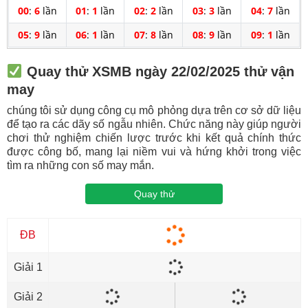
00
:
6
lần
01
:
1
lần
02
:
2
lần
03
:
3
lần
04
:
7
lần
05
:
9
lần
06
:
1
lần
07
:
8
lần
08
:
9
lần
09
:
1
lần
Quay thử XSMB ngày 22/02/2025 thử vận
may
chúng tôi sử dụng công cụ mô phỏng dựa trên cơ sở dữ liệu
để tạo ra các dãy số ngẫu nhiên. Chức năng này giúp người
chơi thử nghiệm chiến lược trước khi kết quả chính thức
được công bố, mang lại niềm vui và hứng khởi trong việc
tìm ra những con số may mắn.
Quay thử
ĐB
Giải 1
Giải 2