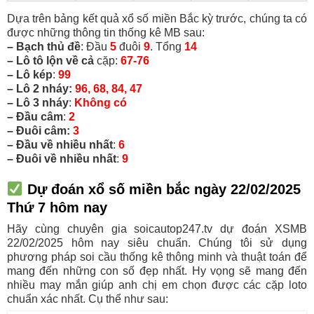
Dựa trên bảng kết quả xổ số miền Bắc kỳ trước, chúng ta có
được những thông tin thống kê MB sau:
– Bạch thủ đề
: Đầu
5
đuôi
9
. Tổng
14
– Lô tô lộn về cả
cặp:
67-76
– Lô kép
:
99
– Lô 2 nháy:
96, 68, 84, 47
– Lô 3 nháy
:
Không có
– Đầu câm
:
2
– Đuôi câm:
3
– Đầu về nhiều nhất
:
6
– Đuôi về nhiều nhất
:
9
Dự đoán xổ số miền bắc ngày 22/02/2025
Thứ 7 hôm nay
Hãy cùng chuyên gia soicautop247.tv dự đoán XSMB
22/02/2025 hôm nay siêu chuẩn. Chúng tôi sử dụng
phương pháp soi cầu thống kê thông minh và thuật toán để
mang đến những con số đẹp nhất. Hy vọng sẽ mang đến
nhiều may mắn giúp anh chị em chọn được các cặp loto
chuẩn xác nhất. Cụ thể như sau: