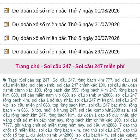
Dự đoán xổ số miền bắc Thứ 7 ngày 01/08/2026
Dự đoán xổ số miền bắc Thứ 6 ngày 31/07/2026
Dự đoán xổ số miền bắc Thứ 5 ngày 30/07/2026
Dự đoán xổ số miền bắc Thứ 4 ngày 29/07/2026
Trang chủ
-
Soi cầu 247
-
Soi cầu 247 miễn phí
Tags :Soi cầu top 247, Soi cầu 247, rồng bạch kim 777, soi cầu, soi
cầu miền bắc, soi cầu xsmb, soi cầu 247 chính xác 100, soi cầu dự đoán
xsmb chính xác 100, rồng bạch kim 555, rồng bạch kim 247, rồng bạch
kim 888, soi cầu miền nam vip 888, soi cầu xsmb win2888, soi cầu 247
rồng bạch kim, soi cầu 1 số duy nhất, soi cầu 247 miễn phí, soi cầu 247
vip, soi cầu miễn phí 888, top rồng bạch kim, soi cầu 247 bạc nhớ, rồng
bạch kim 666, lô top, nuôi lô khung 247, soi cầu xsmb win2888 asia, soi
cầu rồng bạch kim 247, rồng bạch kim, dự đoán 1 cặp số duy nhất, giờ
vàng chốt số miền bắc hôm nay, rồng bạch kim chính xác 100, soi cầu
7777, giờ vàng chốt số miền trung hôm nay, soi cầu win2888, 7 cao thủ
chốt số miền bắc, soi cầu rồng bạch kim, cao thủ soi cầu 247, cao thủ
chốt số top 1, dự đoán xsmb win2888, soi cầu bạch kim, soi cầu kubet,