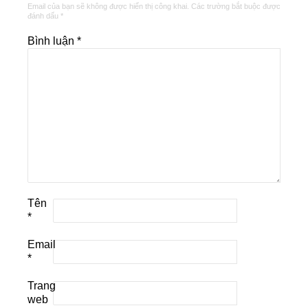
Email của bạn sẽ không được hiển thị công khai.
Các trường bắt buộc được
đánh dấu
*
Bình luận
*
Tên
*
Email
*
Trang
web