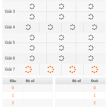
Giải 3
Giải 4
Giải 5
Giải 6
Giải 7
Đầu
Bộ số
Bộ số
Đuôi
0
0
1
1
2
2