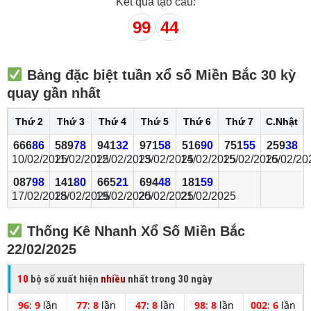
Kết quả tạo cầu:
99
44
Bảng đặc biệt tuần xổ số Miền Bắc 30 kỳ
quay gần nhất
Thứ 2
Thứ 3
Thứ 4
Thứ 5
Thứ 6
Thứ 7
C.Nhật
666
86
589
78
941
32
971
58
516
90
751
55
259
38
10/02/2025
11/02/2025
12/02/2025
13/02/2025
14/02/2025
15/02/2025
16/02/20
087
98
141
80
665
21
694
48
181
59
17/02/2025
18/02/2025
19/02/2025
20/02/2025
21/02/2025
Thống Kê Nhanh Xổ Số Miền Bắc
22/02/2025
10
bộ số xuất hiện
nhiều
nhất trong 30 ngày
96
:
9
lần
77
:
8
lần
47
:
8
lần
98
:
8
lần
002
:
6
lần