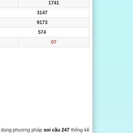
1741
3147
9173
574
07
ử dụng phương pháp
soi cầu 247
thống kê