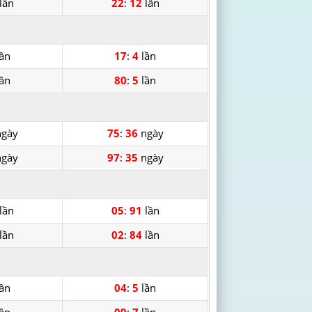
lần
22
:
12
lần
ần
17
:
4
lần
ần
80
:
5
lần
gày
75
:
36
ngày
gày
97
:
35
ngày
lần
05
:
91
lần
lần
02
:
84
lần
ần
04
:
5
lần
ần
09
:
7
lần