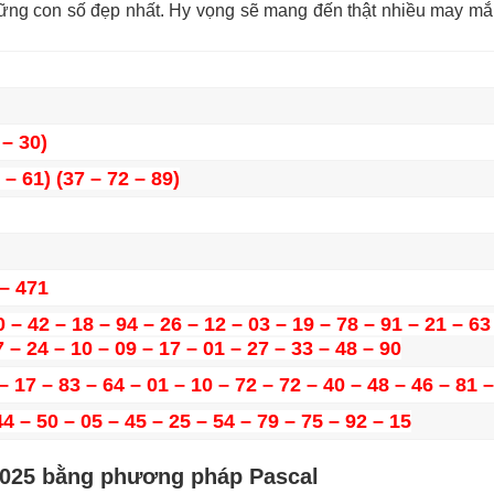
ững con số đẹp nhất. Hy vọng sẽ mang đến thật nhiều may mắ
 – 30)
 – 61) (37 – 72 – 89)
– 471
0 – 42 – 18 – 94 – 26 – 12 – 03 – 19 – 78 – 91 – 21 – 63
7 – 24 – 10 – 09 – 17 – 01 – 27 – 33 – 48 – 90
– 17 – 83 – 64 – 01 – 10 – 72 – 72 – 40 – 48 – 46 – 81 –
44 – 50 – 05 – 45 – 25 – 54 – 79 – 75 – 92 – 15
025 bằng phương pháp Pascal