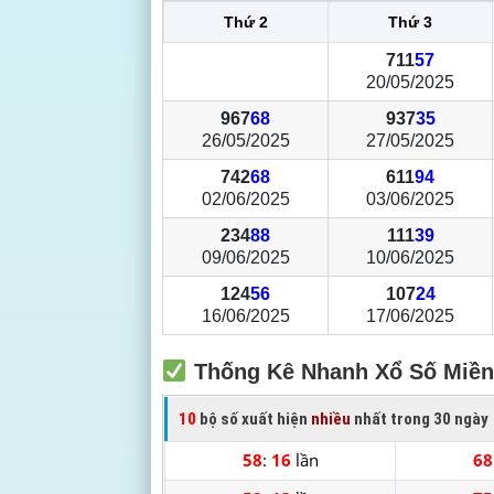
Thứ 2
Thứ 3
711
57
20/05/2025
967
68
937
35
26/05/2025
27/05/2025
742
68
611
94
02/06/2025
03/06/2025
234
88
111
39
09/06/2025
10/06/2025
124
56
107
24
16/06/2025
17/06/2025
Thống Kê Nhanh Xổ Số Miền 
10
bộ số xuất hiện
nhiều
nhất trong 30 ngày
58
:
16
lần
68