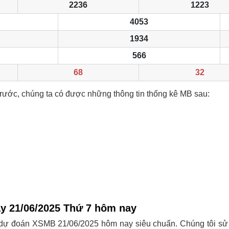
2236
1223
4053
1934
566
68
32
trước, chúng ta có được những thông tin thống kê MB sau:
y 21/06/2025 Thứ 7 hôm nay
dự đoán XSMB 21/06/2025 hôm nay siêu chuẩn. Chúng tôi s