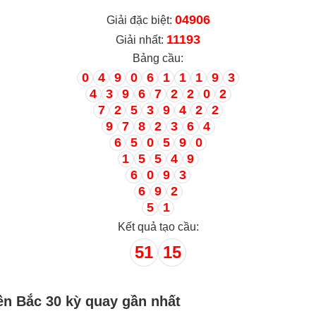
04906
Giải đặc biệt:
11193
Giải nhất:
Bảng cầu:
0
4
9
0
6
1
1
1
9
3
4
3
9
6
7
2
2
0
2
7
2
5
3
9
4
2
2
9
7
8
2
3
6
4
6
5
0
5
9
0
1
5
5
4
9
6
0
9
3
6
9
2
5
1
Kết quả tạo cầu:
51
15
ền Bắc 30 kỳ quay gần nhất