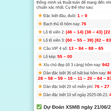
thông minh và thuật toán để mang đến nh
chuẩn xác nhất. Cụ thể như sau:
1 – 9
Đặc biệt đầu, đuôi:
76
Bạch thủ lô hôm nay:
(46 – 14) (38 – 43) (22
Lô tô xiên 2:
(60 – 55 – 39) (82 – 83
Lô tô xiên 3:
13 – 84 – 88 – 65
Cầu VIP 4 số:
55 – 00
Lô kép:
942 
Xỉu chủ đẹp (lô 3 càng) hôm nay:
8
Dàn đặc biệt 36 số bất bại hôm nay:
28 – 58 – 59 – 16 – 11 – 20 – 64 – 8
76 – 27 
Dàn đặc biệt 20 số miễn phí:
Dàn đặc biệt 10 số ngày 2025-06-21:
Dự Đoán XSMB ngày 21/06/2