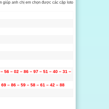
n giúp anh chị em chọn được các cặp loto
 – 56 – 02 – 86 – 97 – 51 – 40 – 31 –
 69 – 86 – 59 – 58 – 61 – 42 – 88