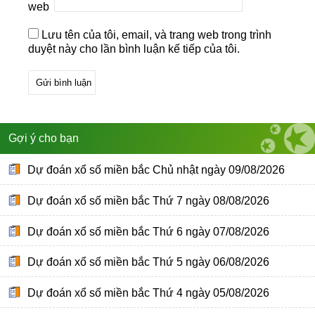
web
Lưu tên của tôi, email, và trang web trong trình
duyệt này cho lần bình luận kế tiếp của tôi.
Gợi ý cho bạn
Dự đoán xổ số miền bắc Chủ nhật ngày 09/08/2026
Dự đoán xổ số miền bắc Thứ 7 ngày 08/08/2026
Dự đoán xổ số miền bắc Thứ 6 ngày 07/08/2026
Dự đoán xổ số miền bắc Thứ 5 ngày 06/08/2026
Dự đoán xổ số miền bắc Thứ 4 ngày 05/08/2026