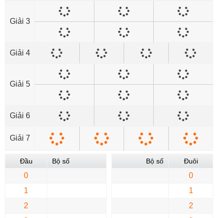
Giải 3
Giải 4
Giải 5
Giải 6
Giải 7
Đầu
Bộ số
Bộ số
Đuôi
0
0
1
1
2
2