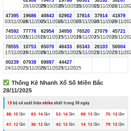
629
08
704
73
297
88
683
01
581
92
362
67
28/10/2025
29/10/2025
30/10/2025
31/10/2025
01/11/2025
02/11/20
473
95
196
86
408
43
029
02
378
14
379
14
418
79
03/11/2025
04/11/2025
05/11/2025
06/11/2025
07/11/2025
08/11/2025
09/11/20
745
92
777
76
629
54
349
50
765
20
270
79
457
21
10/11/2025
11/11/2025
12/11/2025
13/11/2025
14/11/2025
15/11/2025
16/11/20
785
55
107
53
650
70
464
33
653
43
261
03
500
04
17/11/2025
18/11/2025
19/11/2025
20/11/2025
21/11/2025
22/11/2025
23/11/20
002
39
079
38
698
97
444
27
24/11/2025
25/11/2025
26/11/2025
27/11/2025
Thống Kê Nhanh Xổ Số Miền Bắc
28/11/2025
10
bộ số xuất hiện
nhiều
nhất trong 30 ngày
88
:
15
lần
83
:
14
lần
53
:
14
lần
89
:
13
lần
75
:
13
lần
61
:
12
lần
36
:
12
lần
42
:
12
lần
14
:
12
lần
79
:
12
lần