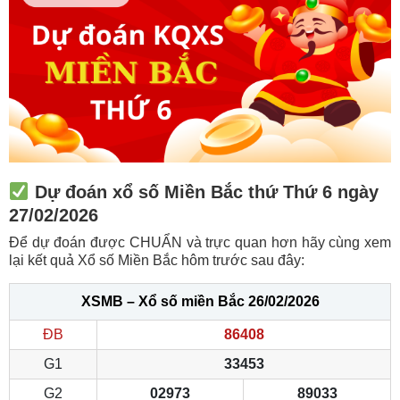
Dự đoán xổ số Miền Bắc thứ Thứ 6 ngày
27/02/2026
Để dự đoán được CHUẨN và trực quan hơn hãy cùng xem
lại kết quả Xổ số Miền Bắc hôm trước sau đây:
XSMB – Xổ số miền Bắc 26/02/2026
ĐB
86408
G1
33453
G2
02973
89033