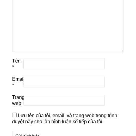
Tên
*
Email
*
Trang
web
Lưu tên của tôi, email, và trang web trong trình
duyệt này cho lần bình luận kế tiếp của tôi.