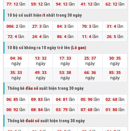
77
:
12
lần
59
:
12
lần
94
:
12
lần
41
:
12
lần
62
:
12
lần
10 bộ số xuất hiện
ít
nhất trong 30 ngày
006
:
2
lần
27
:
3
lần
84
:
3
lần
70
:
3
lần
31
:
4
lần
72
:
4
lần
24
:
4
lần
86
:
4
lần
11
:
4
lần
26
:
5
lần
10 Bộ số không ra 10 ngày trở lên (
Lô gan
)
04
:
36
13
:
32
17
:
33
25
:
37
30
:
35
ngày
ngày
ngày
ngày
ngày
35
:
33
49
:
33
53
:
38
66
:
36
85
:
35
ngày
ngày
ngày
ngày
ngày
Thống kê
đầu số
xuất hiện trong 30 ngày
06
:
85
lần
09
:
83
lần
04
:
81
lần
05
:
90
lần
02
:
68
lần
00
:
92
lần
08
:
84
lần
03
:
79
lần
07
:
68
lần
01
:
80
lần
Thống kê
đuôi số
xuất hiện trong 30 ngày