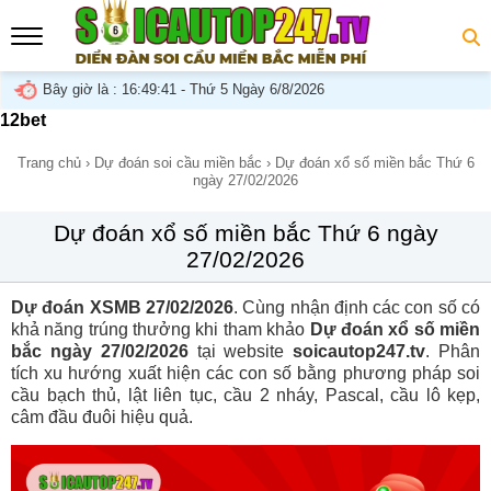
Bây giờ là :
16:49:42 - Thứ 5 Ngày 6/8/2026
12bet
Trang chủ
›
Dự đoán soi cầu miền bắc
›
Dự đoán xổ số miền bắc Thứ 6
ngày 27/02/2026
Dự đoán xổ số miền bắc Thứ 6 ngày
27/02/2026
Dự đoán XSMB 27/02/2026
. Cùng nhận định các con số có
khả năng trúng thưởng khi tham khảo
Dự đoán xổ số miền
bắc ngày 27/02/2026
tại website
soicautop247.tv
. Phân
tích xu hướng xuất hiện các con số bằng phương pháp soi
cầu bạch thủ, lật liên tục, cầu 2 nháy, Pascal, cầu lô kẹp,
câm đầu đuôi hiệu quả.