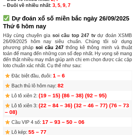
– Đuôi về nhiều nhất
:
3, 5, 9, 7
Dự đoán xổ số miền bắc ngày 26/09/2025
Thứ 6 hôm nay
Hãy cùng chuyên gia
soi cầu top 247 tv
dự đoán XSMB
26/09/2025 hôm nay siêu chuẩn. Chúng tôi sử dụng
phương pháp
soi cầu 247
thống kê thông minh và thuật
toán để mang đến những con số đẹp nhất. Hy vọng sẽ mang
đến thật nhiều may mắn giúp anh chị em chọn được các cặp
loto chuẩn xác nhất. Cụ thể như sau:
1 – 6
Đặc biệt đầu, đuôi:
82
Bạch thủ lô hôm nay:
(19 – 15) (86 – 38) (92 – 95)
Lô tô xiên 2:
(22 – 84 – 36) (32 – 46 – 77) (76 – 73
Lô tô xiên 3:
– 08)
17 – 93 – 50 – 06
Cầu VIP 4 số:
55 – 77
Lô kép: