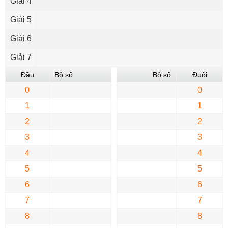
Giải 4
Giải 5
Giải 6
Giải 7
Đầu
Bộ số
Bộ số
Đuôi
0
0
1
1
2
2
3
3
4
4
5
5
6
6
7
7
8
8