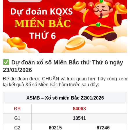
Dự đoán xổ số Miền Bắc thứ Thứ 6 ngày
23/01/2026
Để dự đoán được CHUẨN và trực quan hơn hãy cùng xem
lại kết quả Xổ số Miền Bắc hôm trước sau đây:
XSMB – Xổ số miền Bắc 22/01/2026
ĐB
84063
G1
18541
G2
60215
67246