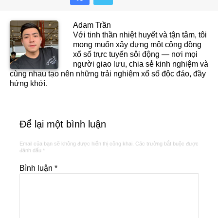
Adam Trần
Với tinh thần nhiệt huyết và tận tâm, tôi
mong muốn xây dựng một cộng đồng
xổ số trực tuyến sôi động — nơi mọi
người giao lưu, chia sẻ kinh nghiệm và
cùng nhau tạo nên những trải nghiệm xổ số độc đáo, đầy
hứng khởi.
Để lại một bình luận
Email của bạn sẽ không được hiển thị công khai.
Các trường bắt buộc được
đánh dấu
*
Bình luận
*