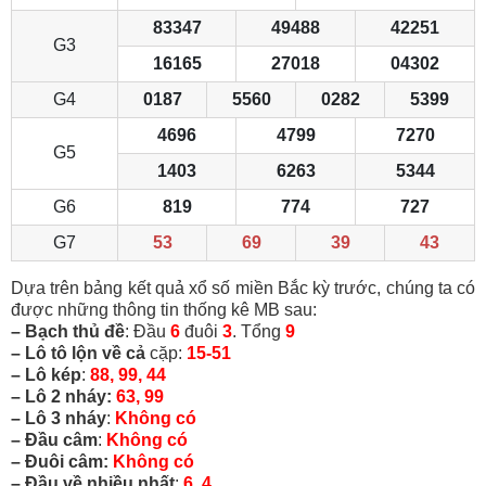
83347
49488
42251
G3
16165
27018
04302
G4
0187
5560
0282
5399
4696
4799
7270
G5
1403
6263
5344
G6
819
774
727
G7
53
69
39
43
Dựa trên bảng kết quả xổ số miền Bắc kỳ trước, chúng ta có
được những thông tin thống kê MB sau:
– Bạch thủ đề
: Đầu
6
đuôi
3
. Tổng
9
– Lô tô lộn về cả
cặp:
15-51
– Lô kép
:
88, 99, 44
– Lô 2 nháy:
63, 99
– Lô 3 nháy
:
Không có
– Đầu câm
:
Không có
– Đuôi câm:
Không có
– Đầu về nhiều nhất
:
6, 4