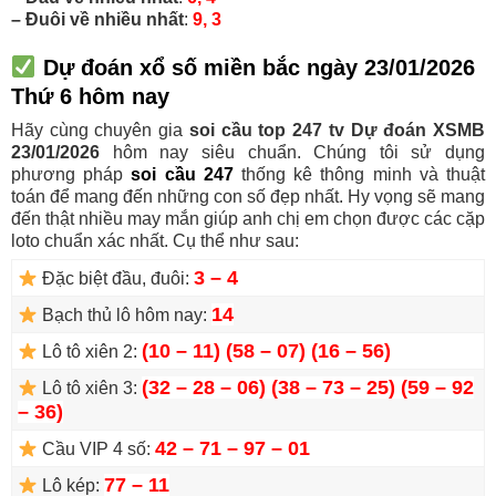
– Đuôi về nhiều nhất
:
9, 3
Dự đoán xổ số miền bắc ngày 23/01/2026
Thứ 6 hôm nay
Hãy cùng chuyên gia
soi cầu top 247 tv
Dự đoán XSMB
23/01/2026
hôm nay siêu chuẩn. Chúng tôi sử dụng
phương pháp
soi cầu 247
thống kê thông minh và thuật
toán để mang đến những con số đẹp nhất. Hy vọng sẽ mang
đến thật nhiều may mắn giúp anh chị em chọn được các cặp
loto chuẩn xác nhất. Cụ thể như sau:
3 – 4
Đặc biệt đầu, đuôi:
14
Bạch thủ lô hôm nay:
(10 – 11) (58 – 07) (16 – 56)
Lô tô xiên 2:
(32 – 28 – 06) (38 – 73 – 25) (59 – 92
Lô tô xiên 3:
– 36)
42 – 71 – 97 – 01
Cầu VIP 4 số:
77 – 11
Lô kép: