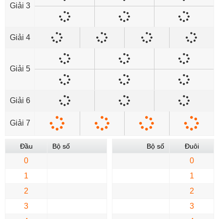
Giải 3
Giải 4
Giải 5
Giải 6
Giải 7
Đầu
Bộ số
Bộ số
Đuôi
0
0
1
1
2
2
3
3