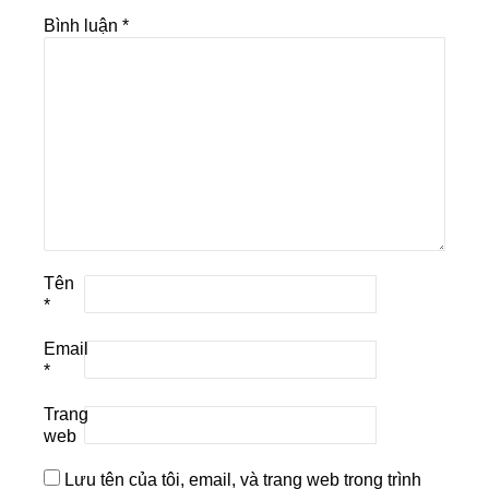
Bình luận
*
Tên
*
Email
*
Trang
web
Lưu tên của tôi, email, và trang web trong trình