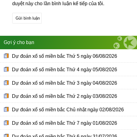
duyệt này cho lần bình luận kế tiếp của tôi.
Gợi ý cho bạn
Dự đoán xổ số miền bắc Thứ 5 ngày 06/08/2026
Dự đoán xổ số miền bắc Thứ 4 ngày 05/08/2026
Dự đoán xổ số miền bắc Thứ 3 ngày 04/08/2026
Dự đoán xổ số miền bắc Thứ 2 ngày 03/08/2026
Dự đoán xổ số miền bắc Chủ nhật ngày 02/08/2026
Dự đoán xổ số miền bắc Thứ 7 ngày 01/08/2026
Dự đoán xổ số miền bắc Thứ 6 ngày 31/07/2026