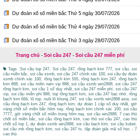
Dự đoán xổ số miền bắc Thứ 5 ngày 30/07/2026
Dự đoán xổ số miền bắc Thứ 4 ngày 29/07/2026
Dự đoán xổ số miền bắc Thứ 3 ngày 28/07/2026
Trang chủ
-
Soi cầu 247
-
Soi cầu 247 miễn phí
Tags :Soi cầu top 247, Soi cầu 247, rồng bạch kim 777, soi cầu, soi
cầu miền bắc, soi cầu xsmb, soi cầu 247 chính xác 100, soi cầu dự đoán
xsmb chính xác 100, rồng bạch kim 555, rồng bạch kim 247, rồng bạch
kim 888, soi cầu miền nam vip 888, soi cầu xsmb win2888, soi cầu 247
rồng bạch kim, soi cầu 1 số duy nhất, soi cầu 247 miễn phí, soi cầu 247
vip, soi cầu miễn phí 888, top rồng bạch kim, soi cầu 247 bạc nhớ, rồng
bạch kim 666, lô top, nuôi lô khung 247, soi cầu xsmb win2888 asia, soi
cầu rồng bạch kim 247, rồng bạch kim, dự đoán 1 cặp số duy nhất, giờ
vàng chốt số miền bắc hôm nay, rồng bạch kim chính xác 100, soi cầu
7777, giờ vàng chốt số miền trung hôm nay, soi cầu win2888, 7 cao thủ
chốt số miền bắc, soi cầu rồng bạch kim, cao thủ soi cầu 247, cao thủ
chốt số top 1, dự đoán xsmb win2888, soi cầu bạch kim, soi cầu kubet,
soi cầu mb rồng bạch kim, soi cầu 247 tv, tập đoàn giải mã số học - 7
cao thủ