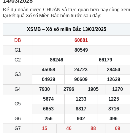
14/03/2025
Để dự đoán được CHUẨN và trực quan hơn hãy cùng xem
lại kết quả Xổ số Miền Bắc hôm trước sau đây:
XSMB – Xổ số miền Bắc 13/03/2025
ĐB
60881
G1
80549
G2
86246
66179
45058
24723
28454
G3
04939
90609
12629
G4
7930
2796
1905
1270
5674
1233
1225
G5
6653
8817
8716
G6
256
902
496
G7
15
46
88
69