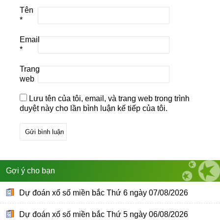
Tên
*
Email
*
Trang
web
Lưu tên của tôi, email, và trang web trong trình
duyệt này cho lần bình luận kế tiếp của tôi.
Gợi ý cho bạn
Dự đoán xổ số miền bắc Thứ 6 ngày 07/08/2026
Dự đoán xổ số miền bắc Thứ 5 ngày 06/08/2026