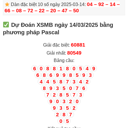
04 – 92 – 14 –
Dàn đặc biệt 10 số ngày 2025-03-14:
66 – 08 – 72 – 22 – 20 – 47 – 50
Dự Đoán XSMB ngày 14/03/2025 bằng
phương pháp Pascal
60881
Giải đặc biệt:
80549
Giải nhất:
Bảng cầu:
6
0
8
8
1
8
0
5
4
9
6
8
6
9
9
8
5
9
3
4
4
5
8
7
3
4
2
8
9
3
5
0
7
6
7
2
8
5
7
3
9
0
3
2
0
9
3
5
2
2
8
7
0
5