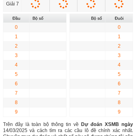
Giải 7
Đầu
Bộ số
Bộ số
Đuôi
0
0
1
1
2
2
3
3
4
4
5
5
6
6
7
7
8
8
9
9
Trên đây là toàn bộ thông tin về
Dự đoán XSMB ngày
14/03/2025 và cách tìm ra các cầu lô đề chính xác nhất.