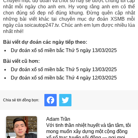
Chuyên mục dự đoán và chốt số này sẽ được chúng tôi cập
nhật mỗi ngày cho anh em. Hy vọng rằng anh em có thể
chọn đúng số đẹp nổ đúng khung. Đừng quên cập nhật
những bài viết khác tại chuyên mục dự đoán XSMB mỗi
ngày của soicautop247.tv. Chúc anh em lụm được nhiều lúa
nhất nhé!
Bài viết dự đoán các ngày tiếp theo:
Dự đoán xổ số miền bắc Thứ 5 ngày 13/03/2025
Bài viết cũ hơn:
Dự đoán xổ số miền bắc Thứ 5 ngày 13/03/2025
Dự đoán xổ số miền bắc Thứ 4 ngày 12/03/2025
Facebook
Twitter
Chia sẻ tới đồng bọn:
Adam Trần
Với tinh thần nhiệt huyết và tận tâm, tôi
mong muốn xây dựng một cộng đồng
xổ số trực tuyến sôi động — nơi mọi