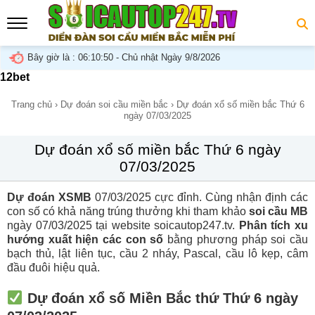
Bây giờ là :
06:10:50 - Chủ nhật Ngày 9/8/2026
12bet
Trang chủ
›
Dự đoán soi cầu miền bắc
›
Dự đoán xổ số miền bắc Thứ 6
ngày 07/03/2025
Dự đoán xổ số miền bắc Thứ 6 ngày
07/03/2025
Dự đoán XSMB
07/03/2025 cực đỉnh. Cùng nhận định các
con số có khả năng trúng thưởng khi tham khảo
soi cầu MB
ngày 07/03/2025 tại website soicautop247.tv.
Phân tích xu
hướng xuất hiện các con số
bằng phương pháp soi cầu
bạch thủ, lật liên tục, cầu 2 nháy, Pascal, cầu lô kẹp, câm
đầu đuôi hiệu quả.
Dự đoán xổ số Miền Bắc thứ Thứ 6 ngày