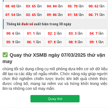
08
:
60
lần
03
:
65
lần
04
:
84
lần
05
:
70
lần
00
:
62
lần
07
:
54
lần
02
:
65
lần
09
:
86
lần
01
:
58
lần
06
:
71
lần
Thống kê
đuôi số
xuất hiện trong 30 ngày
00
:
6
lần
01
:
1
lần
02
:
2
lần
03
:
3
lần
04
:
7
lần
05
:
9
lần
06
:
1
lần
07
:
8
lần
08
:
9
lần
09
:
1
lần
Quay thử XSMB ngày 07/03/2025 thử vận
may
chúng tôi sử dụng công cụ mô phỏng dựa trên cơ sở dữ liệu
để tạo ra các dãy số ngẫu nhiên. Chức năng này giúp người
chơi thử nghiệm chiến lược trước khi kết quả chính thức
được công bố, mang lại niềm vui và hứng khởi trong việc
tìm ra những con số may mắn.
Quay thử