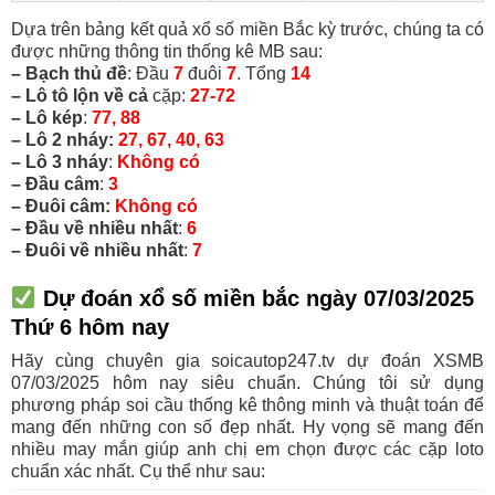
Dựa trên bảng kết quả xổ số miền Bắc kỳ trước, chúng ta có
được những thông tin thống kê MB sau:
– Bạch thủ đề
: Đầu
7
đuôi
7
. Tổng
14
– Lô tô lộn về cả
cặp:
27-72
– Lô kép
:
77, 88
– Lô 2 nháy:
27, 67, 40, 63
– Lô 3 nháy
:
Không có
– Đầu câm
:
3
– Đuôi câm:
Không có
– Đầu về nhiều nhất
:
6
– Đuôi về nhiều nhất
:
7
Dự đoán xổ số miền bắc ngày 07/03/2025
Thứ 6 hôm nay
Hãy cùng chuyên gia soicautop247.tv dự đoán XSMB
07/03/2025 hôm nay siêu chuẩn. Chúng tôi sử dụng
phương pháp soi cầu thống kê thông minh và thuật toán để
mang đến những con số đẹp nhất. Hy vọng sẽ mang đến
nhiều may mắn giúp anh chị em chọn được các cặp loto
chuẩn xác nhất. Cụ thể như sau: