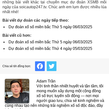
những bài viết khác tại chuyên mục dự đoán XSMB mỗi
ngày của soicautop247.tv. Chúc anh em lụm được nhiều lúa
nhất nhé!
Bài viết dự đoán các ngày tiếp theo:
Dự đoán xổ số miền bắc Thứ 5 ngày 06/03/2025
Bài viết cũ hơn:
Dự đoán xổ số miền bắc Thứ 5 ngày 06/03/2025
Dự đoán xổ số miền bắc Thứ 4 ngày 05/03/2025
Facebook
Twitter
Chia sẻ tới đồng bọn:
Adam Trần
Với tinh thần nhiệt huyết và tận tâm, tôi
mong muốn xây dựng một cộng đồng
xổ số trực tuyến sôi động — nơi mọi
người giao lưu, chia sẻ kinh nghiệm và
cùng nhau tạo nên những trải nghiệm xổ số độc đáo, đầy