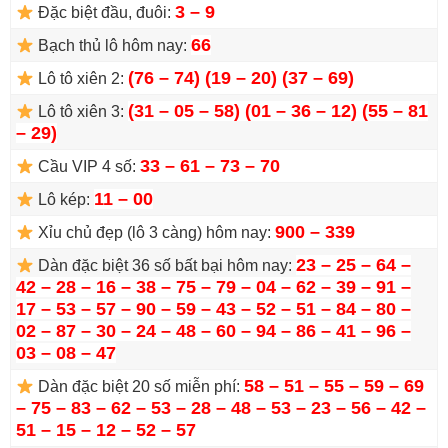
3 – 9
Đặc biệt đầu, đuôi:
66
Bạch thủ lô hôm nay:
(76 – 74) (19 – 20) (37 – 69)
Lô tô xiên 2:
(31 – 05 – 58) (01 – 36 – 12) (55 – 81
Lô tô xiên 3:
– 29)
33 – 61 – 73 – 70
Cầu VIP 4 số:
11 – 00
Lô kép:
900 – 339
Xỉu chủ đẹp (lô 3 càng) hôm nay:
23 – 25 – 64 –
Dàn đặc biệt 36 số bất bại hôm nay:
42 – 28 – 16 – 38 – 75 – 79 – 04 – 62 – 39 – 91 –
17 – 53 – 57 – 90 – 59 – 43 – 52 – 51 – 84 – 80 –
02 – 87 – 30 – 24 – 48 – 60 – 94 – 86 – 41 – 96 –
03 – 08 – 47
58 – 51 – 55 – 59 – 69
Dàn đặc biệt 20 số miễn phí:
– 75 – 83 – 62 – 53 – 28 – 48 – 53 – 23 – 56 – 42 –
51 – 15 – 12 – 52 – 57