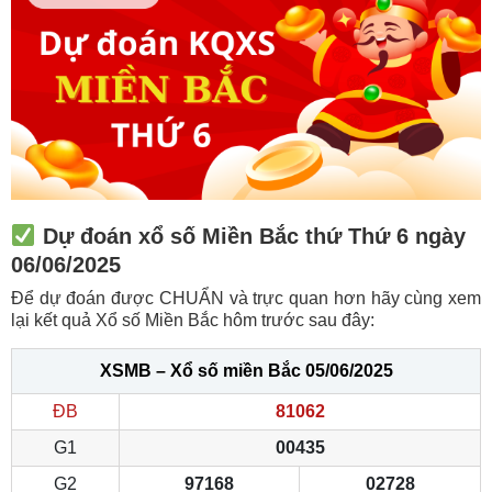
Dự đoán xổ số Miền Bắc thứ Thứ 6 ngày
06/06/2025
Để dự đoán được CHUẨN và trực quan hơn hãy cùng xem
lại kết quả Xổ số Miền Bắc hôm trước sau đây:
XSMB – Xổ số miền Bắc 05/06/2025
ĐB
81062
G1
00435
G2
97168
02728