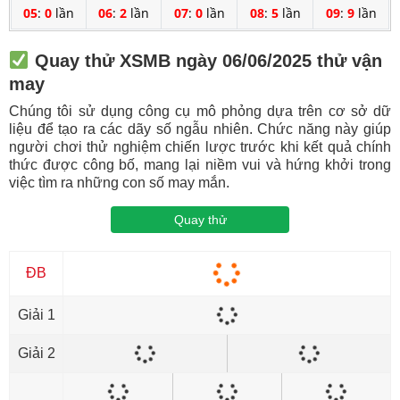
05
:
0
lần
06
:
2
lần
07
:
0
lần
08
:
5
lần
09
:
9
lần
Quay thử XSMB ngày 06/06/2025 thử vận
may
Chúng tôi sử dụng công cụ mô phỏng dựa trên cơ sở dữ
liệu để tạo ra các dãy số ngẫu nhiên. Chức năng này giúp
người chơi thử nghiệm chiến lược trước khi kết quả chính
thức được công bố, mang lại niềm vui và hứng khởi trong
việc tìm ra những con số may mắn.
Quay thử
ĐB
Giải 1
Giải 2