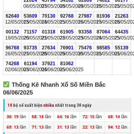
220
24
457
94
341
02
628
09
740
22
001
77
06/05/2025
07/05/2025
08/05/2025
09/05/2025
10/05/2025
11/05/20
626
40
536
09
701
30
927
68
279
87
819
36
212
63
12/05/2025
13/05/2025
14/05/2025
15/05/2025
16/05/2025
17/05/2025
18/05/20
001
32
711
57
013
18
619
05
933
58
870
64
644
35
19/05/2025
20/05/2025
21/05/2025
22/05/2025
23/05/2025
24/05/2025
25/05/20
967
68
937
35
276
34
769
01
754
76
985
85
551
39
26/05/2025
27/05/2025
28/05/2025
29/05/2025
30/05/2025
31/05/2025
01/06/20
742
68
611
94
379
21
810
62
02/06/2025
03/06/2025
04/06/2025
05/06/2025
Thống Kê Nhanh Xổ Số Miền Bắc
06/06/2025
10
bộ số xuất hiện
nhiều
nhất trong 30 ngày
30
:
19
lần
58
:
18
lần
64
:
16
lần
72
:
15
lần
68
:
14
lần
69
:
13
lần
71
:
13
lần
31
:
13
lần
22
:
13
lần
94
:
12
lần