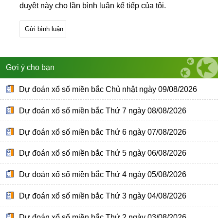
duyệt này cho lần bình luận kế tiếp của tôi.
Gợi ý cho bạn
Dự đoán xổ số miền bắc Chủ nhật ngày 09/08/2026
Dự đoán xổ số miền bắc Thứ 7 ngày 08/08/2026
Dự đoán xổ số miền bắc Thứ 6 ngày 07/08/2026
Dự đoán xổ số miền bắc Thứ 5 ngày 06/08/2026
Dự đoán xổ số miền bắc Thứ 4 ngày 05/08/2026
Dự đoán xổ số miền bắc Thứ 3 ngày 04/08/2026
Dự đoán xổ số miền bắc Thứ 2 ngày 03/08/2026