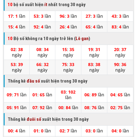
10
bộ số xuất hiện
ít
nhất trong 30 ngày
17
:
1
lần
53
:
3
lần
96
:
3
lần
27
:
3
lần
43
:
3
lần
15
:
4
lần
92
:
4
lần
26
:
4
lần
65
:
4
lần
83
:
4
lần
10
Bộ số không ra 10 ngày trở lên (
Lô gan
)
02
:
38
08
:
34
15
:
35
19
:
31
20
:
37
ngày
ngày
ngày
ngày
ngày
53
:
39
66
:
32
75
:
33
83
:
38
90
:
36
ngày
ngày
ngày
ngày
ngày
Thống kê
đầu số
xuất hiện trong 30 ngày
03
:
102
09
:
71
lần
01
:
65
lần
06
:
89
lần
04
:
65
lần
lần
05
:
91
lần
07
:
92
lần
00
:
84
lần
08
:
76
lần
02
:
75
lần
Thống kê
đuôi số
xuất hiện trong 30 ngày
00
:
4
lần
01
:
0
lần
02
:
7
lần
03
:
0
lần
04
:
0
lần