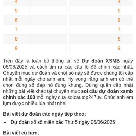
4
4
5
5
6
6
7
7
8
8
9
9
Trên đây là toàn bộ thông tin về
Dự đoán XSMB
ngày
06/06/2025 và cách tìm ra các cầu lô đề chính xác nhất.
Chuyên mục dự đoán và chốt số này sẽ được chúng tôi cập
nhật mỗi ngày cho anh em. Hy vọng rằng anh em có thể
chọn đúng số đẹp nổ đúng khung. Đừng quên cập nhật
những bài viết khác tại chuyên mục
soi cầu dự đoán xsmb
chính xác 100
mỗi ngày của soicautop247.tv. Chúc anh em
lụm được nhiều lúa nhất nhé!
Bài viết dự đoán các ngày tiếp theo:
Dự đoán xổ số miền bắc Thứ 5 ngày 05/06/2025
Bài viết cũ hơn: