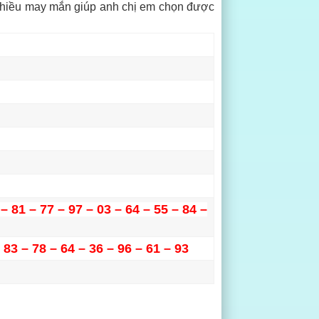
 nhiều may mắn giúp anh chị em chọn được
 – 81 – 77 – 97 – 03 – 64 – 55 – 84 –
 83 – 78 – 64 – 36 – 96 – 61 – 93