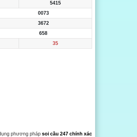
5415
0073
3672
658
35
ử dụng phương pháp
soi cầu 247 chính xác