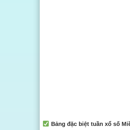
Bảng đặc biệt tuần xổ số Mi