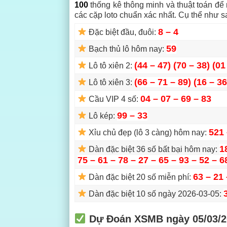
100
thống kê thông minh và thuật toán đ
các cặp loto chuẩn xác nhất. Cụ thể như s
8 – 4
Đặc biệt đầu, đuôi:
59
Bạch thủ lô hôm nay:
(44 – 47) (70 – 38) (01
Lô tô xiên 2:
(66 – 71 – 89) (16 – 36
Lô tô xiên 3:
04 – 07 – 69 – 83
Cầu VIP 4 số:
99 – 33
Lô kép:
521 
Xỉu chủ đẹp (lô 3 càng) hôm nay:
1
Dàn đặc biệt 36 số bất bại hôm nay:
75 – 61 – 78 – 27 – 65 – 93 – 52 – 6
63 – 21 
Dàn đặc biệt 20 số miễn phí:
Dàn đặc biệt 10 số ngày 2026-03-05:
Dự Đoán XSMB ngày 05/03/2