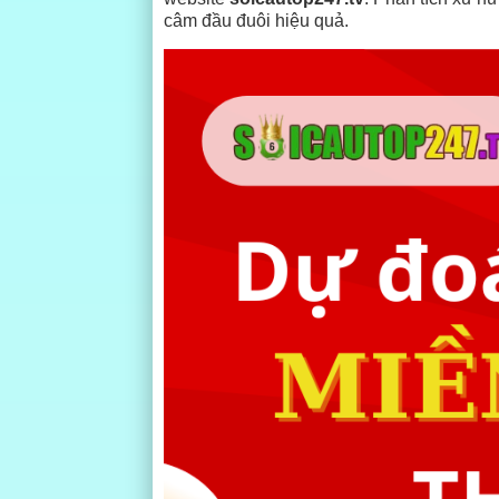
câm đầu đuôi hiệu quả.