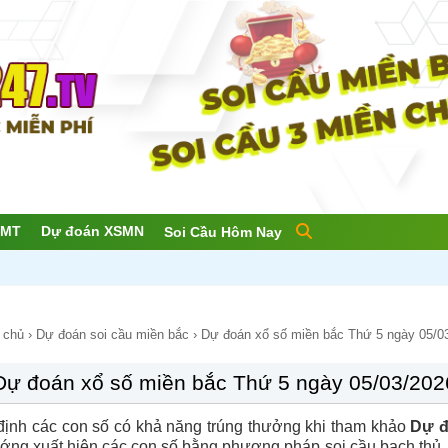
SMT
Dự đoán XSMN
Soi Cầu Hôm Nay
 chủ
›
Dự đoán soi cầu miền bắc
›
Dự đoán xổ số miền bắc Thứ 5 ngày 05/0
Dự đoán xổ số miền bắc Thứ 5 ngày 05/03/202
định các con số có khả năng trúng thưởng khi tham khảo
Dự đ
ướng xuất hiện các con số bằng phương pháp soi cầu bạch thủ, lậ