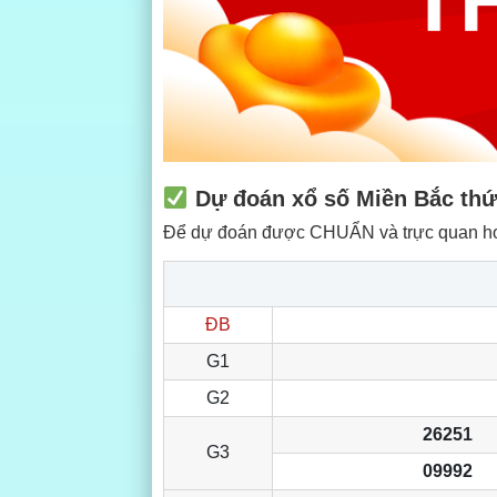
Dự đoán xổ số Miền Bắc thứ
Để dự đoán được CHUẨN và trực quan hơn
ĐB
G1
G2
26251
G3
09992