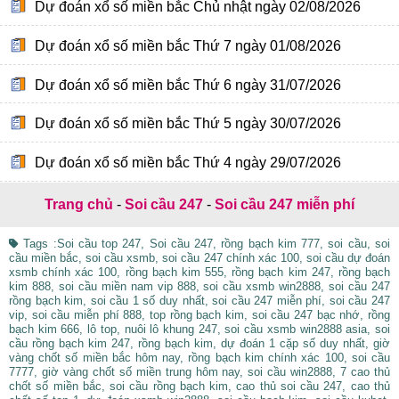
Dự đoán xổ số miền bắc Chủ nhật ngày 02/08/2026
Dự đoán xổ số miền bắc Thứ 7 ngày 01/08/2026
Dự đoán xổ số miền bắc Thứ 6 ngày 31/07/2026
Dự đoán xổ số miền bắc Thứ 5 ngày 30/07/2026
Dự đoán xổ số miền bắc Thứ 4 ngày 29/07/2026
Trang chủ
-
Soi cầu 247
-
Soi cầu 247 miễn phí
Tags :Soi cầu top 247, Soi cầu 247, rồng bạch kim 777, soi cầu, soi
cầu miền bắc, soi cầu xsmb, soi cầu 247 chính xác 100, soi cầu dự đoán
xsmb chính xác 100, rồng bạch kim 555, rồng bạch kim 247, rồng bạch
kim 888, soi cầu miền nam vip 888, soi cầu xsmb win2888, soi cầu 247
rồng bạch kim, soi cầu 1 số duy nhất, soi cầu 247 miễn phí, soi cầu 247
vip, soi cầu miễn phí 888, top rồng bạch kim, soi cầu 247 bạc nhớ, rồng
bạch kim 666, lô top, nuôi lô khung 247, soi cầu xsmb win2888 asia, soi
cầu rồng bạch kim 247, rồng bạch kim, dự đoán 1 cặp số duy nhất, giờ
vàng chốt số miền bắc hôm nay, rồng bạch kim chính xác 100, soi cầu
7777, giờ vàng chốt số miền trung hôm nay, soi cầu win2888, 7 cao thủ
chốt số miền bắc, soi cầu rồng bạch kim, cao thủ soi cầu 247, cao thủ