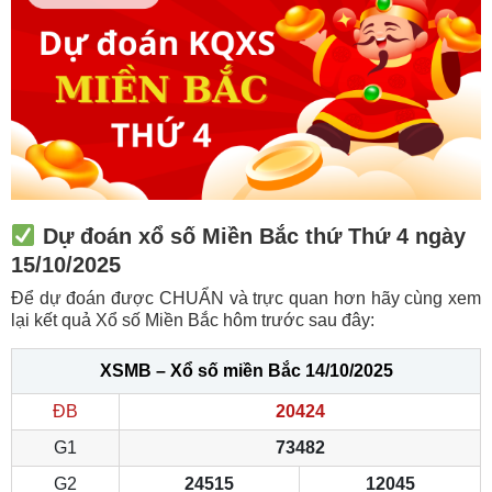
Dự đoán xổ số Miền Bắc thứ Thứ 4 ngày
15/10/2025
Để dự đoán được CHUẨN và trực quan hơn hãy cùng xem
lại kết quả Xổ số Miền Bắc hôm trước sau đây:
XSMB – Xổ số miền Bắc 14/10/2025
ĐB
20424
G1
73482
G2
24515
12045