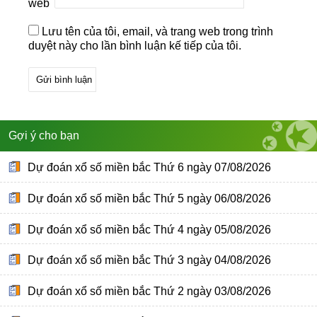
web
Lưu tên của tôi, email, và trang web trong trình
duyệt này cho lần bình luận kế tiếp của tôi.
Gợi ý cho bạn
Dự đoán xổ số miền bắc Thứ 6 ngày 07/08/2026
Dự đoán xổ số miền bắc Thứ 5 ngày 06/08/2026
Dự đoán xổ số miền bắc Thứ 4 ngày 05/08/2026
Dự đoán xổ số miền bắc Thứ 3 ngày 04/08/2026
Dự đoán xổ số miền bắc Thứ 2 ngày 03/08/2026