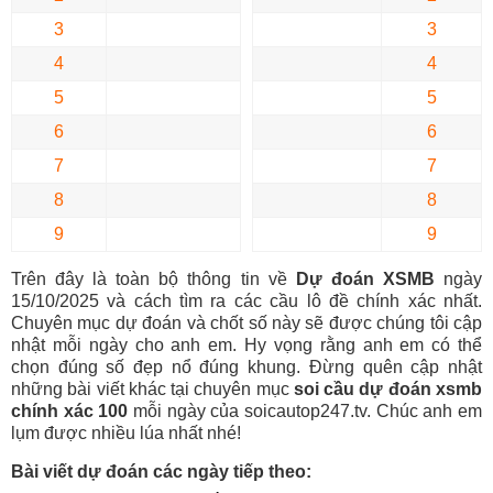
3
3
4
4
5
5
6
6
7
7
8
8
9
9
Trên đây là toàn bộ thông tin về
Dự đoán XSMB
ngày
15/10/2025 và cách tìm ra các cầu lô đề chính xác nhất.
Chuyên mục dự đoán và chốt số này sẽ được chúng tôi cập
nhật mỗi ngày cho anh em. Hy vọng rằng anh em có thể
chọn đúng số đẹp nổ đúng khung. Đừng quên cập nhật
những bài viết khác tại chuyên mục
soi cầu dự đoán xsmb
chính xác 100
mỗi ngày của soicautop247.tv. Chúc anh em
lụm được nhiều lúa nhất nhé!
Bài viết dự đoán các ngày tiếp theo: