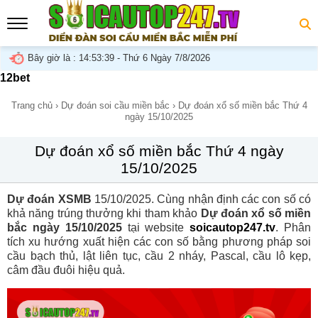
Bây giờ là :
14:53:39 - Thứ 6 Ngày 7/8/2026
12bet
Trang chủ
›
Dự đoán soi cầu miền bắc
›
Dự đoán xổ số miền bắc Thứ 4
ngày 15/10/2025
Dự đoán xổ số miền bắc Thứ 4 ngày
15/10/2025
Dự đoán XSMB
15/10/2025. Cùng nhận định các con số có
khả năng trúng thưởng khi tham khảo
Dự đoán xổ số miền
bắc ngày 15/10/2025
tại website
soicautop247.tv
. Phân
tích xu hướng xuất hiện các con số bằng phương pháp soi
cầu bạch thủ, lật liên tục, cầu 2 nháy, Pascal, cầu lô kẹp,
câm đầu đuôi hiệu quả.